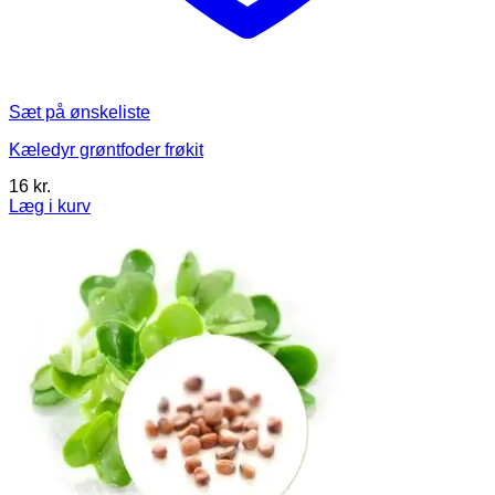
Sæt på ønskeliste
Kæledyr grøntfoder frøkit
16
kr.
Læg i kurv
Dette
vare
har
flere
varianter.
Mulighederne
kan
vælges
på
varesiden