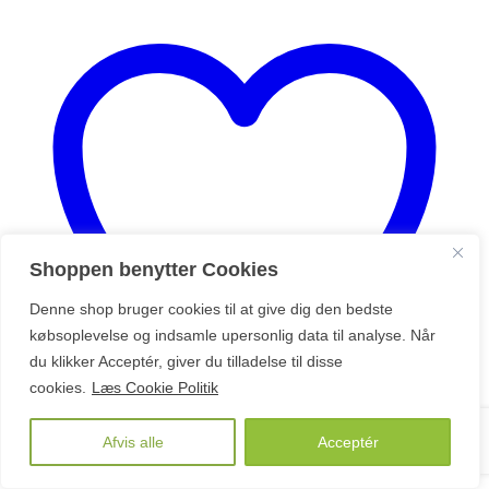
varianter.
Mulighederne
kan
vælges
på
varesiden
Shoppen benytter Cookies
Denne shop bruger cookies til at give dig den bedste
købsoplevelse og indsamle upersonlig data til analyse. Når
du klikker Acceptér, giver du tilladelse til disse
cookies.
Læs Cookie Politik
Afvis alle
Acceptér
Sæt på ønskeliste