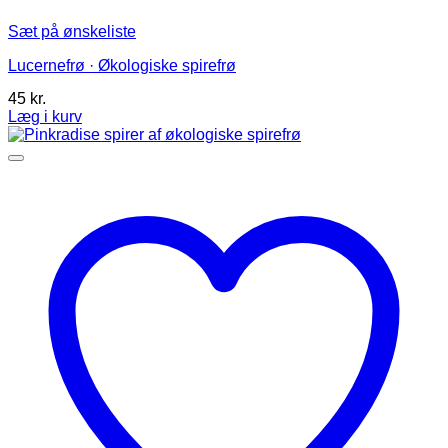
Sæt på ønskeliste
Lucernefrø · Økologiske spirefrø
45
kr.
Læg i kurv
Dette
vare
har
flere
varianter.
Mulighederne
kan
vælges
på
varesiden