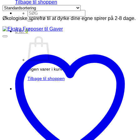
Tilbage til shoppen
Søg
efter:
Økologiske spirefrø til at dyrke dine egne spirer på 2-8 dage.
0
kr.
0
Ingen varer i kurven.
Tilbage til shoppen