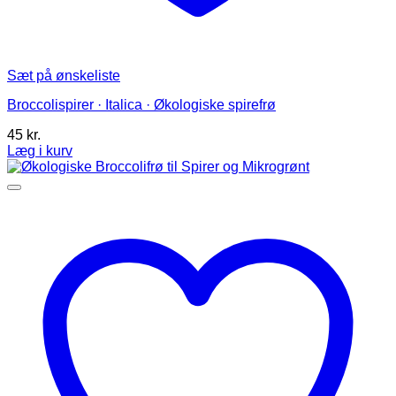
Sæt på ønskeliste
Broccolispirer · Italica · Økologiske spirefrø
45
kr.
Læg i kurv
Dette
vare
har
flere
varianter.
Mulighederne
kan
vælges
på
varesiden