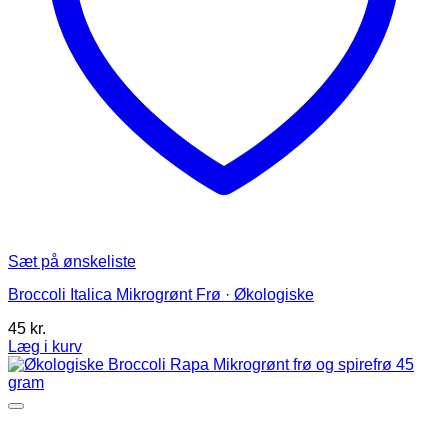
Sæt på ønskeliste
Broccoli Italica Mikrogrønt Frø · Økologiske
45
kr.
Læg i kurv
Dette
vare
har
flere
varianter.