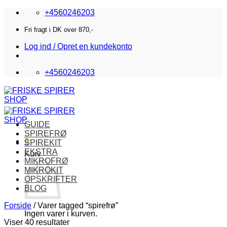
Fortsæt
+4560246203
til
indhold
Fri fragt i DK over 870,-
Log ind / Opret en kundekonto
+4560246203
GUIDE
SPIREFRØ
0
SPIREKIT
EKSTRA
Kurv
MIKROFRØ
MIKROKIT
OPSKRIFTER
BLOG
Forside
/
Varer tagged “spirefrø”
Ingen varer i kurven.
Viser 40 resultater