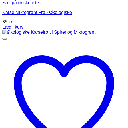
Sæt på ønskeliste
Karse Mikrogrønt Frø · Økologiske
35
kr.
Læg i kurv
Dette
vare
har
flere
varianter.
Mulighederne
kan
vælges
på
varesiden