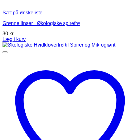
Sæt på ønskeliste
Grønne linser · Økologiske spirefrø
30
kr.
Læg i kurv
Dette
vare
har
flere
varianter.
Mulighederne
kan
vælges
på
varesiden