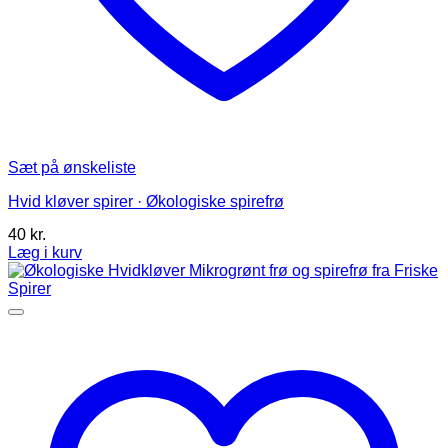
Sæt på ønskeliste
Hvid kløver spirer · Økologiske spirefrø
40
kr.
Læg i kurv
Dette
vare
har
flere
varianter.
Mulighederne
kan
vælges
på
varesiden