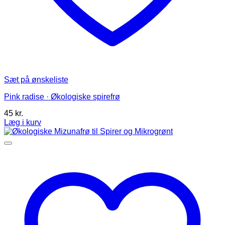
Sæt på ønskeliste
Pink radise · Økologiske spirefrø
45
kr.
Læg i kurv
Dette
vare
har
flere
varianter.
Mulighederne
kan
vælges
på
varesiden