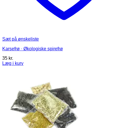
Sæt på ønskeliste
Karsefrø · Økologiske spirefrø
35
kr.
Læg i kurv
Dette
vare
har
flere
varianter.
Mulighederne
kan
vælges
på
varesiden