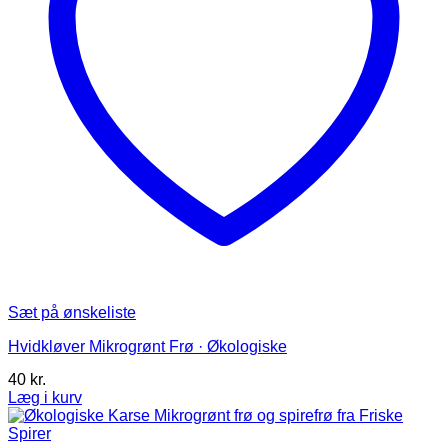
Sæt på ønskeliste
Hvidkløver Mikrogrønt Frø · Økologiske
40
kr.
Læg i kurv
Dette
vare