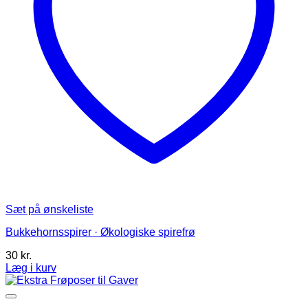
Sæt på ønskeliste
Bukkehornsspirer · Økologiske spirefrø
30
kr.
Læg i kurv
Dette
vare
har