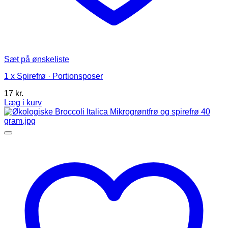
Sæt på ønskeliste
1 x Spirefrø · Portionsposer
17
kr.
Læg i kurv
Dette
vare
har
flere
varianter.
Mulighederne
kan
vælges
på
varesiden