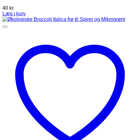
40
kr.
Læg i kurv
Dette
vare
har
flere
varianter.
Mulighederne
kan
vælges
på
varesiden