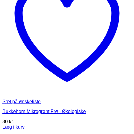
på
varesiden
Sæt på ønskeliste
Bukkehorn Mikrogrønt Frø · Økologiske
30
kr.
Læg i kurv
Dette