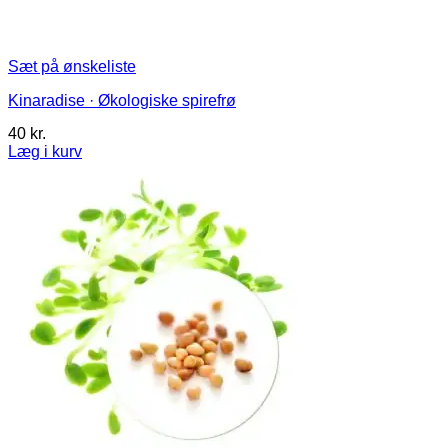
Sæt på ønskeliste
Kinaradise · Økologiske spirefrø
40
kr.
Læg i kurv
Dette
vare
har
flere
varianter.
Mulighederne
kan
vælges
på
varesiden