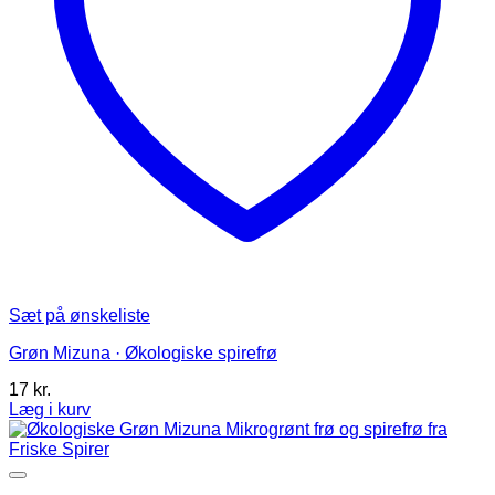
Sæt på ønskeliste
Grøn Mizuna · Økologiske spirefrø
17
kr.
Læg i kurv
Dette
vare
har
flere