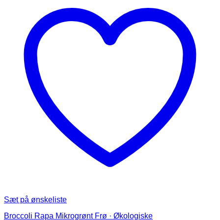
Mulighederne
kan
vælges
på
varesiden
Sæt på ønskeliste
Broccoli Rapa Mikrogrønt Frø · Økologiske