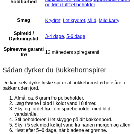
holdbarhed
og tørt i lufttæt beholder
Smag
Krydret
,
Let krydret
,
Mild
,
Mild karry
Spiretid /
3-4 dage
,
5-6 dage
Dyrkningstid
Spireevne garanti
12 måneders spiregaranti
frø
Sådan dyrker du Bukkehornspirer
Du kan selv dyrke friske spirer af bukkehornsfrø hele året i
bakker uden jord.
Afmål ca. 6 gram frø pr. beholder.
Læg frøene i blød i koldt vand i 8 timer.
Skyl og fordel frø i din spirebeholder med blid
vandstråle.
Stil beholderen i let skygge på dit køkkenbord.
Skyl i 5 sek med køligt vand fra hanen morgen og aften.
Høst efter 5–6 dage, når bladene er grønne.