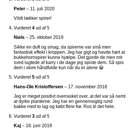
Peter
–
11. juli 2020
Vildt lækker spirer!
Vurderet
4
ud af 5
Niels
–
25. oktober 2019
Sikke en duft og smag, da spirerne var små men
fantastisk effekt i kroppen. Jeg har gigt og havde hørt at
bukkehornspirer kunne hjælpe. Det gjorde de men mit
sved lugtede af karry i de dage jeg spiste dem. Så spis
dem i store håndfulde kun når du er alene 😀
Vurderet
5
ud af 5
Hans-Ole Kristoffersen
–
17. november 2018
Jeg er meget positivt overrasket over, at det var så nemt
at dyrke planterne. Jeg har en gennemsigtig rund
bakke med to lag og købt flere frø. Ros til det hele.
Vurderet
3
ud af 5
Kaj
–
18. juni 2018