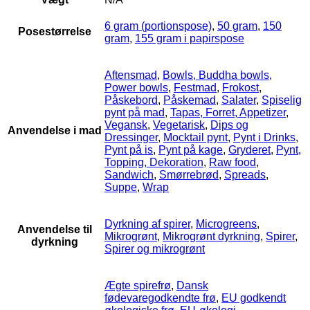
6 gram (portionspose)
,
50 gram
,
150
Posestørrelse
gram
,
155 gram i papirspose
Aftensmad
,
Bowls, Buddha bowls,
Power bowls
,
Festmad
,
Frokost
,
Påskebord
,
Påskemad
,
Salater
,
Spiselig
pynt på mad
,
Tapas, Forret, Appetizer
,
Vegansk
,
Vegetarisk
,
Dips og
Anvendelse i mad
Dressinger
,
Mocktail pynt
,
Pynt i Drinks
,
Pynt på is
,
Pynt på kage
,
Gryderet
,
Pynt,
Topping, Dekoration
,
Raw food
,
Sandwich
,
Smørrebrød
,
Spreads
,
Suppe
,
Wrap
Dyrkning af spirer
,
Microgreens
,
Anvendelse til
Mikrogrønt
,
Mikrogrønt dyrkning
,
Spirer
,
dyrkning
Spirer og mikrogrønt
Ægte spirefrø
,
Dansk
fødevaregodkendte frø
,
EU godkendt