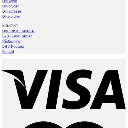
Din konto
Din bruger
Din adresse
Dine ordrer
KONTAKT
Om FRISKE SPIRER
B2B · EAN · Skoler
Rådgivning
Lyt til Podcast
Kontakt
V
M