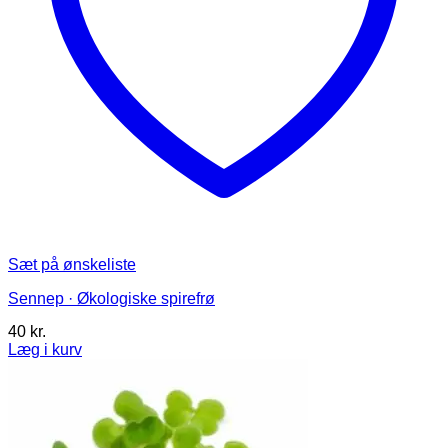
Sæt på ønskeliste
Sennep · Økologiske spirefrø
40
kr.
Læg i kurv
Dette
vare
har
flere
varianter.