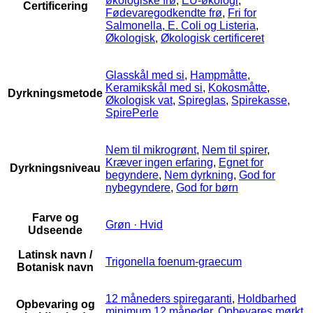
økologiske frø
,
EU-økologi
,
Certificering
Fødevaregodkendte frø
,
Fri for
Salmonella, E. Coli og Listeria
,
Økologisk
,
Økologisk certificeret
Glasskål med si
,
Hampmåtte
,
Keramikskål med si
,
Kokosmåtte
,
Dyrkningsmetode
Økologisk vat
,
Spireglas
,
Spirekasse
,
SpirePerle
Nem til mikrogrønt
,
Nem til spirer
,
Kræver ingen erfaring
,
Egnet for
Dyrkningsniveau
begyndere
,
Nem dyrkning
,
God for
nybegyndere
,
God for børn
Farve og
Grøn · Hvid
Udseende
Latinsk navn /
Trigonella foenum-graecum
Botanisk navn
12 måneders spiregaranti
,
Holdbarhed
Opbevaring og
minimum 12 måneder
,
Opbevares mørkt