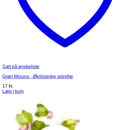
Sæt på ønskeliste
Grøn Mizuna · Økologiske spirefrø
17
kr.
Læg i kurv
Dette
vare
har
flere
varianter.
Mulighederne
kan