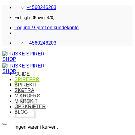
Fortsæt
+4560246203
til
indhold
Fri fragt i DK over 870,-
Log ind / Opret en kundekonto
+4560246203
GUIDE
SPIREFRØ
0
SPIREKIT
EKSTRA
Kurv
MIKROFRØ
MIKROKIT
OPSKRIFTER
BLOG
Ingen varer i kurven.