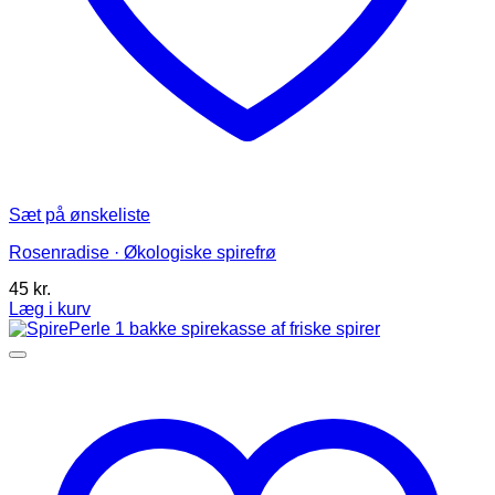
Sæt på ønskeliste
Rosenradise · Økologiske spirefrø
45
kr.
Læg i kurv
Dette
vare
har
flere
varianter.
Mulighederne
kan
vælges
på