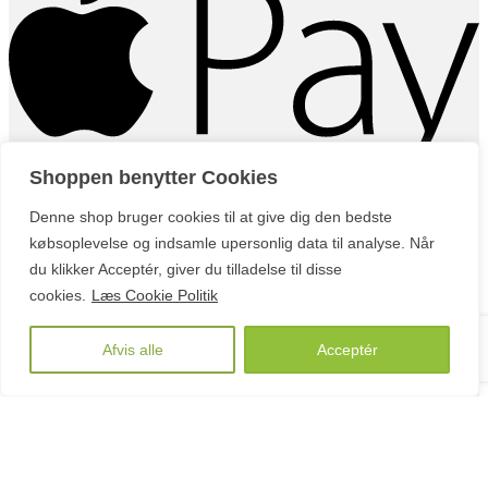
Shoppen benytter Cookies
G
Denne shop bruger cookies til at give dig den bedste
købsoplevelse og indsamle upersonlig data til analyse. Når
du klikker Acceptér, giver du tilladelse til disse
cookies.
Læs Cookie Politik
Afvis alle
Acceptér
© 2010 - 2026
FRISKE SPIRER.
All rights reserved · Made by
MS Webbureau