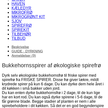
HAVEN
KÆLEDYR
MIKROFRØ
MIKROGRØNT KIT
SJOV
SPIREFRØ
SPIREKIT
TILBEHØR
TILBUD
Beskrivelse
GUIDE · DYRKNING
Anmeldelser (9)
Bukkehornsspirer af økologiske spirefrø
Dyrk selv økologiske bukkehornsfrø til friske spirer med
spirefrø fra FRISKE SPIRER. Disse frø giver lækre, mildt
krydrede spirer på kun 6 dage. Du kan dyrke dem hele året i
dit køkken i små bakker uden jord.
Du kan enten dyrke bukkehornsfrø i 2 dage, til de kun lige
har en kort rod. Du kan også dyrke spirene i 5-6 dage, til de
får grønne blade. Begge stadier af planten er nem i alle
spirebeholdere i dit køkken. Så det er en god begynderspire