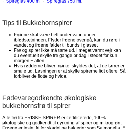
·
Spireglas 400 ml
·
Spireglas 750 ml
.
Tips til Bukkehornspirer
Frøene skal være helt under vand under
iblødsætningen. Flyder frøene ovenpå, kan du røre i
vandet og frøene falder til bunds i glasset
Frø og spirer ikke må tørre ud. I meget varmt vejr kan
du eventuelt skylle tre gange pr dag i stedet for kun
morgen + aften.
Hvis rødderne bliver mørke, skyldes det, at de tørrer en
smule ud. Løsningen er at skylle spirerne lidt oftere. Så
forbliver de flotte og hvide.
Fødevaregodkendte økologiske
bukkehornsfrø til spirer
Alle frø fra FRISKE SPIRER er certificerede, 100%
økologiske og godkendt til dyrkning af spirer og mikrogrønt.
Frøene er testet fri for skadelige bakterier som Salmonella, E.