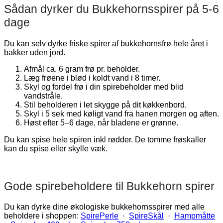
Sådan dyrker du Bukkehornsspirer på 5-6
dage
Du kan selv dyrke friske spirer af bukkehornsfrø hele året i
bakker uden jord.
Afmål ca. 6 gram frø pr. beholder.
Læg frøene i blød i koldt vand i 8 timer.
Skyl og fordel frø i din spirebeholder med blid
vandstråle.
Stil beholderen i let skygge på dit køkkenbord.
Skyl i 5 sek med køligt vand fra hanen morgen og aften.
Høst efter 5–6 dage, når bladene er grønne.
Du kan spise hele spiren inkl rødder. De tomme frøskaller
kan du spise eller skylle væk.
Gode spirebeholdere til Bukkehorn spirer
Du kan dyrke dine økologiske bukkehornsspirer med alle
beholdere i shoppen:
SpirePerle
·
SpireSkål
·
Hampmåtte