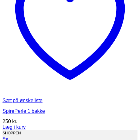
varesiden
Sæt på ønskeliste
SpirePerle 1 bakke
250
kr.
Læg i kurv
SHOPPEN
Frø