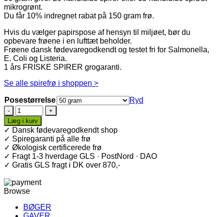
mikrogrønt.
Du får 10% indregnet rabat på 150 gram frø.
Hvis du vælger papirspose af hensyn til miljøet, bør du
opbevare frøene i en lufttæt beholder.
Frøene dansk fødevaregodkendt og testet fri for Salmonella,
E. Coli og Listeria.
1 års FRISKE SPIRER grogaranti.
Se alle spirefrø i shoppen >
Posestørrelse
Ryd
Bukkehornsspirer
·
Læg i kurv
Økologiske
✓ Dansk fødevaregodkendt shop
spirefrø
✓ Spiregaranti på alle frø
antal
✓ Økologisk certificerede frø
✓ Fragt 1-3 hverdage GLS · PostNord · DAO
✓ Gratis GLS fragt i DK over 870,-
Browse
BØGER
GAVER