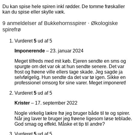
Du kan spise hele spiren inkl rødder. De tomme frøskaller
kan du spise eller skylle væk.
9 anmeldelser af
Bukkehornsspirer · Økologiske
spirefrø
Vurderet
5
ud af 5
Imponerende
–
23. januar 2024
Meget tilfreds med mit køb. Ejeren sendte en sms og
spurgte om det var ok at hun sendte senere. Det var
frost og frøene ville ellers tage skade. Jeg sagde ja
selvfølgelig. Hun sendte da det var tø igen. Sikke en
professionel omsorg for sine varer. Meget imponeret!
Vurderet
5
ud af 5
Krister
–
17. september 2022
Nogle virkelig lækre frø jeg bruger både til te og spirer.
Når jeg laver te bruger jeg frøene ligesom løse teblade.
God smag og effekt. Måske et tip til andre?
Vurderet
5
ud af 5