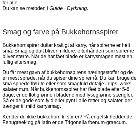
for alle.
Du kan se metoden i
Guide · Dyrkning
.
Smag og farve på Bukkehornsspirer
Bukkehornspirer dufter kraftigt af karry, når spirerne er helt
små. Smag og duft bliver mildere, efterhånden som spirerne
bliver større. Når de har fået blade er karrysmagen mest en
luftig eftersmag.
Du får mest gavn af bukkehornspirens næringsstoffer og de
er mest sprøde, når du spiser dine spirer rå. Du kan bruge de
små spirede frø i te eller som smagfuld detalje i dips, woks,
salater m.m. Når bukkehornsspirer har fået blade efter 5-6
dage, er de flot grønne i bladene med lysegrønne stængler.
Så er de gode som fyld eller pynt i alle retter og salater, der
trænger til mild karrysmag.
Kender du ikke bukkehorn til spirer? På engelsk hedder de
Fenugreek og på latin er de Trigonella foenum-graecum.