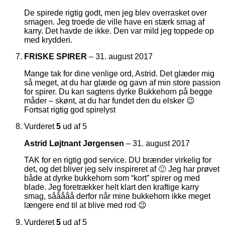
De spirede rigtig godt, men jeg blev overrasket over
smagen. Jeg troede de ville have en stærk smag af
karry. Det havde de ikke. Den var mild jeg toppede op
med krydderi.
FRISKE SPIRER
–
31. august 2017
Mange tak for dine venlige ord, Astrid. Det glæder mig
så meget, at du har glæde og gavn af min store passion
for spirer. Du kan sagtens dyrke Bukkehorn på begge
måder – skønt, at du har fundet den du elsker 😉
Fortsat rigtig god spirelyst
Vurderet
5
ud af 5
Astrid Løjtnant Jørgensen
–
31. august 2017
TAK for en rigtig god service. DU brænder virkelig for
det, og det bliver jeg selv inspireret af 🙂 Jeg har prøvet
både at dyrke bukkehorn som “kort” spirer og med
blade. Jeg foretrækker helt klart den kraftige karry
smag, sååååå derfor når mine bukkehorn ikke meget
længere end til at blive med rod 😉
Vurderet
5
ud af 5