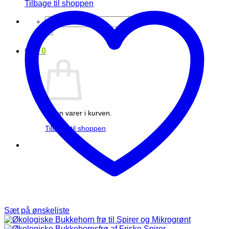
Tilbage til shoppen
Søg
efter:
0
kr.
0
Ingen varer i kurven.
Tilbage til shoppen
Sæt på ønskeliste