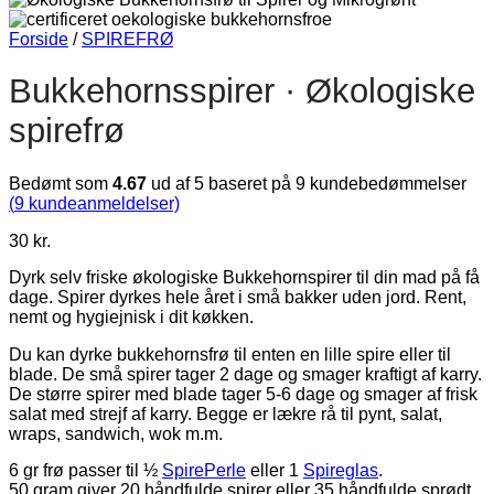
Forside
/
SPIREFRØ
Bukkehornsspirer · Økologiske
spirefrø
Bedømt som
4.67
ud af 5 baseret på
9
kundebedømmelser
(
9
kundeanmeldelser)
30
kr.
Dyrk selv friske økologiske Bukkehornspirer til din mad på få
dage. Spirer dyrkes hele året i små bakker uden jord. Rent,
nemt og hygiejnisk i dit køkken.
Du kan dyrke bukkehornsfrø til enten en lille spire eller til
blade. De små spirer tager 2 dage og smager kraftigt af karry.
De større spirer med blade tager 5-6 dage og smager af frisk
salat med strejf af karry. Begge er lækre rå til pynt, salat,
wraps, sandwich, wok m.m.
6 gr frø passer til ½
SpirePerle
eller 1
Spireglas
.
50 gram giver 20 håndfulde spirer eller 35 håndfulde sprødt