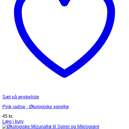
på
varesiden
Sæt på ønskeliste
Pink radise · Økologiske spirefrø
45
kr.
Læg i kurv
Dette