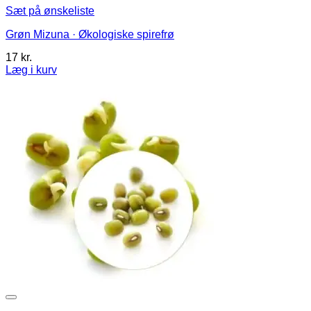
Sæt på ønskeliste
Grøn Mizuna · Økologiske spirefrø
17
kr.
Læg i kurv
Dette
vare
har
flere
varianter.
Mulighederne
kan
vælges
på
varesiden