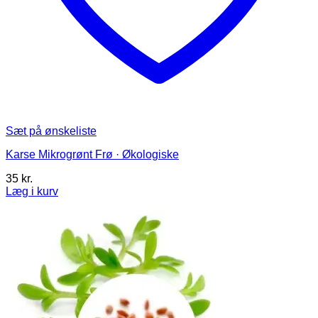
Sæt på ønskeliste
Karse Mikrogrønt Frø · Økologiske
35
kr.
Læg i kurv
Dette
vare
har
flere
varianter.
Mulighederne
kan
vælges
på