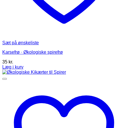
Sæt på ønskeliste
Karsefrø · Økologiske spirefrø
35
kr.
Læg i kurv
Dette
vare
har
flere
varianter.
Mulighederne
kan
vælges
på
varesiden