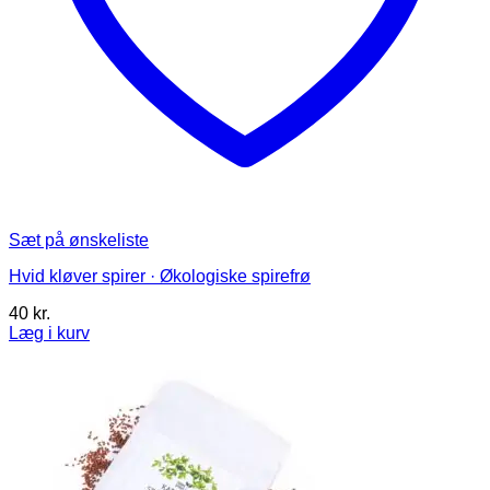
Sæt på ønskeliste
Hvid kløver spirer · Økologiske spirefrø
40
kr.
Læg i kurv
Dette
vare
har
flere
varianter.
Mulighederne
kan
vælges