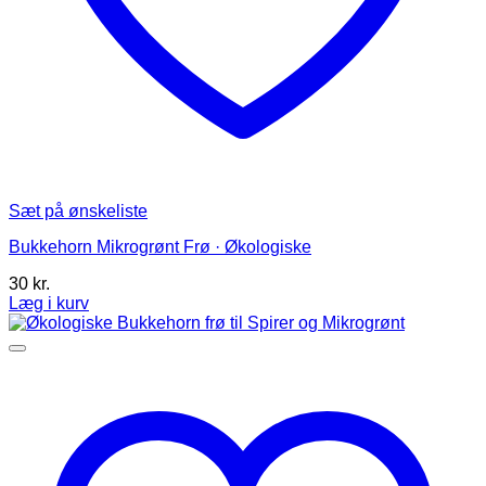
Sæt på ønskeliste
Bukkehorn Mikrogrønt Frø · Økologiske
30
kr.
Læg i kurv
Dette
vare
har
flere
varianter.
Mulighederne
kan
vælges
på