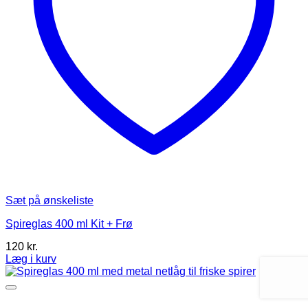
Sæt på ønskeliste
Spireglas 400 ml Kit + Frø
120
kr.
Læg i kurv
Dette
vare
har
flere