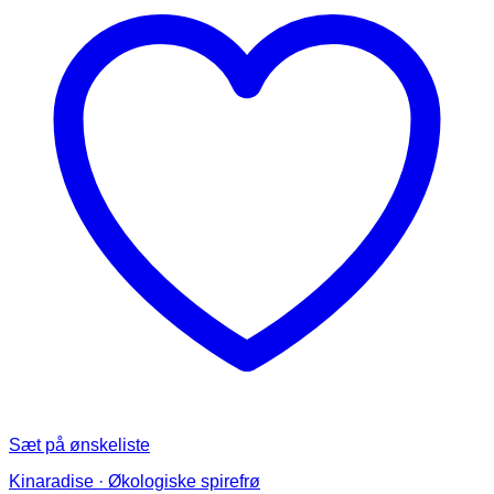
varianter.
Mulighederne
kan
vælges
på
varesiden
Sæt på ønskeliste
Kinaradise · Økologiske spirefrø