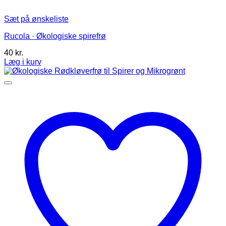
Sæt på ønskeliste
Rucola · Økologiske spirefrø
40
kr.
Læg i kurv
Dette
vare
har
flere
varianter.
Mulighederne
kan
vælges
på
varesiden