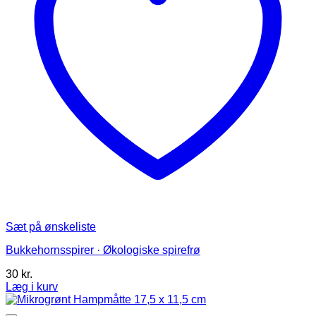
varesiden
Sæt på ønskeliste
Bukkehornsspirer · Økologiske spirefrø
30
kr.
Læg i kurv
Dette
vare