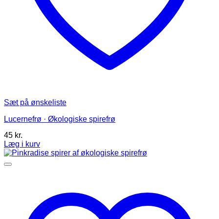
Sæt på ønskeliste
Lucernefrø · Økologiske spirefrø
45
kr.
Læg i kurv
Dette
vare
har
flere
varianter.
Mulighederne
kan
vælges