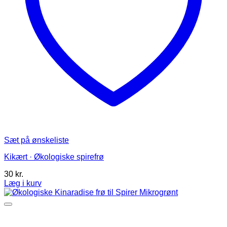
Sæt på ønskeliste
Kikært · Økologiske spirefrø
30
kr.
Læg i kurv
Dette
vare
har
flere