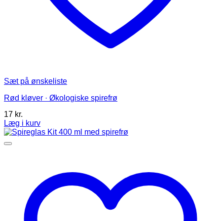
Sæt på ønskeliste
Rød kløver · Økologiske spirefrø
17
kr.
Læg i kurv
Dette
vare
har
flere
varianter.
Mulighederne
kan
vælges
på
varesiden