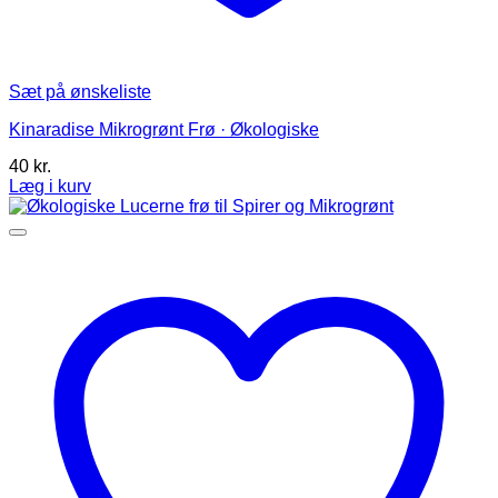
Sæt på ønskeliste
Kinaradise Mikrogrønt Frø · Økologiske
40
kr.
Læg i kurv
Dette
vare
har
flere
varianter.
Mulighederne
kan
vælges
på
varesiden