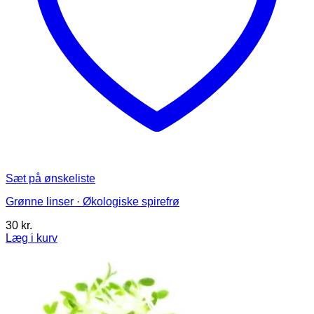
Sæt på ønskeliste
Grønne linser · Økologiske spirefrø
30
kr.
Læg i kurv
Dette
vare
har
flere
varianter.
Mulighederne