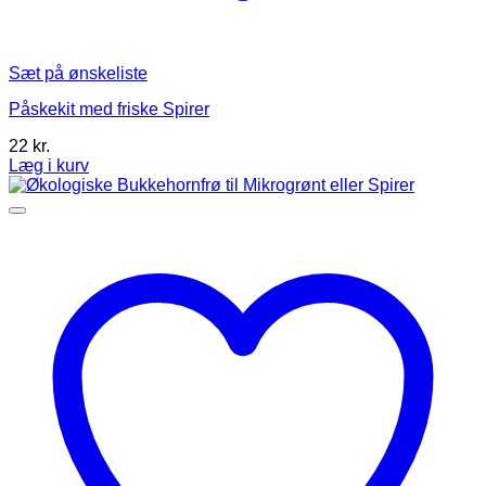
Sæt på ønskeliste
Påskekit med friske Spirer
22
kr.
Læg i kurv
Dette
vare
har
flere
varianter.
Mulighederne
kan
vælges
på
varesiden