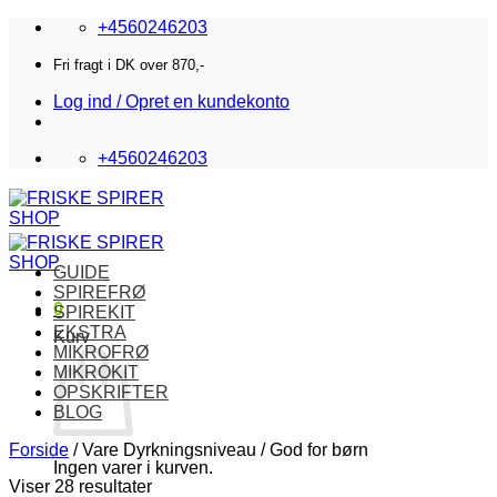
Fortsæt
+4560246203
til
indhold
Fri fragt i DK over 870,-
Log ind / Opret en kundekonto
+4560246203
GUIDE
SPIREFRØ
0
SPIREKIT
EKSTRA
Kurv
MIKROFRØ
MIKROKIT
OPSKRIFTER
BLOG
Forside
/
Vare Dyrkningsniveau
/
God for børn
Ingen varer i kurven.
Viser 28 resultater