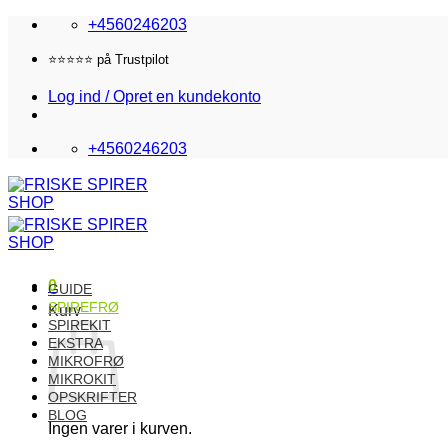
Fortsæt
+4560246203
til
indhold
Fri fragt i DK over 870,-
Log ind / Opret en kundekonto
+4560246203
0
GUIDE
SPIREFRØ
Kurv
SPIREKIT
EKSTRA
MIKROFRØ
MIKROKIT
OPSKRIFTER
BLOG
Ingen varer i kurven.