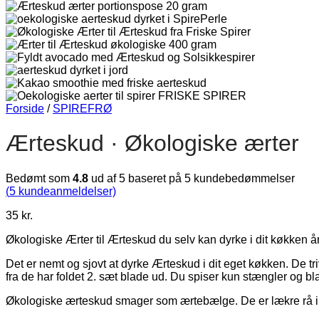
Forside
/
SPIREFRØ
Ærteskud · Økologiske ærter
Bedømt som
4.8
ud af 5 baseret på
5
kundebedømmelser
(
5
kundeanmeldelser)
35
kr.
Økologiske Ærter til Ærteskud du selv kan dyrke i dit køkken år
Det er nemt og sjovt at dyrke Ærteskud i dit eget køkken. De t
fra de har foldet 2. sæt blade ud. Du spiser kun stængler og b
Økologiske ærteskud smager som ærtebælge. De er lækre rå i s