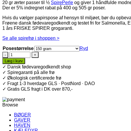
20 gr ærter passer til ½
SpirePerle
og giver 1 håndfulde modn
Der er 5% indregnet rabat på 400 og 505 gr poser.
Hvis du vælger papirspose af hensyn til miljøet, bør du opbevar
Frøene dansk fødevaregodkendt og testet fri for Salmonella, E. 
1 års FRISKE SPIRER grogaranti.
Se alle spirefrø i shoppen >
Posestørrelse
Ryd
Ærteskud
·
Læg i kurv
Økologiske
✓ Dansk fødevaregodkendt shop
ærter
✓ Spiregaranti på alle frø
antal
✓ Økologisk certificerede frø
✓ Fragt 1-3 hverdage GLS · PostNord · DAO
✓ Gratis GLS fragt i DK over 870,-
Browse
BØGER
GAVER
HAVEN
KÆLEDYR