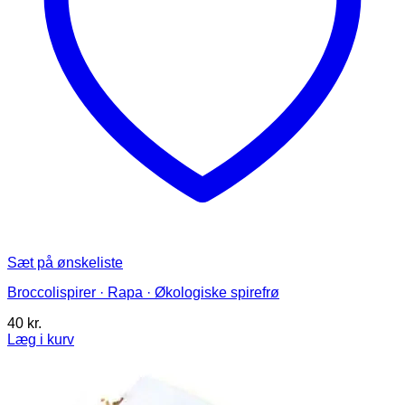
Sæt på ønskeliste
Broccolispirer · Rapa · Økologiske spirefrø
40
kr.
Læg i kurv
Dette
vare
har
flere