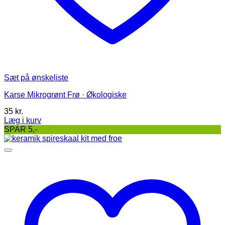
Sæt på ønskeliste
Karse Mikrogrønt Frø · Økologiske
35
kr.
Læg i kurv
Dette
SPAR 5,-
vare
har
flere
varianter.
Mulighederne
kan
vælges
på
varesiden