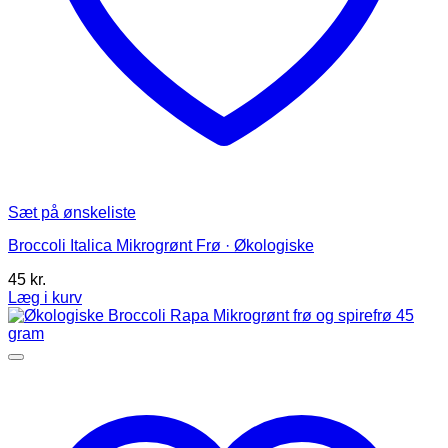
Sæt på ønskeliste
Broccoli Italica Mikrogrønt Frø · Økologiske
45
kr.
Læg i kurv
Dette
vare
har
flere
varianter.
Mulighederne
kan
vælges