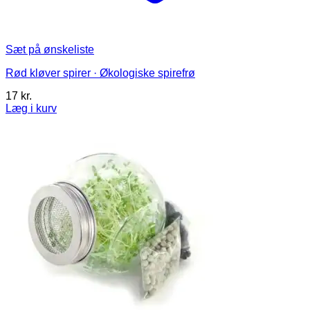
Sæt på ønskeliste
Rød kløver spirer · Økologiske spirefrø
17
kr.
Læg i kurv
Dette
vare
har
flere
varianter.
Mulighederne
kan
vælges
på
varesiden