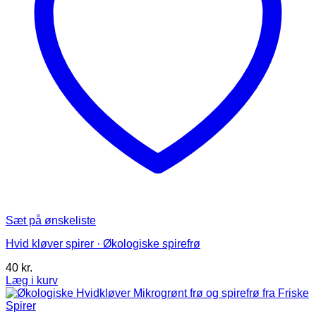
Sæt på ønskeliste
Hvid kløver spirer · Økologiske spirefrø
40
kr.
Læg i kurv
Dette
vare