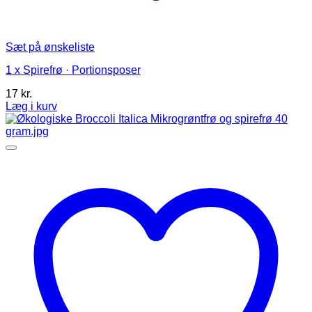
Sæt på ønskeliste
1 x Spirefrø · Portionsposer
17
kr.
Læg i kurv
Dette
vare
har
flere
varianter.
Mulighederne
kan
vælges
på
varesiden