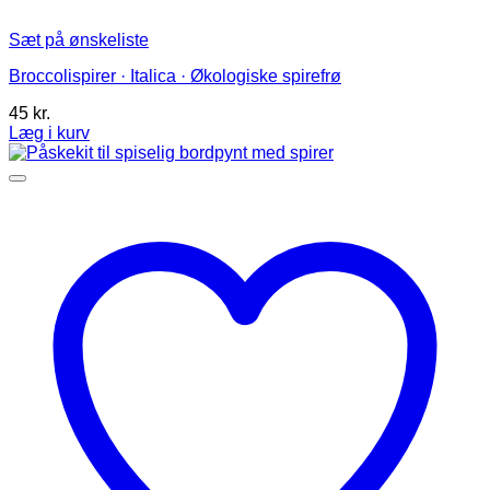
Sæt på ønskeliste
Broccolispirer · Italica · Økologiske spirefrø
45
kr.
Læg i kurv
Dette
vare
har
flere
varianter.
Mulighederne
kan
vælges
på
varesiden