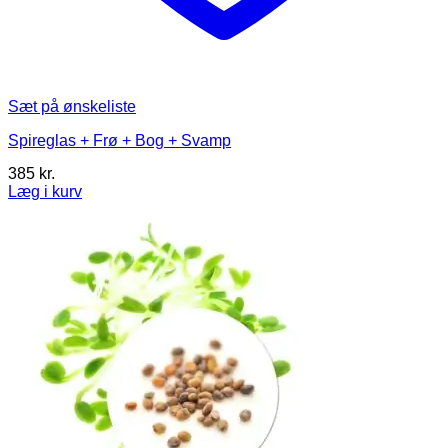
Sæt på ønskeliste
Spireglas + Frø + Bog + Svamp
385
kr.
Læg i kurv
Dette
vare
har
flere
varianter.
Mulighederne
kan
vælges
på
varesiden