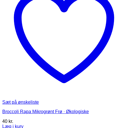
på
varesiden
Sæt på ønskeliste
Broccoli Rapa Mikrogrønt Frø · Økologiske
40
kr.
Læg i kurv