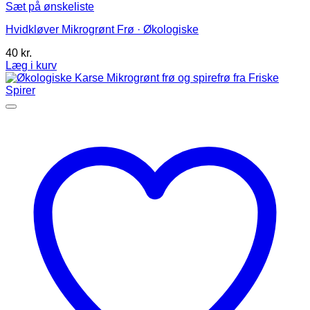
Sæt på ønskeliste
Hvidkløver Mikrogrønt Frø · Økologiske
40
kr.
Læg i kurv
Dette
vare
har
flere
varianter.
Mulighederne
kan
vælges
på
varesiden