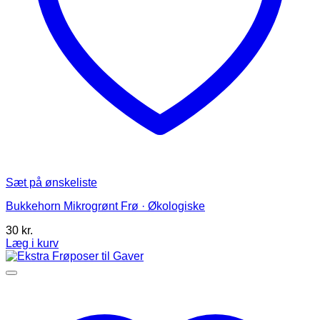
Sæt på ønskeliste
Bukkehorn Mikrogrønt Frø · Økologiske
30
kr.
Læg i kurv
Dette
vare
har
flere
varianter.
Mulighederne