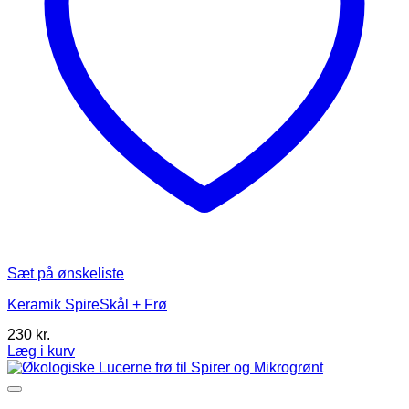
Sæt på ønskeliste
Keramik SpireSkål + Frø
230
kr.
Læg i kurv
Dette
vare
har