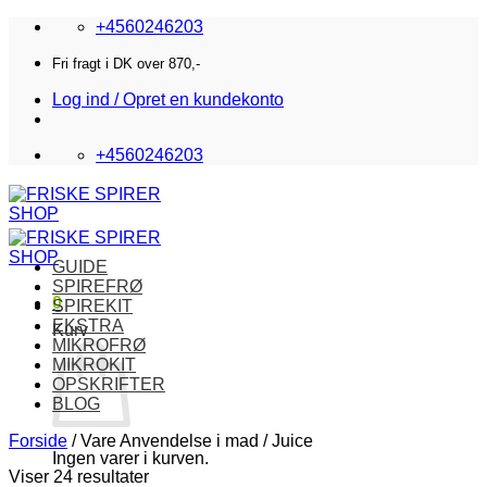
Fortsæt
+4560246203
til
indhold
Fri fragt i DK over 870,-
Log ind / Opret en kundekonto
+4560246203
GUIDE
SPIREFRØ
0
SPIREKIT
EKSTRA
Kurv
MIKROFRØ
MIKROKIT
OPSKRIFTER
BLOG
Forside
/
Vare Anvendelse i mad
/
Juice
Ingen varer i kurven.
Viser 24 resultater