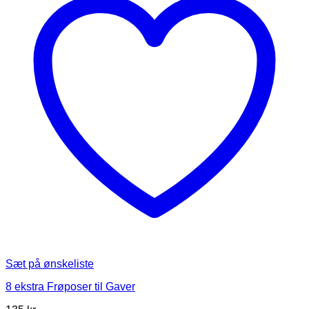
kan
vælges
på
varesiden
Sæt på ønskeliste
8 ekstra Frøposer til Gaver