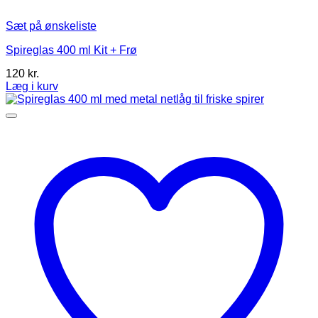
Sæt på ønskeliste
Spireglas 400 ml Kit + Frø
120
kr.
Læg i kurv
Dette
vare
har
flere
varianter.
Mulighederne
kan
vælges
på
varesiden