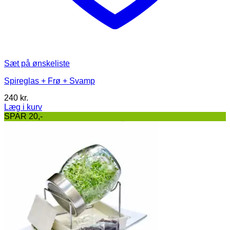
Sæt på ønskeliste
Spireglas + Frø + Svamp
240
kr.
Læg i kurv
Dette
SPAR 20,-
vare
har
flere
varianter.
Mulighederne
kan
vælges
på
varesiden