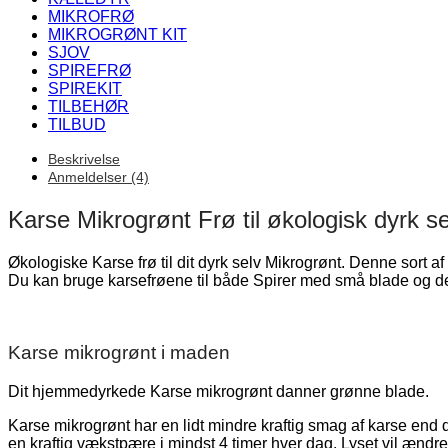
MIKROFRØ
MIKROGRØNT KIT
SJOV
SPIREFRØ
SPIREKIT
TILBEHØR
TILBUD
Beskrivelse
Anmeldelser (4)
Karse Mikrogrønt Frø til økologisk dyrk s
Økologiske Karse frø til dit dyrk selv Mikrogrønt. Denne sort 
Du kan bruge karsefrøene til både Spirer med små blade og de
Karse mikrogrønt i maden
Dit hjemmedyrkede Karse mikrogrønt danner grønne blade.
Karse mikrogrønt har en lidt mindre kraftig smag af karse end
en kraftig vækstpære i mindst 4 timer hver dag. Lyset vil ændr