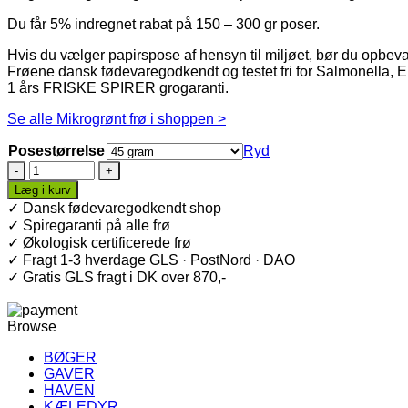
Du får 5% indregnet rabat på 150 – 300 gr poser.
Hvis du vælger papirspose af hensyn til miljøet, bør du opbevar
Frøene dansk fødevaregodkendt og testet fri for Salmonella, E. 
1 års FRISKE SPIRER grogaranti.
Se alle Mikrogrønt frø i shoppen >
Posestørrelse
Ryd
Karse
Mikrogrønt
Læg i kurv
Frø
✓ Dansk fødevaregodkendt shop
·
✓ Spiregaranti på alle frø
Økologiske
✓ Økologisk certificerede frø
antal
✓ Fragt 1-3 hverdage GLS · PostNord · DAO
✓ Gratis GLS fragt i DK over 870,-
Browse
BØGER
GAVER
HAVEN
KÆLEDYR