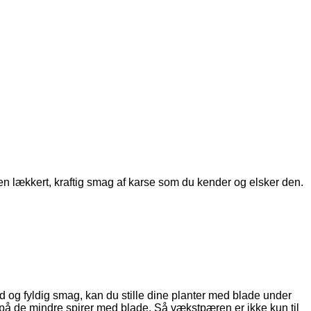
 en lækkert, kraftig smag af karse som du kender og elsker den.
 og fyldig smag, kan du stille dine planter med blade under
e på de mindre spirer med blade. Så vækstpæren er ikke kun til