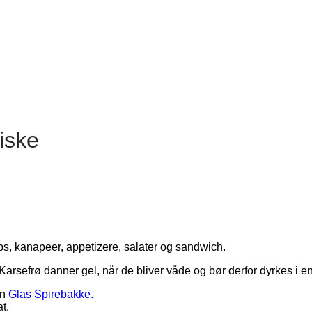
iske
s, kanapeer, appetizere, salater og sandwich.
Karsefrø danner gel, når de bliver våde og bør derfor dyrkes i e
en
Glas Spirebakke.
t.