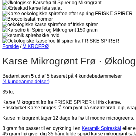
Forside
/
MIKROFRØ
Karse Mikrogrønt Frø · Økolog
Bedømt som
5
ud af 5 baseret på
4
kundebedømmelser
(
4
kundeanmeldelser)
35
kr.
Karse Mikrogrønt frø fra FRISKE SPIRER til frisk karse.
Friskdyrket Karse bruges rå som pynt på smørrebrød, dip, wrap
Karse mikrogrønt tager 12 dage fra frø til modne microgreens. 
3 gram frø passer til en dyrkning i en
Keramik Spireskål
eller 
45 gram frø giver dig 35 håndfulde sprød karse mikrogrønt sala