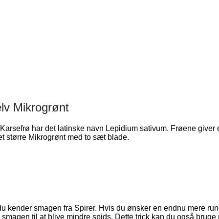
elv Mikrogrønt
af Karsefrø har det latinske navn Lepidium sativum. Frøene giver
t større Mikrogrønt med to sæt blade.
 du kender smagen fra Spirer. Hvis du ønsker en endnu mere rund
e smagen til at blive mindre spids. Dette trick kan du også brug