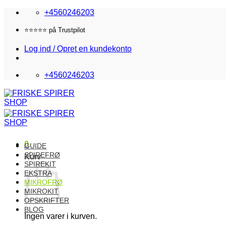
Fortsæt
+4560246203
til
indhold
Fri fragt i DK over 870,-
Log ind / Opret en kundekonto
+4560246203
0
GUIDE
SPIREFRØ
Kurv
SPIREKIT
EKSTRA
MIKROFRØ
MIKROKIT
OPSKRIFTER
BLOG
Ingen varer i kurven.