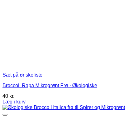
Sæt på ønskeliste
Broccoli Rapa Mikrogrønt Frø · Økologiske
40
kr.
Læg i kurv
Dette
vare
har
flere
varianter.
Mulighederne
kan