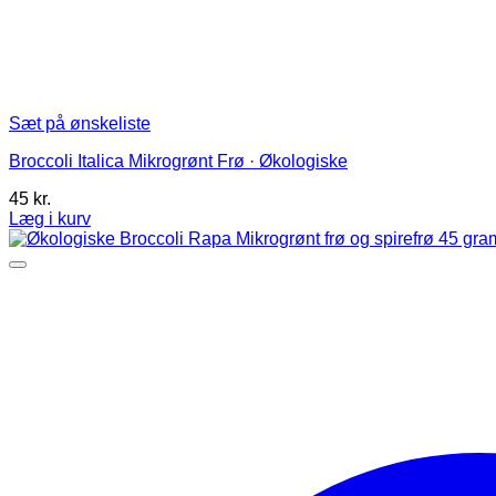
Sæt på ønskeliste
Broccoli Italica Mikrogrønt Frø · Økologiske
45
kr.
Læg i kurv
Dette
vare
har
flere
varianter.
Mulighederne
kan
vælges
på
varesiden