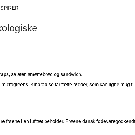
kologiske
wraps, salater, smørrebrød og sandwich.
ne microgreens. Kinaradise får tætte rødder, som kan ligne mug til 
e frøene i en lufttæt beholder. Frøene dansk fødevaregodkendt og