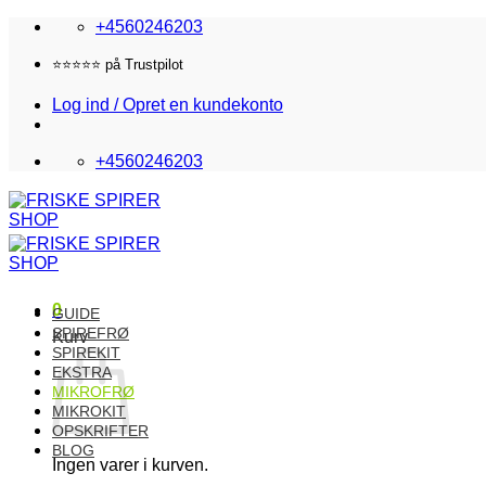
Fortsæt
+4560246203
til
indhold
⭐️⭐️⭐️⭐️⭐️ på Trustpilot
Log ind / Opret en kundekonto
+4560246203
0
GUIDE
SPIREFRØ
Kurv
SPIREKIT
EKSTRA
MIKROFRØ
MIKROKIT
OPSKRIFTER
BLOG
Ingen varer i kurven.