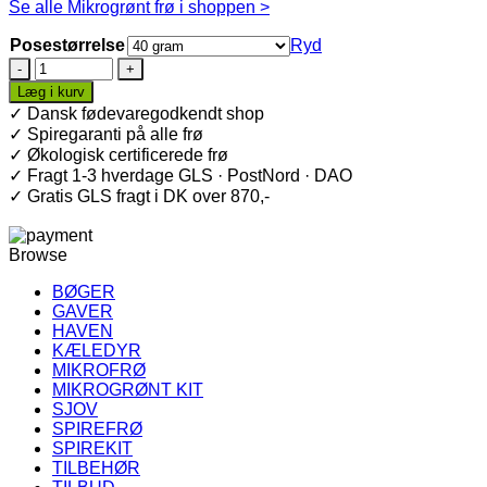
Se alle Mikrogrønt frø i shoppen >
Posestørrelse
Ryd
Kinaradise
Mikrogrønt
Læg i kurv
Frø
✓ Dansk fødevaregodkendt shop
·
✓ Spiregaranti på alle frø
Økologiske
✓ Økologisk certificerede frø
antal
✓ Fragt 1-3 hverdage GLS · PostNord · DAO
✓ Gratis GLS fragt i DK over 870,-
Browse
BØGER
GAVER
HAVEN
KÆLEDYR
MIKROFRØ
MIKROGRØNT KIT
SJOV
SPIREFRØ
SPIREKIT
TILBEHØR