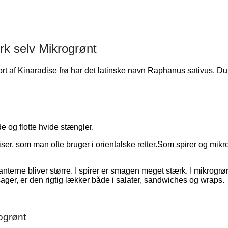
yrk selv Mikrogrønt
rt af Kinaradise frø har det latinske navn Raphanus sativus. Du k
 og flotte hvide stængler.
ser, som man ofte bruger i orientalske retter.Som spirer og mi
erne bliver større. I spirer er smagen meget stærk. I mikrogrønt
sager, er den rigtig lækker både i salater, sandwiches og wraps.
ogrønt