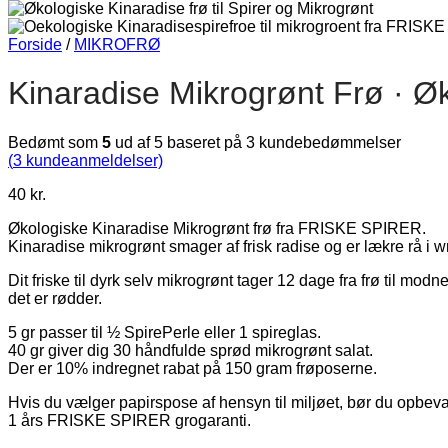
Forside
/
MIKROFRØ
Kinaradise Mikrogrønt Frø · Ø
Bedømt som
5
ud af 5 baseret på
3
kundebedømmelser
(
3
kundeanmeldelser)
40
kr.
Økologiske Kinaradise Mikrogrønt frø fra FRISKE SPIRER.
Kinaradise mikrogrønt smager af frisk radise og er lækre rå i 
Dit friske til dyrk selv mikrogrønt tager 12 dage fra frø til mod
det er rødder.
5 gr passer til ½ SpirePerle eller 1 spireglas.
40 gr giver dig 30 håndfulde sprød mikrogrønt salat.
Der er 10% indregnet rabat på 150 gram frøposerne.
Hvis du vælger papirspose af hensyn til miljøet, bør du opbevar
1 års FRISKE SPIRER grogaranti.