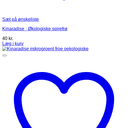
Sæt på ønskeliste
Kinaradise · Økologiske spirefrø
40
kr.
Læg i kurv
Dette
vare
har
flere
varianter.
Mulighederne
kan
vælges
på
varesiden