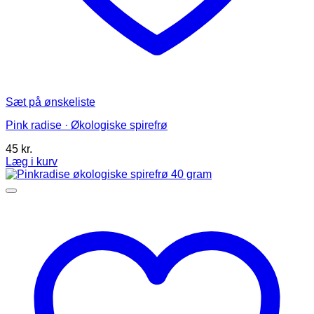
Sæt på ønskeliste
Pink radise · Økologiske spirefrø
45
kr.
Læg i kurv
Dette
vare
har
flere
varianter.
Mulighederne
kan
vælges
på
varesiden