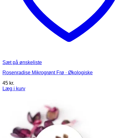
Sæt på ønskeliste
Rosenradise Mikrogrønt Frø · Økologiske
45
kr.
Læg i kurv
Dette
vare
har
flere
varianter.
Mulighederne
kan
vælges