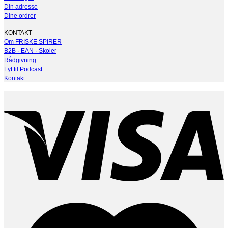
Din adresse
Dine ordrer
KONTAKT
Om FRISKE SPIRER
B2B · EAN · Skoler
Rådgivning
Lyt til Podcast
Kontakt
V
M