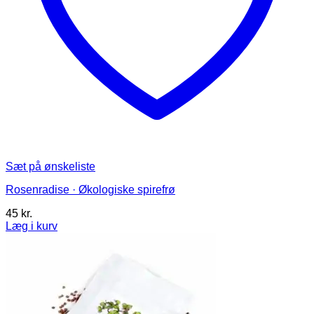
Sæt på ønskeliste
Rosenradise · Økologiske spirefrø
45
kr.
Læg i kurv
Dette
vare
har
flere
varianter.
Mulighederne
kan