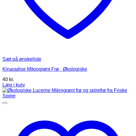
Sæt på ønskeliste
Kinaradise Mikrogrønt Frø · Økologiske
40
kr.
Læg i kurv
Dette
vare
har
flere
varianter.
Mulighederne
kan
vælges
på