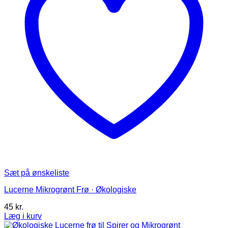
varesiden
Sæt på ønskeliste
Lucerne Mikrogrønt Frø · Økologiske
45
kr.
Læg i kurv
Dette