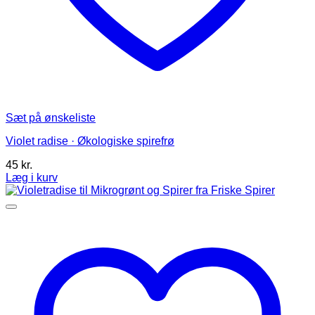
Sæt på ønskeliste
Violet radise · Økologiske spirefrø
45
kr.
Læg i kurv
Dette
vare
har
flere
varianter.
Mulighederne
kan
vælges
på
varesiden