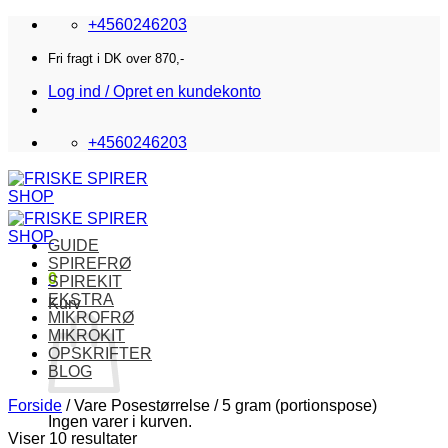
Fortsæt
+4560246203
til
indhold
Fri fragt i DK over 870,-
Log ind / Opret en kundekonto
+4560246203
GUIDE
SPIREFRØ
0
SPIREKIT
EKSTRA
Kurv
MIKROFRØ
MIKROKIT
OPSKRIFTER
BLOG
Forside
/
Vare Posestørrelse
/
5 gram (portionspose)
Ingen varer i kurven.
Viser 10 resultater