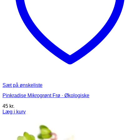
Sæt på ønskeliste
Pinkradise Mikrogrønt Frø · Økologiske
45
kr.
Læg i kurv
Dette
vare
har
flere
varianter.