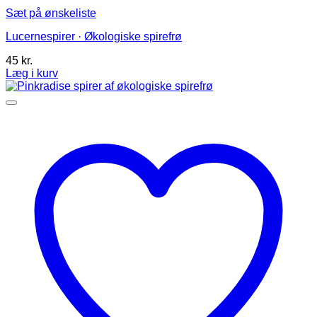
Sæt på ønskeliste
Lucernespirer · Økologiske spirefrø
45
kr.
Læg i kurv
Dette
vare
har
flere
varianter.
Mulighederne
kan
vælges
på
varesiden