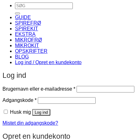
Søg
efter:
GUIDE
SPIREFRØ
SPIREKIT
EKSTRA
MIKROFRØ
MIKROKIT
OPSKRIFTER
BLOG
Log ind / Opret en kundekonto
Log ind
Påkrævet
Brugernavn eller e-mailadresse
*
Påkrævet
Adgangskode
*
Husk mig
Log ind
Mistet din adgangskode?
Opret en kundekonto