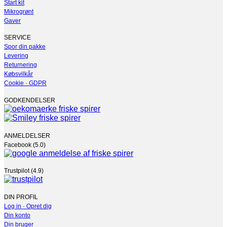
flere
Start kit
varianter.
Mikrogrønt
Mulighederne
Gaver
kan
vælges
SERVICE
på
Spor din pakke
varesiden
Levering
Returnering
Købsvilkår
Cookie · GDPR
GODKENDELSER
ANMELDELSER
Facebook (5.0)
Trustpilot (4.9)
DIN PROFIL
Log in · Opret dig
Din konto
Din bruger