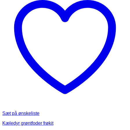
Mulighederne
kan
vælges
på
varesiden
Sæt på ønskeliste
Kæledyr grøntfoder frøkit