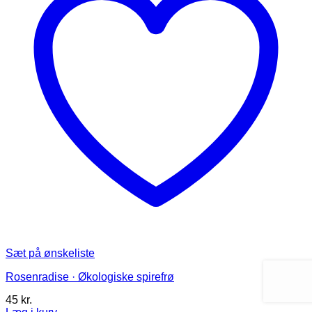
vælges
på
varesiden
Sæt på ønskeliste
Rosenradise · Økologiske spirefrø
45
kr.