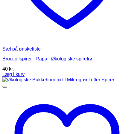
Sæt på ønskeliste
Broccolispirer · Rapa · Økologiske spirefrø
40
kr.
Læg i kurv
Dette
vare
har
flere
varianter.
Mulighederne
kan
vælges
på
varesiden