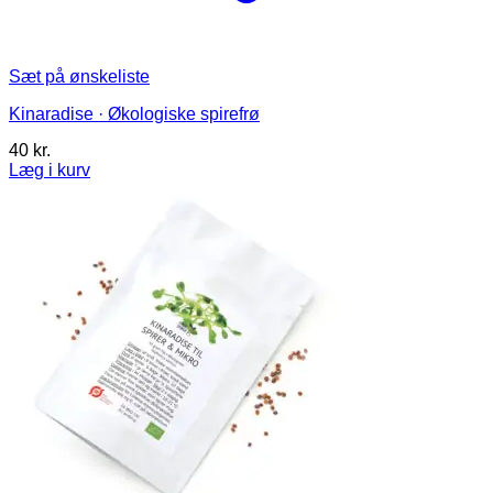
Sæt på ønskeliste
Kinaradise · Økologiske spirefrø
40
kr.
Læg i kurv
Dette
vare
har
flere
varianter.
Mulighederne
kan
vælges
på
varesiden