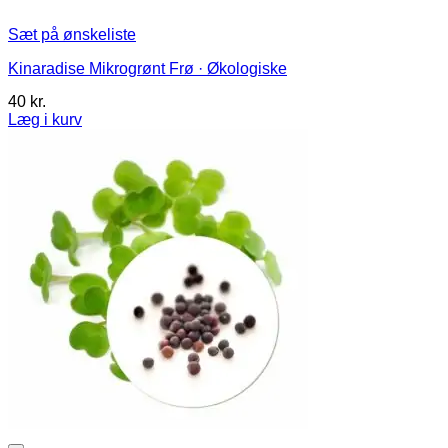
Sæt på ønskeliste
Kinaradise Mikrogrønt Frø · Økologiske
40
kr.
Læg i kurv
Dette
vare
har
flere
varianter.
Mulighederne
kan
vælges
på
varesiden