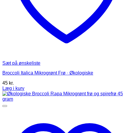
Sæt på ønskeliste
Broccoli Italica Mikrogrønt Frø · Økologiske
45
kr.
Læg i kurv
Dette
vare
har
flere
varianter.
Mulighederne
kan
vælges