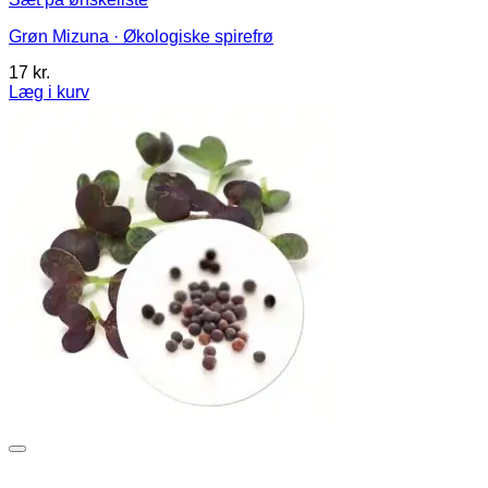
Grøn Mizuna · Økologiske spirefrø
17
kr.
Læg i kurv
Dette
vare
har
flere
varianter.
Mulighederne
kan
vælges
på
varesiden