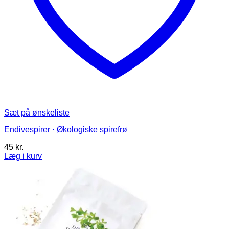
Sæt på ønskeliste
Endivespirer · Økologiske spirefrø
45
kr.
Læg i kurv
Dette
vare
har
flere
varianter.
Mulighederne
kan