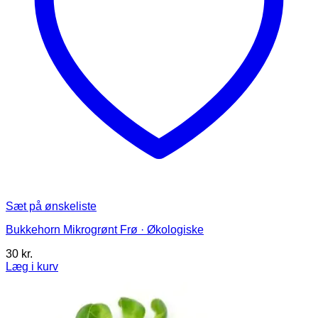
Sæt på ønskeliste
Bukkehorn Mikrogrønt Frø · Økologiske
30
kr.
Læg i kurv
Dette
vare
har
flere