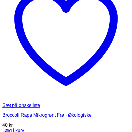
på
varesiden
Sæt på ønskeliste
Broccoli Rapa Mikrogrønt Frø · Økologiske
40
kr.
Læg i kurv