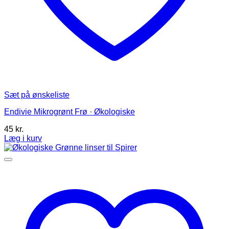
Sæt på ønskeliste
Endivie Mikrogrønt Frø · Økologiske
45
kr.
Læg i kurv
Dette
vare
har
flere
varianter.
Mulighederne
kan
vælges
på