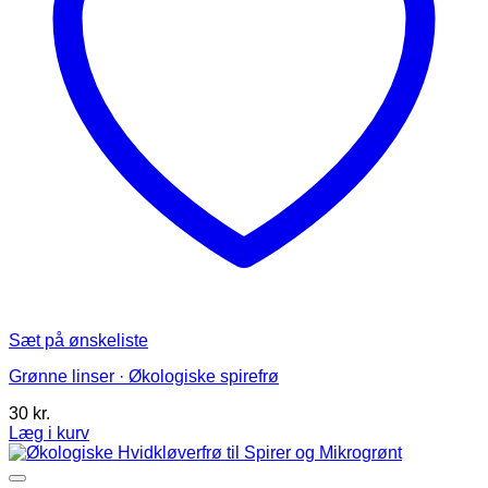
varesiden
Sæt på ønskeliste
Grønne linser · Økologiske spirefrø
30
kr.
Læg i kurv
Dette
vare