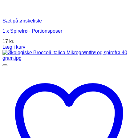
Sæt på ønskeliste
1 x Spirefrø · Portionsposer
17
kr.
Læg i kurv
Dette
vare
har
flere
varianter.
Mulighederne
kan
vælges
på
varesiden