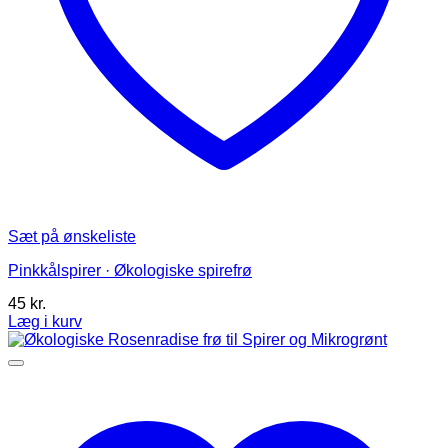
Sæt på ønskeliste
Pinkkålspirer · Økologiske spirefrø
45
kr.
Læg i kurv
Dette
vare
har
flere
varianter.
Mulighederne
kan