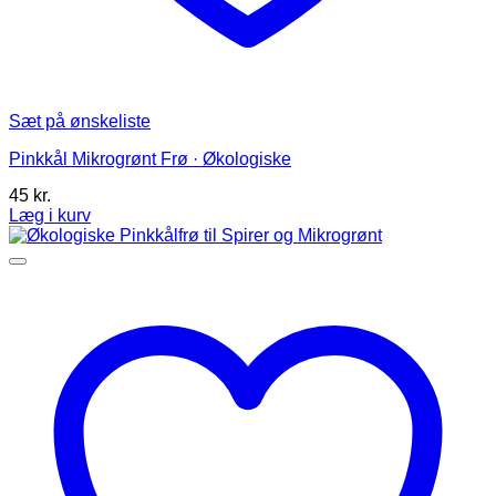
Sæt på ønskeliste
Pinkkål Mikrogrønt Frø · Økologiske
45
kr.
Læg i kurv
Dette
vare
har
flere
varianter.
Mulighederne
kan
vælges
på
varesiden