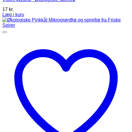
17
kr.
Læg i kurv
Dette
vare
har
flere
varianter.
Mulighederne
kan
vælges
på
varesiden