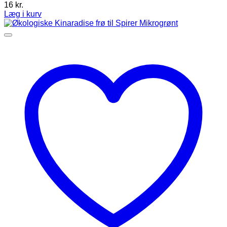
16
kr.
Læg i kurv
Dette
vare
har
flere
varianter.
Mulighederne
kan
vælges
på
varesiden