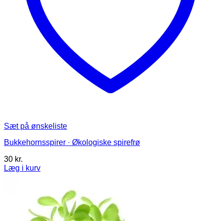
Sæt på ønskeliste
Bukkehornsspirer · Økologiske spirefrø
30
kr.
Læg i kurv
Dette
vare
har
flere
varianter.
Mulighederne