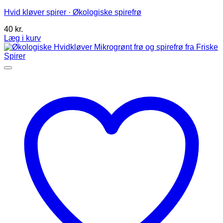
Hvid kløver spirer · Økologiske spirefrø
40
kr.
Læg i kurv
Dette
vare
har
flere
varianter.
Mulighederne
kan
vælges
på
varesiden