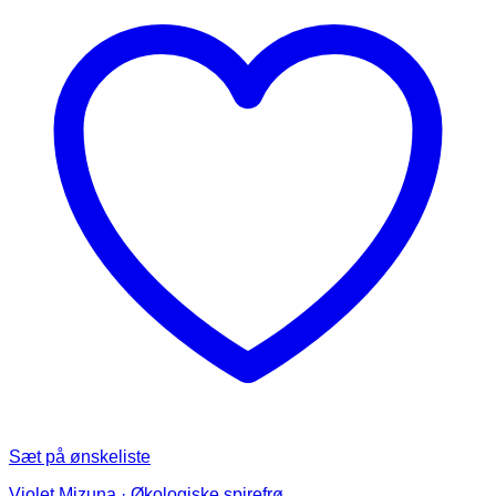
Sæt på ønskeliste
Violet Mizuna · Økologiske spirefrø