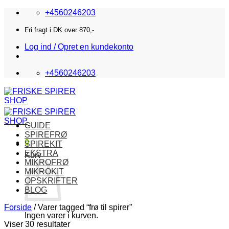
Fortsæt
+4560246203
til
indhold
Fri fragt i DK over 870,-
Log ind / Opret en kundekonto
+4560246203
GUIDE
SPIREFRØ
0
SPIREKIT
EKSTRA
Kurv
MIKROFRØ
MIKROKIT
OPSKRIFTER
BLOG
Forside
/
Varer tagged “frø til spirer”
Ingen varer i kurven.
Viser 30 resultater