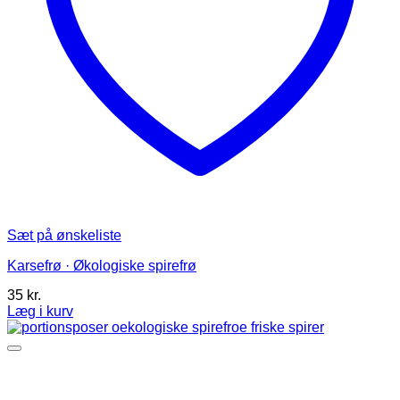
Sæt på ønskeliste
Karsefrø · Økologiske spirefrø
35
kr.
Læg i kurv
Dette
vare
har
flere
varianter.