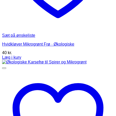
Sæt på ønskeliste
Hvidkløver Mikrogrønt Frø · Økologiske
40
kr.
Læg i kurv
Dette
vare
har
flere
varianter.
Mulighederne
kan
vælges
på
varesiden