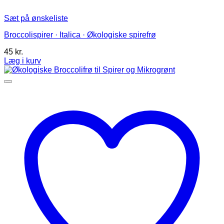
Sæt på ønskeliste
Broccolispirer · Italica · Økologiske spirefrø
45
kr.
Læg i kurv
Dette
vare
har
flere
varianter.
Mulighederne
kan
vælges
på
varesiden