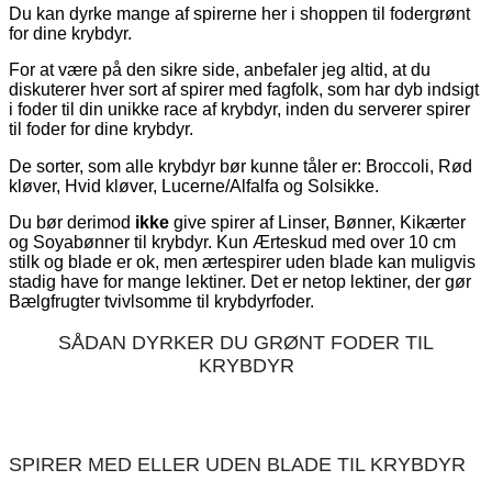
Du kan dyrke mange af spirerne her i shoppen til fodergrønt
for dine krybdyr.
For at være på den sikre side, anbefaler jeg altid, at du
diskuterer hver sort af spirer med fagfolk, som har dyb indsigt
i foder til din unikke race af krybdyr, inden du serverer spirer
til foder for dine krybdyr.
De sorter, som alle krybdyr bør kunne tåler er: Broccoli, Rød
kløver, Hvid kløver, Lucerne/Alfalfa og Solsikke.
Du bør derimod
ikke
give spirer af Linser, Bønner, Kikærter
og Soyabønner til krybdyr. Kun Ærteskud med over 10 cm
stilk og blade er ok, men ærtespirer uden blade kan muligvis
stadig have for mange lektiner. Det er netop lektiner, der gør
Bælgfrugter tvivlsomme til krybdyrfoder.
SÅDAN DYRKER DU GRØNT FODER TIL
KRYBDYR
SPIRER MED ELLER UDEN BLADE TIL KRYBDYR