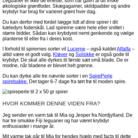
Leguaner er ikke de eneste, som har gavn af dit friske
økologiske grøntfoder. Skægagamer, skildpadder og andre
krybdyr har brug for varieret grønt hver dag.
Du kan derfor med fordel lægge lidt af dine spirer i dit
kæledyrs foderskål. Lad spirerne være hele eller snittet i
større bidder. Sådan kan krybdyret nemt genkende og vælge
planterne til eller fra i deres kost.
I forhold til spirernes sorter vil
Lucerne
– også kaldet
Alfalfa
–
altid være et godt valg.
Kløver
og
Solsikke
er også gode til
krybdyr. De skal alle dyrkes til første sæt små blade. De er
modne, når bladene er blevet helt grønne.
Du kan dyrke alle tre nævnte sorter i en
SpirePerle
spirebakke.
Det tager 6-7 dage fra tørt frø til moden spire.
HVOR KOMMER DENNE VIDEN FRA?
Jeg sender en varm tak til Mia og Jesper fra Nordjylland. De
har tre smukke Fiji leguaner og har været krybdyr
enthusiaster i mange år.
Mit varme tak går til Mia for hendes hjælp med facts til dette