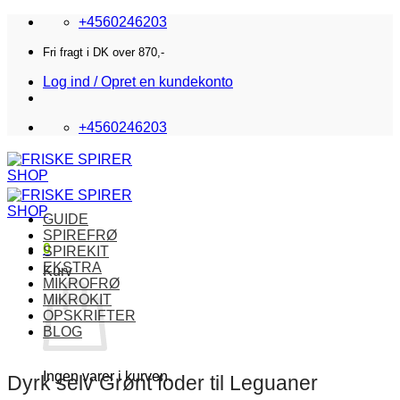
Fortsæt
+4560246203
til
indhold
Fri fragt i DK over 870,-
Log ind / Opret en kundekonto
+4560246203
GUIDE
SPIREFRØ
0
SPIREKIT
EKSTRA
Kurv
MIKROFRØ
MIKROKIT
OPSKRIFTER
BLOG
Ingen varer i kurven.
Dyrk selv Grønt foder til Leguaner