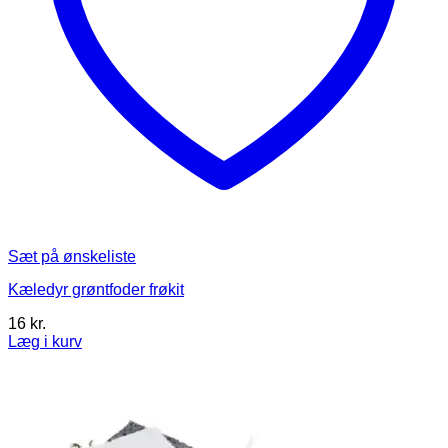
Sæt på ønskeliste
Kæledyr grøntfoder frøkit
16
kr.
Læg i kurv
Dette
vare
har
flere
varianter.