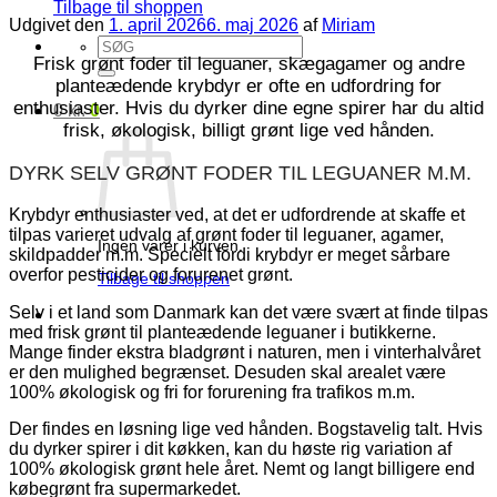
Tilbage til shoppen
Udgivet den
1. april 2026
6. maj 2026
af
Miriam
Søg
efter:
Frisk grønt foder til leguaner, skægagamer og andre
planteædende krybdyr er ofte en udfordring for
enthusiaster. Hvis du dyrker dine egne spirer har du altid
0
kr.
0
frisk, økologisk, billigt grønt lige ved hånden.
DYRK SELV GRØNT FODER TIL LEGUANER M.M.
Krybdyr enthusiaster ved, at det er udfordrende at skaffe et
tilpas varieret udvalg af grønt foder til leguaner, agamer,
Ingen varer i kurven.
skildpadder m.m. Specielt fordi krybdyr er meget sårbare
overfor pesticider og forurenet grønt.
Tilbage til shoppen
Selv i et land som Danmark kan det være svært at finde tilpas
med frisk grønt til planteædende leguaner i butikkerne.
Mange finder ekstra bladgrønt i naturen, men i vinterhalvåret
er den mulighed begrænset. Desuden skal arealet være
100% økologisk og fri for forurening fra trafikos m.m.
Der findes en løsning lige ved hånden. Bogstavelig talt. Hvis
du dyrker spirer i dit køkken, kan du høste rig variation af
100% økologisk grønt hele året. Nemt og langt billigere end
købegrønt fra supermarkedet.