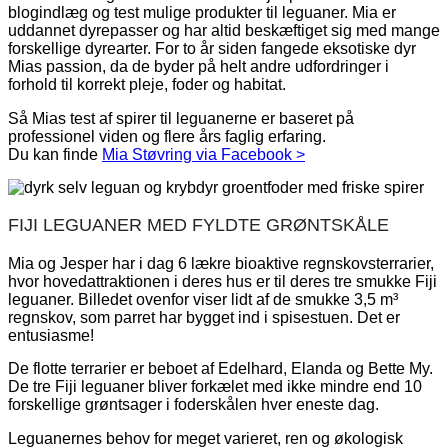
blogindlæg og test mulige produkter til leguaner. Mia er
uddannet dyrepasser og har altid beskæftiget sig med mange
forskellige dyrearter. For to år siden fangede eksotiske dyr
Mias passion, da de byder på helt andre udfordringer i
forhold til korrekt pleje, foder og habitat.
Så Mias test af spirer til leguanerne er baseret på
professionel viden og flere års faglig erfaring.
Du kan finde
Mia Støvring via Facebook >
FIJI LEGUANER MED FYLDTE GRØNTSKÅLE
Mia og Jesper har i dag 6 lækre bioaktive regnskovsterrarier,
hvor hovedattraktionen i deres hus er til deres tre smukke Fiji
leguaner. Billedet ovenfor viser lidt af de smukke 3,5 m³
regnskov, som parret har bygget ind i spisestuen. Det er
entusiasme!
De flotte terrarier er beboet af Edelhard, Elanda og Bette My.
De tre Fiji leguaner bliver forkælet med ikke mindre end 10
forskellige grøntsager i foderskålen hver eneste dag.
Leguanernes behov for meget varieret, ren og økologisk