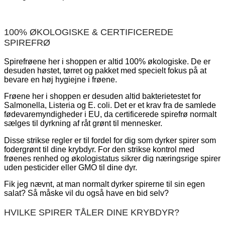
100% ØKOLOGISKE & CERTIFICEREDE
SPIREFRØ
Spirefrøene her i shoppen er altid 100% økologiske. De er
desuden høstet, tørret og pakket med specielt fokus på at
bevare en høj hygiejne i frøene.
Frøene her i shoppen er desuden altid bakterietestet for
Salmonella, Listeria og E. coli. Det er et krav fra de samlede
fødevaremyndigheder i EU, da certificerede spirefrø normalt
sælges til dyrkning af råt grønt til mennesker.
Disse strikse regler er til fordel for dig som dyrker spirer som
fodergrønt til dine krybdyr. For den strikse kontrol med
frøenes renhed og økologistatus sikrer dig næringsrige spirer
uden pesticider eller GMO til dine dyr.
Fik jeg nævnt, at man normalt dyrker spirerne til sin egen
salat? Så måske vil du også have en bid selv?
HVILKE SPIRER TÅLER DINE KRYBDYR?