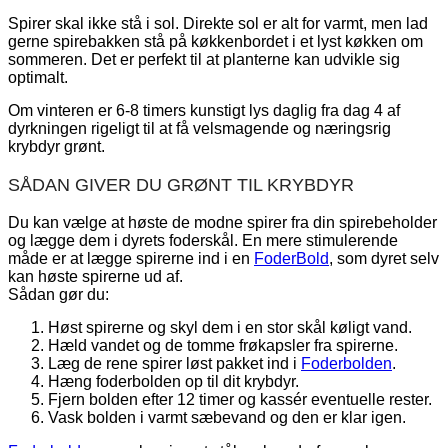
Spirer skal ikke stå i sol. Direkte sol er alt for varmt, men lad
gerne spirebakken stå på køkkenbordet i et lyst køkken om
sommeren. Det er perfekt til at planterne kan udvikle sig
optimalt.
Om vinteren er 6-8 timers kunstigt lys daglig fra dag 4 af
dyrkningen rigeligt til at få velsmagende og næringsrig
krybdyr grønt.
SÅDAN GIVER DU GRØNT TIL KRYBDYR
Du kan vælge at høste de modne spirer fra din spirebeholder
og lægge dem i dyrets foderskål. En mere stimulerende
måde er at lægge spirerne ind i en
FoderBold
, som dyret selv
kan høste spirerne ud af.
Sådan gør du:
Høst spirerne og skyl dem i en stor skål køligt vand.
Hæld vandet og de tomme frøkapsler fra spirerne.
Læg de rene spirer løst pakket ind i
Foderbolden
.
Hæng foderbolden op til dit krybdyr.
Fjern bolden efter 12 timer og kassér eventuelle rester.
Vask bolden i varmt sæbevand og den er klar igen.