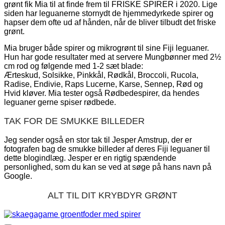
grønt fik Mia til at finde frem til FRISKE SPIRER i 2020. Lige
siden har leguanerne stornydt de hjemmedyrkede spirer og
hapser dem ofte ud af hånden, når de bliver tilbudt det friske
grønt.
Mia bruger både spirer og mikrogrønt til sine Fiji leguaner.
Hun har gode resultater med at servere Mungbønner med 2½
cm rod og følgende med 1-2 sæt blade:
Ærteskud, Solsikke, Pinkkål, Rødkål, Broccoli, Rucola,
Radise, Endivie, Raps Lucerne, Karse, Sennep, Rød og
Hvid kløver. Mia tester også Rødbedespirer, da hendes
leguaner gerne spiser rødbede.
TAK FOR DE SMUKKE BILLEDER
Jeg sender også en stor tak til Jesper Amstrup, der er
fotografen bag de smukke billeder af deres Fiji leguaner til
dette blogindlæg. Jesper er en rigtig spændende
personlighed, som du kan se ved at søge på hans navn på
Google.
ALT TIL DIT KRYBDYR GRØNT