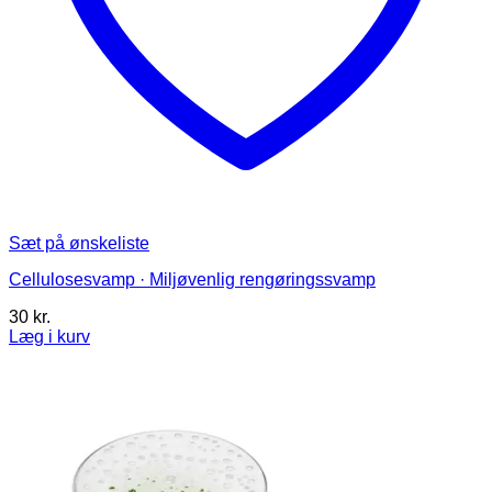
Sæt på ønskeliste
Cellulosesvamp · Miljøvenlig rengøringssvamp
30
kr.
Læg i kurv
Dette
vare
har
flere
varianter.
Mulighederne
kan