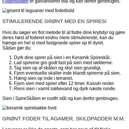
Foderbolden
er galvaniseret stål og kan derfor genbruges.
STIMULERENDE GRØNT MED EN SPIRESI
Hvis du søger en flot metode til at fodre dine krybdyr og gøre
deres høst af foderet endnu mere stimulerende, kan du
hænge en hel si med fastgroede spirer op til dyret.
Sådan gør du:
Dyrk dine spirer på sien i en Keramik Spireskål.
Lad spirerne gro godt fast på sien med rødderne.
Tag sien op af skålen og skyl sien grundigt.
Fjern eventuelle skaller inde blandt spirerne på sien.
Hæng sien op inde i terrariet.
Fjern sien med spirer efter 12 timer. Kassér rester.
Rens sien i varmt sæbevand og dyrk næste runde.
Sien i SpireSkålen er rustfri stål og kan derfor genbruges.
GRØNT FODER TIL AGAMER, SKILDPADDER M.M.