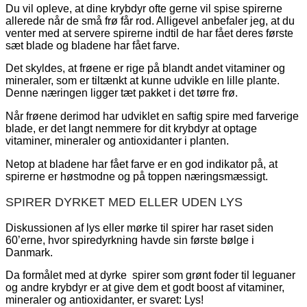
Du vil opleve, at dine krybdyr ofte gerne vil spise spirerne
allerede når de små frø får rod. Alligevel anbefaler jeg, at du
venter med at servere spirerne indtil de har fået deres første
sæt blade og bladene har fået farve.
Det skyldes, at frøene er rige på blandt andet vitaminer og
mineraler, som er tiltænkt at kunne udvikle en lille plante.
Denne næringen ligger tæt pakket i det tørre frø.
Når frøene derimod har udviklet en saftig spire med farverige
blade, er det langt nemmere for dit krybdyr at optage
vitaminer, mineraler og antioxidanter i planten.
Netop at bladene har fået farve er en god indikator på, at
spirerne er høstmodne og på toppen næringsmæssigt.
SPIRER DYRKET MED ELLER UDEN LYS
Diskussionen af lys eller mørke til spirer har raset siden
60’erne, hvor spiredyrkning havde sin første bølge i
Danmark.
Da formålet med at dyrke spirer som grønt foder til leguaner
og andre krybdyr er at give dem et godt boost af vitaminer,
mineraler og antioxidanter, er svaret: Lys!