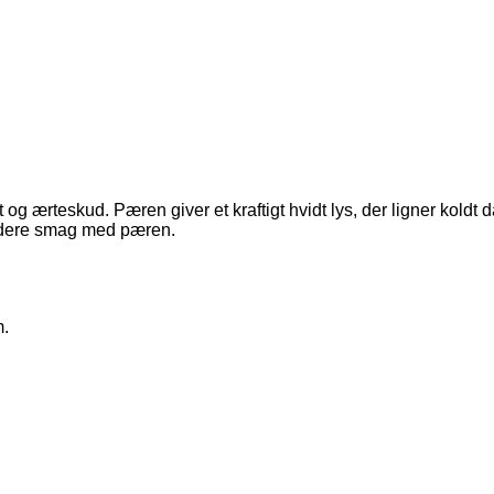
 og ærteskud. Pæren giver et kraftigt hvidt lys, der ligner koldt
rundere smag med pæren.
m.