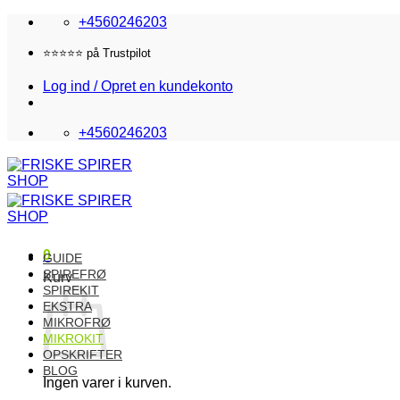
Fortsæt
+4560246203
til
indhold
Fri fragt i DK over 870,-
Log ind / Opret en kundekonto
+4560246203
0
GUIDE
SPIREFRØ
Kurv
SPIREKIT
EKSTRA
MIKROFRØ
MIKROKIT
OPSKRIFTER
BLOG
Ingen varer i kurven.