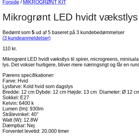
Forside
/
MIKROGRØNT KIT
Mikrogrønt LED hvidt vækstlys
Bedømt som
5
ud af 5 baseret på
3
kundebedømmelser
(
3
kundeanmeldelser)
110
kr.
Mikrogrønt LED hvidt vækstlys til spirer, microgreens, minisalat
lys. Det vokser hurtigere, bliver mere næringsrigt og får en 
Pærens specifikationer:
Farve: Hvid
Lysfarve: Kold hvid som dagslys
Bredde: 12 cm Dybde: 12 cm Højde: 13 cm Diameter: Ø 12 c
Sokkel: E27
Kelvin: 6400 k
Lumen (lm): 930lm
Strålevinkel: 40°
Watt (W): 12.8W
Dæmpbar: Nej
Forventet levetid: 20.000 timer