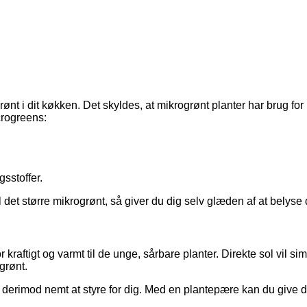
nt i dit køkken. Det skyldes, at mikrogrønt planter har brug for kr
icrogreens:
sstoffer.
til det større mikrogrønt, så giver du dig selv glæden af at bely
 kraftigt og varmt til de unge, sårbare planter. Direkte sol vil s
ogrønt.
r derimod nemt at styre for dig. Med en plantepære kan du give di