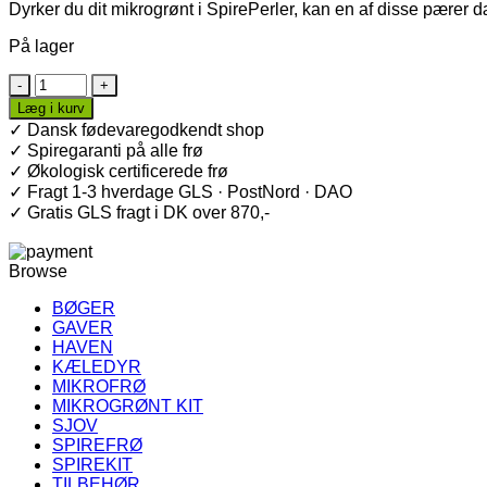
Dyrker du dit mikrogrønt i SpirePerler, kan en af disse pærer 
På lager
Mikrogrønt
LED
Læg i kurv
hvidt
✓ Dansk fødevaregodkendt shop
vækstlys
✓ Spiregaranti på alle frø
antal
✓ Økologisk certificerede frø
✓ Fragt 1-3 hverdage GLS · PostNord · DAO
✓ Gratis GLS fragt i DK over 870,-
Browse
BØGER
GAVER
HAVEN
KÆLEDYR
MIKROFRØ
MIKROGRØNT KIT
SJOV
SPIREFRØ
SPIREKIT
TILBEHØR