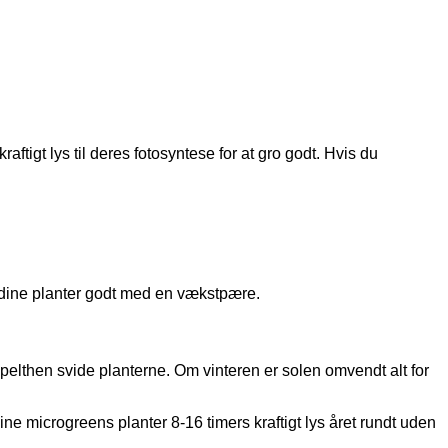
aftigt lys til deres fotosyntese for at gro godt. Hvis du
se dine planter godt med en vækstpære.
impelthen svide planterne. Om vinteren er solen omvendt alt for
ne microgreens planter 8-16 timers kraftigt lys året rundt uden