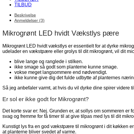
TILBUD
Beskrivelse
Anmeldelser (3)
Mikrogrønt LED hvidt Vækstlys pære
Mikrogrønt LED hvidt vækstlys er essentielt for at dyrke mikrogrø
udelader en vækstpære eller grolys til dit mikrogrønt, vil dit m
blive lange og ranglede i stilken.
ikke smage så godt som planterne kunne smage.
vokse meget langsommere end nødvendigt.
ikke kunne give dig det fulde udbytte af planternes næring
Så jeg anbefaler varmt, at hvis du vil dyrke dine spirer videre 
Er sol er ikke godt for Mikrogrønt?
Det korte svar er: Nej. Grunden er, at sollys om sommeren er for
svag og fremme for få timer til at give tilpas med lys til dit mikr
Kunstigt lys fra en god vækstpære til mikrogrønt i dit køkken e
at planterne bliver svedet af varme.