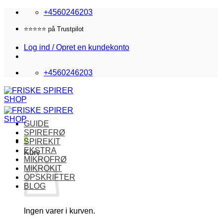
Fortsæt
+4560246203
til
indhold
Fri fragt i DK over 870,-
Log ind / Opret en kundekonto
+4560246203
GUIDE
SPIREFRØ
0
SPIREKIT
EKSTRA
Kurv
MIKROFRØ
MIKROKIT
OPSKRIFTER
BLOG
Ingen varer i kurven.