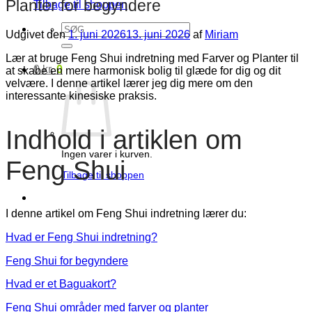
Planter for begyndere
Tilbage til shoppen
Søg
Udgivet den
1. juni 2026
13. juni 2026
af
Miriam
efter:
Lær at bruge Feng Shui indretning med Farver og Planter til
0
kr.
0
at skabe en mere harmonisk bolig til glæde for dig og dit
velvære. I denne artikel lærer jeg dig mere om den
interessante kinesiske praksis.
Indhold i artiklen om
Ingen varer i kurven.
Feng Shui
Tilbage til shoppen
I denne artikel om Feng Shui indretning lærer du:
Hvad er Feng Shui indretning?
Feng Shui for begyndere
Hvad er et Baguakort?
Feng Shui områder med farver og planter