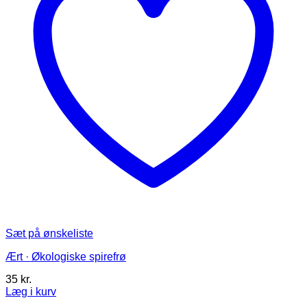
på
varesiden
Sæt på ønskeliste
Ært · Økologiske spirefrø
35
kr.
Læg i kurv
Dette