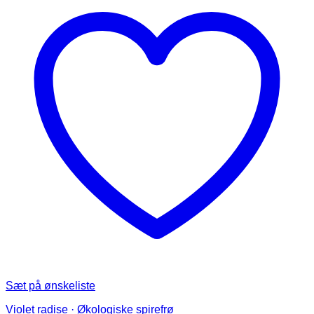
varianter.
Mulighederne
kan
vælges
på
varesiden
Sæt på ønskeliste
Violet radise · Økologiske spirefrø