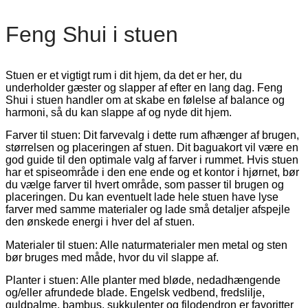
Feng Shui i stuen
Stuen er et vigtigt rum i dit hjem, da det er her, du
underholder gæster og slapper af efter en lang dag. Feng
Shui i stuen handler om at skabe en følelse af balance og
harmoni, så du kan slappe af og nyde dit hjem.
Farver til stuen: Dit farvevalg i dette rum afhænger af brugen,
størrelsen og placeringen af stuen. Dit baguakort vil være en
god guide til den optimale valg af farver i rummet. Hvis stuen
har et spiseområde i den ene ende og et kontor i hjørnet, bør
du vælge farver til hvert område, som passer til brugen og
placeringen. Du kan eventuelt lade hele stuen have lyse
farver med samme materialer og lade små detaljer afspejle
den ønskede energi i hver del af stuen.
Materialer til stuen: Alle naturmaterialer men metal og sten
bør bruges med måde, hvor du vil slappe af.
Planter i stuen: Alle planter med bløde, nedadhængende
og/eller afrundede blade. Engelsk vedbend, fredslilje,
guldpalme, bambus, sukkulenter og filodendron er favoritter