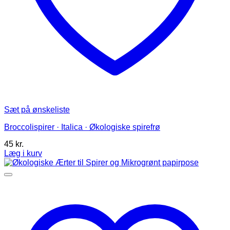
Sæt på ønskeliste
Broccolispirer · Italica · Økologiske spirefrø
45
kr.
Læg i kurv
Dette
vare
har
flere
varianter.
Mulighederne
kan
vælges