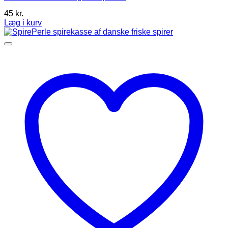
45
kr.
Læg i kurv
Dette
vare
har
flere
varianter.
Mulighederne
kan
vælges
på
varesiden