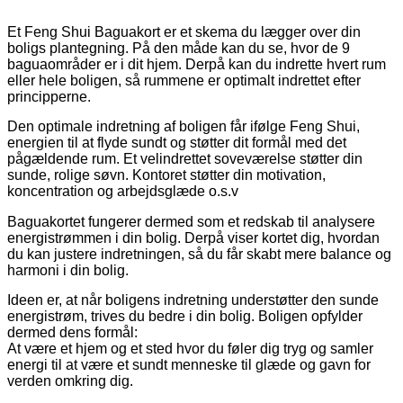
Et Feng Shui Baguakort er et skema du lægger over din
boligs plantegning. På den måde kan du se, hvor de 9
baguaområder er i dit hjem. Derpå kan du indrette hvert rum
eller hele boligen, så rummene er optimalt indrettet efter
principperne.
Den optimale indretning af boligen får ifølge Feng Shui,
energien til at flyde sundt og støtter dit formål med det
pågældende rum. Et velindrettet soveværelse støtter din
sunde, rolige søvn. Kontoret støtter din motivation,
koncentration og arbejdsglæde o.s.v
Baguakortet fungerer dermed som et redskab til analysere
energistrømmen i din bolig. Derpå viser kortet dig, hvordan
du kan justere indretningen, så du får skabt mere balance og
harmoni i din bolig.
Ideen er, at når boligens indretning understøtter den sunde
energistrøm, trives du bedre i din bolig. Boligen opfylder
dermed dens formål:
At være et hjem og et sted hvor du føler dig tryg og samler
energi til at være et sundt menneske til glæde og gavn for
verden omkring dig.