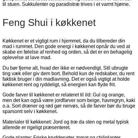
til stuen. Sukkulenter og paradistræ trives i et varmt hjørne.
Feng Shui i køkkenet
Køkkenet er et vigtigt rum i hjemmet, da du tilbereder din
mad i rummet. Den gode energi i køkkenet opnår du ved at
skabe en følelse af renhed og orden, så det er en behagelig
oplevelse at lave mad.
Du bør fjerne alt, hvad der ikke er nødvendigt. Stil ubrugte
ting væk eller giv dem bort. Behold kun de redskaber, du rent
faktisk bruger i din madlavning. Det er også vigtigt at holde
køkkenet rent og ryddeligt, så energien kan flyde frit.
Gode farver til køkkenet er relateret til ild: Gul og orange,
men det kan også være jordfarver som beige, havregryn, kaki
o.a. Sort dræner og rød gør nervøs, så de farver bør du bruge
sparsomt selv i køkkenet.
Materialer til køkkenet: Jord og træ da sten og metal typisk
allerede er rigeligt præsenteret.
Gode planter: Friske krydderurter, tomat og chiliplanter