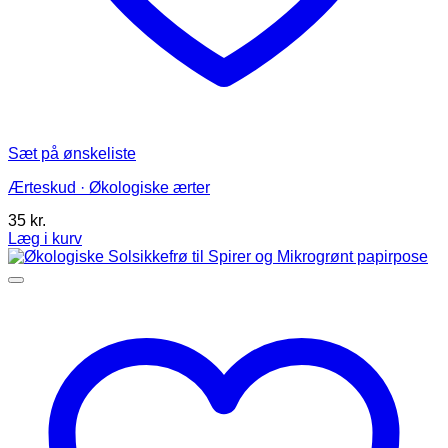
Sæt på ønskeliste
Ærteskud · Økologiske ærter
35
kr.
Læg i kurv
Dette
vare
har
flere
varianter.
Mulighederne
kan
vælges
på
varesiden