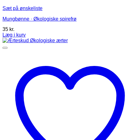
Sæt på ønskeliste
Mungbønne · Økologiske spirefrø
35
kr.
Læg i kurv
Dette
vare
har
flere
varianter.
Mulighederne
kan
vælges
på
varesiden