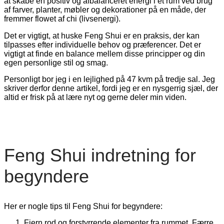
at skabe en positiv og afbalanceret energi i et rum ved brug
af farver, planter, møbler og dekorationer på en måde, der
fremmer flowet af chi (livsenergi).
Det er vigtigt, at huske Feng Shui er en praksis, der kan
tilpasses efter individuelle behov og præferencer. Det er
vigtigt at finde en balance mellem disse principper og din
egen personlige stil og smag.
Personligt bor jeg i en lejlighed på 47 kvm på tredje sal. Jeg
skriver derfor denne artikel, fordi jeg er en nysgerrig sjæl, der
altid er frisk på at lære nyt og gerne deler min viden.
Feng Shui indretning for
begyndere
Her er nogle tips til Feng Shui for begyndere:
Fjern rod og forstyrrende elementer fra rummet. Færre