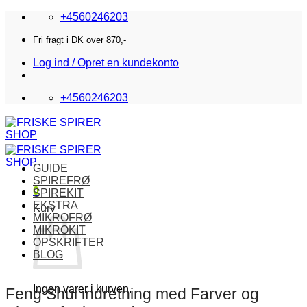
Fortsæt
+4560246203
til
indhold
Fri fragt i DK over 870,-
Log ind / Opret en kundekonto
+4560246203
GUIDE
SPIREFRØ
0
SPIREKIT
EKSTRA
Kurv
MIKROFRØ
MIKROKIT
OPSKRIFTER
BLOG
Ingen varer i kurven.
Feng Shui indretning med Farver og