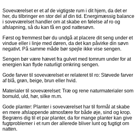
Soveværelset er et af de vigtigste rum i dit hjem, da det er
her, du tilbringer en stor del af din tid. Energimæssig balance
i soveværelset handler om at skabe en følelse af ro og
afslapning, så du kan få en god nattesøvn.
Først og fremmest bør du undgå at placere dit seng under et
vindue eller i linje med døren, da det kan påvirke din søvn
negativt. På samme måde bør spejle ikke vise sengen.
Sengen bør være hævet fra gulvet med tomrum under for at
energien kan flyde naturligt omkring sengen.
Gode farver til soveværelset er relateret til ro: Støvede farver
af blå, grøn, beige, brun eller hvid.
Materialer til soveværelset: Træ og rene naturmaterialer som
bomuld, uld, hør, silke m.m.
Gode planter: Planter i soveværelset har til formål at skabe
en mere afslappende atmosfære for både øje, sind og krop.
Begræns dig til et par planter, da for mange planter kan give
fugtproblemer i et rum der allerede bliver lunt og fugtigt om
natten.