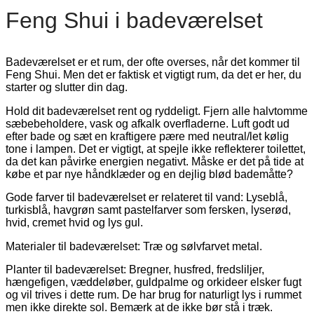
Feng Shui i badeværelset
Badeværelset er et rum, der ofte overses, når det kommer til
Feng Shui. Men det er faktisk et vigtigt rum, da det er her, du
starter og slutter din dag.
Hold dit badeværelset rent og ryddeligt. Fjern alle halvtomme
sæbebeholdere, vask og afkalk overfladerne. Luft godt ud
efter bade og sæt en kraftigere pære med neutral/let kølig
tone i lampen. Det er vigtigt, at spejle ikke reflekterer toilettet,
da det kan påvirke energien negativt. Måske er det på tide at
købe et par nye håndklæder og en dejlig blød bademåtte?
Gode farver til badeværelset er relateret til vand: Lyseblå,
turkisblå, havgrøn samt pastelfarver som fersken, lyserød,
hvid, cremet hvid og lys gul.
Materialer til badeværelset: Træ og sølvfarvet metal.
Planter til badeværelset: Bregner, husfred, fredsliljer,
hængefigen, væddeløber, guldpalme og orkideer elsker fugt
og vil trives i dette rum. De har brug for naturligt lys i rummet
men ikke direkte sol. Bemærk at de ikke bør stå i træk.