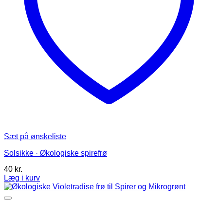
Sæt på ønskeliste
Solsikke · Økologiske spirefrø
40
kr.
Læg i kurv
Dette
vare
har
flere