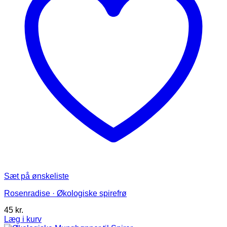
Sæt på ønskeliste
Rosenradise · Økologiske spirefrø
45
kr.
Læg i kurv