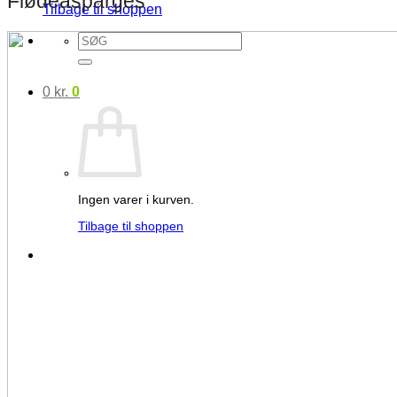
Tilbage til shoppen
Søg
efter:
0
kr.
0
Ingen varer i kurven.
Tilbage til shoppen