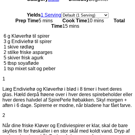
Servings
Yields
1 Serving
Prep Time
5 mins
Cook Time
10 mins
Total
Time
15 mins
6
g
Kløverfrø til spirer
3
g
Endiviefrø til spirer
1
skive rødløg
2
stilke friske asparges
5
skiver frisk agurk
5
tbsp
soyafløde
1
tsp
mixet salt og peber
1
Læg Endiviefrø og Kløverfrø i blød i 8 timer i hvert deres
glas. Hæld derpå frøene over i hver deres spirebeholder eller
hver deres halvdel af SpirePerle frøbakken. Skyl morgen +
aften i 6 dage. Spirerne er modne, når bladene har fået farve.
2
Når dine friske Kløver og Endiviespirer er klar, skal de bare
skylles fri for frøskaller i en stor skål med koldt vand. Dryp af