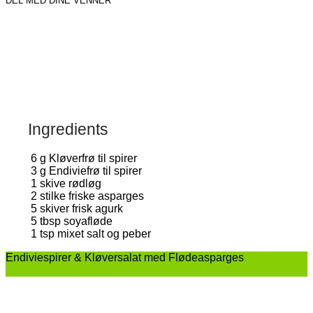
Ingredients
6
g
Kløverfrø til spirer
3
g
Endiviefrø til spirer
1
skive rødløg
2
stilke friske asparges
5
skiver frisk agurk
5
tbsp
soyafløde
1
tsp
mixet salt og peber
Endiviespirer & Kløversalat med Flødeasparges
Ingredients
Directions