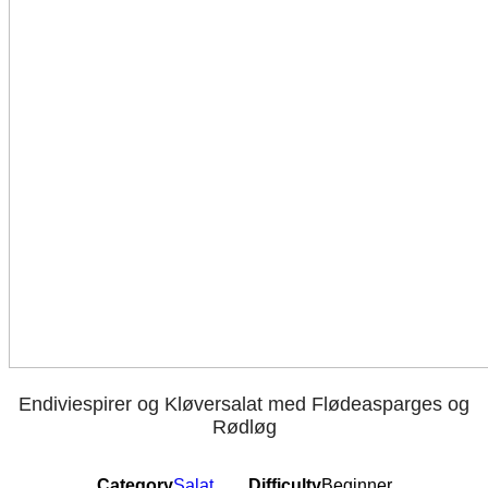
Endiviespirer og Kløversalat med Flødeasparges og
Rødløg
Category
Salat
Difficulty
Beginner