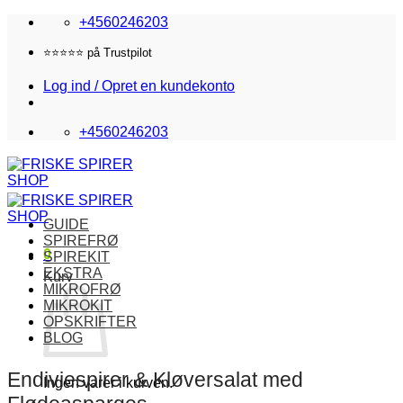
Fortsæt
+4560246203
til
indhold
Fri fragt i DK over 870,-
Log ind / Opret en kundekonto
+4560246203
GUIDE
SPIREFRØ
0
SPIREKIT
EKSTRA
Kurv
MIKROFRØ
MIKROKIT
OPSKRIFTER
BLOG
Endiviespirer & Kløversalat med
Ingen varer i kurven.
Flødeasparges