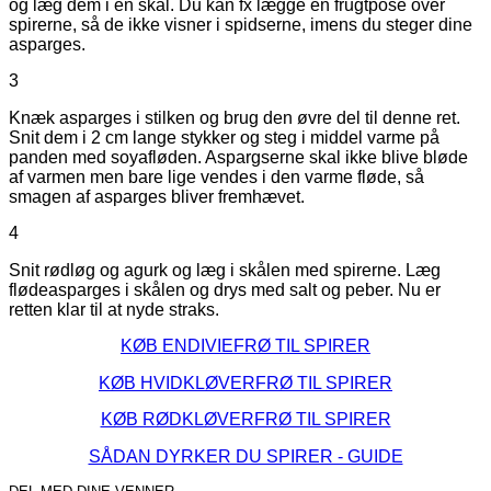
og læg dem i en skål. Du kan fx lægge en frugtpose over
spirerne, så de ikke visner i spidserne, imens du steger dine
asparges.
3
Knæk asparges i stilken og brug den øvre del til denne ret.
Snit dem i 2 cm lange stykker og steg i middel varme på
panden med soyafløden. Aspargserne skal ikke blive bløde
af varmen men bare lige vendes i den varme fløde, så
smagen af asparges bliver fremhævet.
4
Snit rødløg og agurk og læg i skålen med spirerne. Læg
flødeasparges i skålen og drys med salt og peber. Nu er
retten klar til at nyde straks.
KØB ENDIVIEFRØ TIL SPIRER
KØB HVIDKLØVERFRØ TIL SPIRER
KØB RØDKLØVERFRØ TIL SPIRER
SÅDAN DYRKER DU SPIRER - GUIDE
DEL MED DINE VENNER