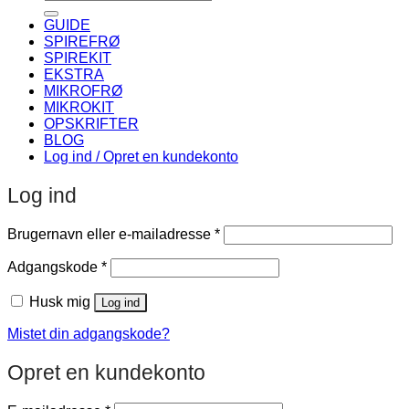
efter:
GUIDE
SPIREFRØ
SPIREKIT
EKSTRA
MIKROFRØ
MIKROKIT
OPSKRIFTER
BLOG
Log ind / Opret en kundekonto
Log ind
Påkrævet
Brugernavn eller e-mailadresse
*
Påkrævet
Adgangskode
*
Husk mig
Log ind
Mistet din adgangskode?
Opret en kundekonto
Påkrævet
E-mailadresse
*