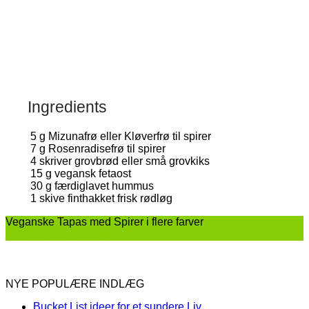
Ingredients
5
g
Mizunafrø eller Kløverfrø til spirer
7
g
Rosenradisefrø til spirer
4
skriver grovbrød eller små grovkiks
15
g
vegansk fetaost
30
g
færdiglavet hummus
1
skive finthakket frisk rødløg
Veganske Tapas med Spirer i flere farver
Ingredients
Directions
NYE POPULÆRE INDLÆG
Bucket List ideer for et sundere Liv