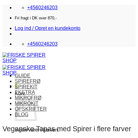
Fortsæt
+4560246203
til
indhold
Fri fragt i DK over 870,-
Log ind / Opret en kundekonto
+4560246203
GUIDE
SPIREFRØ
0
SPIREKIT
EKSTRA
Kurv
MIKROFRØ
MIKROKIT
OPSKRIFTER
BLOG
Veganske Tapas med Spirer i flere farver
Ingen varer i kurven.