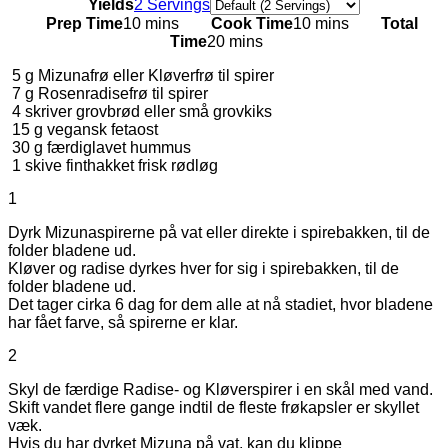
Servings
Yields
2 Servings
Prep Time
10 mins
Cook Time
10 mins
Total
Time
20 mins
5
g
Mizunafrø eller Kløverfrø til spirer
7
g
Rosenradisefrø til spirer
4
skriver grovbrød eller små grovkiks
15
g
vegansk fetaost
30
g
færdiglavet hummus
1
skive finthakket frisk rødløg
1
Dyrk Mizunaspirerne på vat eller direkte i spirebakken, til de
folder bladene ud.
Kløver og radise dyrkes hver for sig i spirebakken, til de
folder bladene ud.
Det tager cirka 6 dag for dem alle at nå stadiet, hvor bladene
har fået farve, så spirerne er klar.
2
Skyl de færdige Radise- og Kløverspirer i en skål med vand.
Skift vandet flere gange indtil de fleste frøkapsler er skyllet
væk.
Hvis du har dyrket Mizuna på vat, kan du klippe