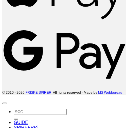
G
© 2010 - 2026
FRISKE SPIRER.
All rights reserved · Made by
MS Webbureau
Søg
efter:
GUIDE
SPIREFRØ