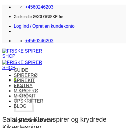
Fortsæt
+4560246203
til
indhold
Godkendte ØKOLOGISKE frø
Log ind / Opret en kundekonto
+4560246203
GUIDE
SPIREFRØ
0
SPIREKIT
EKSTRA
Kurv
MIKROFRØ
MIKROKIT
OPSKRIFTER
BLOG
Salat med Kløverspirer og krydrede
Ingen varer i kurven.
Kikærtespirer