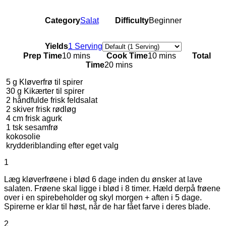
Category
Salat
Difficulty
Beginner
Servings
Yields
1 Serving
Prep Time
10 mins
Cook Time
10 mins
Total
Time
20 mins
5
g
Kløverfrø til spirer
30
g
Kikærter til spirer
2
håndfulde frisk feldsalat
2
skiver frisk rødløg
4
cm frisk agurk
1
tsk sesamfrø
kokosolie
krydderiblanding efter eget valg
1
Læg kløverfrøene i blød 6 dage inden du ønsker at lave
salaten. Frøene skal ligge i blød i 8 timer. Hæld derpå frøene
over i en spirebeholder og skyl morgen + aften i 5 dage.
Spirerne er klar til høst, når de har fået farve i deres blade.
2