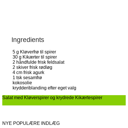
Ingredients
5
g
Kløverfrø til spirer
30
g
Kikærter til spirer
2
håndfulde frisk feldsalat
2
skiver frisk rødløg
4
cm frisk agurk
1
tsk sesamfrø
kokosolie
krydderiblanding efter eget valg
Salat med Kløverspirer og krydrede Kikærtespirer
Ingredients
Directions
NYE POPULÆRE INDLÆG