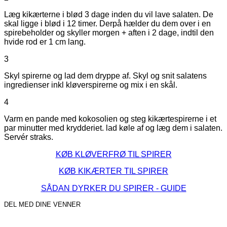
Læg kikærterne i blød 3 dage inden du vil lave salaten. De
skal ligge i blød i 12 timer. Derpå hælder du dem over i en
spirebeholder og skyller morgen + aften i 2 dage, indtil den
hvide rod er 1 cm lang.
3
Skyl spirerne og lad dem dryppe af. Skyl og snit salatens
ingredienser inkl kløverspirerne og mix i en skål.
4
Varm en pande med kokosolien og steg kikærtespirerne i et
par minutter med krydderiet. lad køle af og læg dem i salaten.
Servér straks.
KØB KLØVERFRØ TIL SPIRER
KØB KIKÆRTER TIL SPIRER
SÅDAN DYRKER DU SPIRER - GUIDE
DEL MED DINE VENNER