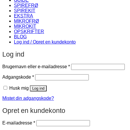
GUIDE
SPIREFRØ
SPIREKIT
EKSTRA
MIKROFRØ
MIKROKIT
OPSKRIFTER
BLOG
Log ind / Opret en kundekonto
Log ind
Påkrævet
Brugernavn eller e-mailadresse
*
Påkrævet
Adgangskode
*
Husk mig
Log ind
Mistet din adgangskode?
Opret en kundekonto
Påkrævet
E-mailadresse
*