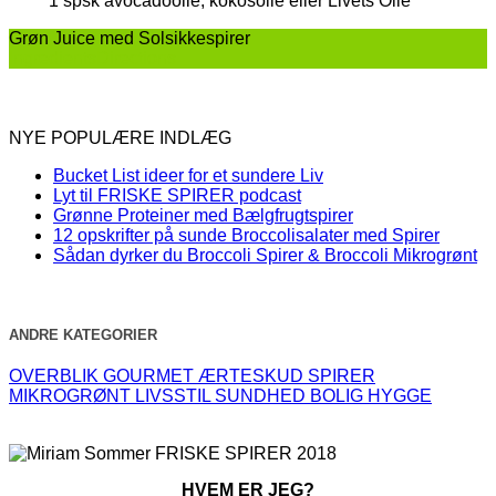
Grøn Juice med Solsikkespirer
Ingredients
Directions
NYE POPULÆRE INDLÆG
Bucket List ideer for et sundere Liv
Lyt til FRISKE SPIRER podcast
Grønne Proteiner med Bælgfrugtspirer
12 opskrifter på sunde Broccolisalater med Spirer
Sådan dyrker du Broccoli Spirer & Broccoli Mikrogrønt
ANDRE KATEGORIER
OVERBLIK
GOURMET
ÆRTESKUD
SPIRER
MIKROGRØNT
LIVSSTIL
SUNDHED
BOLIG
HYGGE
HVEM ER JEG?