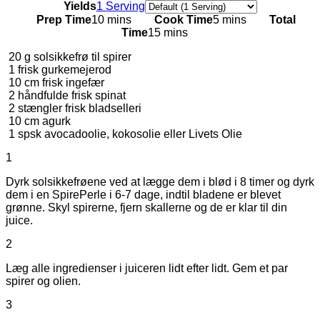
Servings
Yields
1 Serving
Prep Time
10 mins
Cook Time
5 mins
Total
Time
15 mins
20
g
solsikkefrø til spirer
1
frisk gurkemejerod
10
cm frisk ingefær
2
håndfulde frisk spinat
2
stængler frisk bladselleri
10
cm agurk
1
spsk avocadoolie, kokosolie eller Livets Olie
1
Dyrk solsikkefrøene ved at lægge dem i blød i 8 timer og dyrk
dem i en SpirePerle i 6-7 dage, indtil bladene er blevet
grønne. Skyl spirerne, fjern skallerne og de er klar til din
juice.
2
Læg alle ingredienser i juiceren lidt efter lidt. Gem et par
spirer og olien.
3