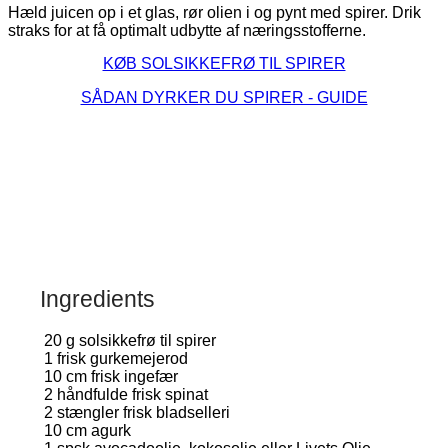
Hæld juicen op i et glas, rør olien i og pynt med spirer. Drik
straks for at få optimalt udbytte af næringsstofferne.
KØB SOLSIKKEFRØ TIL SPIRER
SÅDAN DYRKER DU SPIRER - GUIDE
Ingredients
20
g
solsikkefrø til spirer
1
frisk gurkemejerod
10
cm frisk ingefær
2
håndfulde frisk spinat
2
stængler frisk bladselleri
10
cm agurk
1
spsk avocadoolie, kokosolie eller Livets Olie