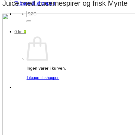
Juice med Lucernespirer og frisk Mynte
Tilbage til shoppen
Søg
efter:
0
kr.
0
Ingen varer i kurven.
Tilbage til shoppen