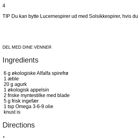
4
TIP Du kan bytte Lucernespirer ud med Solsikkespirer, hvis du
DEL MED DINE VENNER
Ingredients
6
g
økologiske Alfalfa spirefrø
1
æble
20
g
agurk
1
økologisk appelsin
2
friske myntestilke med blade
5
g
frisk ingefær
1
tsp
Omega 3-6-9 olie
knust is
Directions