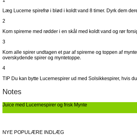
1
Læg Lucerne spirefrø i blød i koldt vand 8 timer. Dyrk dem deref
2
Kom spirerne med rødder i en skål med koldt vand og rør forsigt
3
Kom alle spirer undtagen et par af spirerne og toppen af myntes
overskydende spirer og myntetoppe.
4
TIP Du kan bytte Lucernespirer ud med Solsikkespirer, hvis du
Notes
Juice med Lucernespirer og frisk Mynte
Ingredients
Directions
NYE POPULÆRE INDLÆG