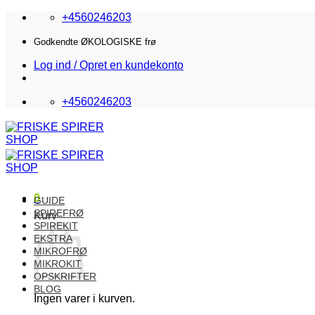
Fortsæt
+4560246203
til
indhold
Godkendte ØKOLOGISKE frø
Log ind / Opret en kundekonto
+4560246203
0
GUIDE
SPIREFRØ
Kurv
SPIREKIT
EKSTRA
MIKROFRØ
MIKROKIT
OPSKRIFTER
BLOG
Ingen varer i kurven.