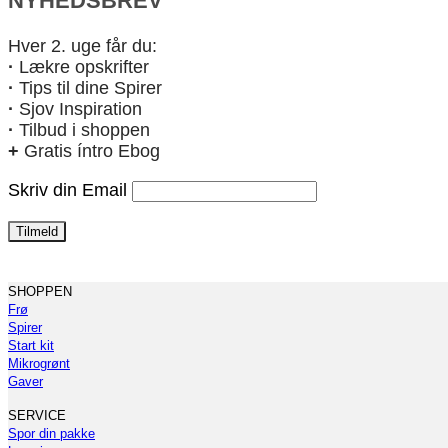
NYHEDSBREV
Hver 2. uge får du:
·
Lækre opskrifter
·
Tips til dine Spirer
·
Sjov Inspiration
·
Tilbud i shoppen
+
Gratis íntro Ebog
Skriv din Email
SHOPPEN
Frø
Spirer
Start kit
Mikrogrønt
Gaver
SERVICE
Spor din pakke