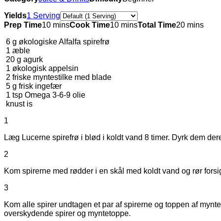
Servings
Yields
1 Serving
Prep Time
10 mins
Cook Time
10 mins
Total Time
20 mins
6
g
økologiske Alfalfa spirefrø
1
æble
20
g
agurk
1
økologisk appelsin
2
friske myntestilke med blade
5
g
frisk ingefær
1
tsp
Omega 3-6-9 olie
knust is
1
Læg Lucerne spirefrø i blød i koldt vand 8 timer. Dyrk dem deref
2
Kom spirerne med rødder i en skål med koldt vand og rør forsigt
3
Kom alle spirer undtagen et par af spirerne og toppen af myntes
overskydende spirer og myntetoppe.