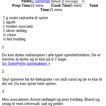
Servings
Yields
2 Servings
Prep Time
10 mins
Cook Time
5 mins
Total
Time
15 mins
7
g
violet radisefrø til spirer
1
agurk
1
moden avocado
1
skive rødløg
½
citron
½
fed hvidløg
1
Du kan dyrke radisespirer i alle typer spirebeholdere. De er
nemme at dyrke og er klar på 6-7 dage.
Se SpirePerle spirebakken >
2
Skyl spirerne frø for frøkapsler i en skål vand og de er klar til
din ret. Du kan spise hele spiren.
3
Mos avocadoen, finsnit rødløget og pres hvidløg. Bland og
smag til med citronsaft, salt og peber.