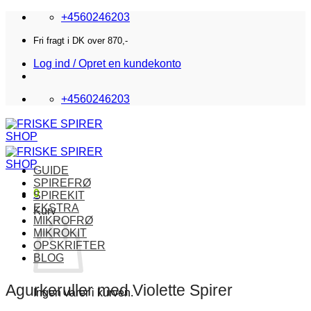
Fortsæt
+4560246203
til
indhold
Fri fragt i DK over 870,-
Log ind / Opret en kundekonto
+4560246203
GUIDE
SPIREFRØ
0
SPIREKIT
EKSTRA
Kurv
MIKROFRØ
MIKROKIT
OPSKRIFTER
BLOG
Agurkeruller med Violette Spirer
Ingen varer i kurven.