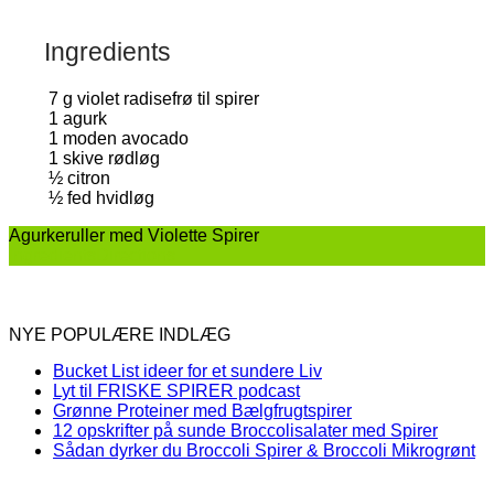
Ingredients
7
g
violet radisefrø til spirer
1
agurk
1
moden avocado
1
skive rødløg
½
citron
½
fed hvidløg
Agurkeruller med Violette Spirer
Ingredients
Directions
NYE POPULÆRE INDLÆG
Bucket List ideer for et sundere Liv
Lyt til FRISKE SPIRER podcast
Grønne Proteiner med Bælgfrugtspirer
12 opskrifter på sunde Broccolisalater med Spirer
Sådan dyrker du Broccoli Spirer & Broccoli Mikrogrønt