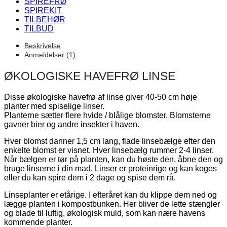
SPIREFRØ
SPIREKIT
TILBEHØR
TILBUD
Beskrivelse
Anmeldelser (1)
ØKOLOGISKE HAVEFRØ LINSE
Disse økologiske havefrø af linse giver 40-50 cm høje
planter med spiselige linser.
Planterne sætter flere hvide / blålige blomster. Blomsterne
gavner bier og andre insekter i haven.
Hver blomst danner 1,5 cm lang, flade linsebælge efter den
enkelte blomst er visnet. Hver linsebælg rummer 2-4 linser.
Når bælgen er tør på planten, kan du høste den, åbne den og
bruge linserne i din mad. Linser er proteinrige og kan koges
eller du kan spire dem i 2 dage og spise dem rå.
Linseplanter er etårige. I efteråret kan du klippe dem ned og
lægge planten i kompostbunken. Her bliver de lette stængler
og blade til luftig, økologisk muld, som kan nære havens
kommende planter.