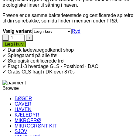
økologiske linser til såning i haven.
Frøene er de samme bakterietestede og certificerede spirefrø
til din spirebakke, som du finder i menuen under FRØ.
Vælg variant
Ryd
Økologiske
havefrø
Læg i kurv
·
✓ Dansk fødevaregodkendt shop
Linse
✓ Spiregaranti på alle frø
antal
✓ Økologisk certificerede frø
✓ Fragt 1-3 hverdage GLS · PostNord · DAO
✓ Gratis GLS fragt i DK over 870,-
Browse
BØGER
GAVER
HAVEN
KÆLEDYR
MIKROFRØ
MIKROGRØNT KIT
SJOV