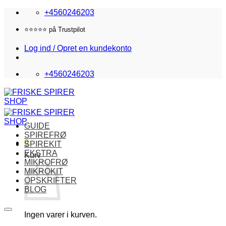
Fortsæt
+4560246203
til
indhold
⭐️⭐️⭐️⭐️⭐️ på Trustpilot
Log ind / Opret en kundekonto
+4560246203
GUIDE
SPIREFRØ
0
SPIREKIT
EKSTRA
Kurv
MIKROFRØ
MIKROKIT
OPSKRIFTER
BLOG
Ingen varer i kurven.