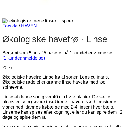
Forside
/
HAVEN
Økologiske havefrø · Linse
Bedømt som
5
ud af 5 baseret på
1
kundebedømmelse
(
1
kundeanmeldelse)
20
kr.
Økologiske havefrø Linse frø af sorten Lens culinaris.
Økologiske røde eller grønne linse havefrø med top
spireevne.
Linse af denne sort giver 40 cm høje planter. De sætter
blomster, som gavner insekterne i haven. Når blomsterne
visner ned, dannes frøbælge med 2-4 linser i hver bælg.
Linserne kan spises efter kogning, eller du kan spire dem i 2
dage og spise dem rå.
Vælg mellem grøn og rød variant. En pose rummer cirka 40