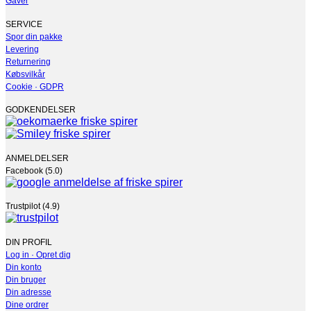
Gaver
kan
vælges
SERVICE
på
Spor din pakke
varesiden
Levering
Returnering
Købsvilkår
Cookie · GDPR
GODKENDELSER
ANMELDELSER
Facebook (5.0)
Trustpilot (4.9)
DIN PROFIL
Log in · Opret dig
Din konto
Din bruger
Din adresse
Dine ordrer