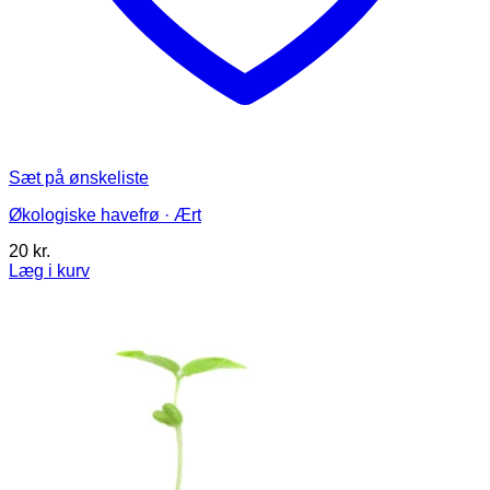
Sæt på ønskeliste
Økologiske havefrø · Ært
20
kr.
Læg i kurv