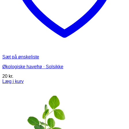
Sæt på ønskeliste
Økologiske havefrø · Solsikke
20
kr.
Læg i kurv