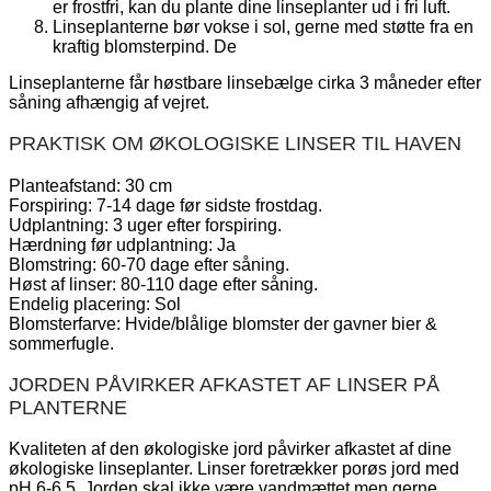
er frostfri, kan du plante dine linseplanter ud i fri luft.
Linseplanterne bør vokse i sol, gerne med støtte fra en
kraftig blomsterpind. De
Linseplanterne får høstbare linsebælge cirka 3 måneder efter
såning afhængig af vejret.
PRAKTISK OM ØKOLOGISKE LINSER TIL HAVEN
Planteafstand: 30 cm
Forspiring: 7-14 dage før sidste frostdag.
Udplantning: 3 uger efter forspiring.
Hærdning før udplantning: Ja
Blomstring: 60-70 dage efter såning.
Høst af linser: 80-110 dage efter såning.
Endelig placering: Sol
Blomsterfarve: Hvide/blålige blomster der gavner bier &
sommerfugle.
JORDEN PÅVIRKER AFKASTET AF LINSER PÅ
PLANTERNE
Kvaliteten af den økologiske jord påvirker afkastet af dine
økologiske linseplanter. Linser foretrækker porøs jord med
pH 6-6,5. Jorden skal ikke være vandmættet men gerne