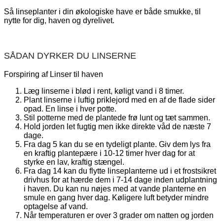
Så linseplanter i din økologiske have er både smukke, til
nytte for dig, haven og dyrelivet.
SÅDAN DYRKER DU LINSERNE
Forspiring af Linser til haven
Læg linserne i blød i rent, køligt vand i 8 timer.
Plant linserne i luftig priklejord med en af de flade sider
opad. En linse i hver potte.
Stil potterne med de plantede frø lunt og tæt sammen.
Hold jorden let fugtig men ikke direkte våd de næste 7
dage.
Fra dag 5 kan du se en tydeligt plante. Giv dem lys fra
en kraftig plantepære i 10-12 timer hver dag for at
styrke en lav, kraftig stængel.
Fra dag 14 kan du flytte linseplanterne ud i et frostsikret
drivhus for at hærde dem i 7-14 dage inden udplantning
i haven. Du kan nu nøjes med at vande planterne en
smule en gang hver dag. Køligere luft betyder mindre
optagelse af vand.
Når temperaturen er over 3 grader om natten og jorden