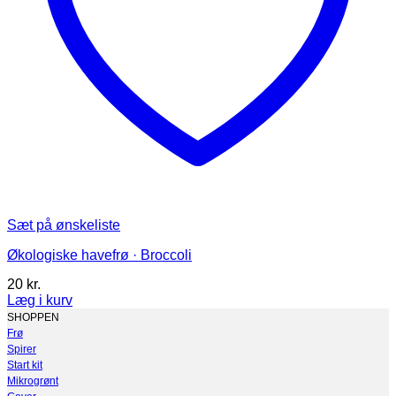
Sæt på ønskeliste
Økologiske havefrø · Broccoli
20
kr.
Læg i kurv
Dette
SHOPPEN
vare
Frø
har
Spirer
flere
Start kit
varianter.
Mikrogrønt
Mulighederne