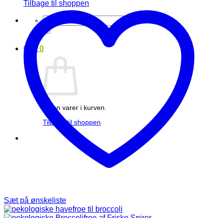
Tilbage til shoppen
Søg
efter:
0
kr.
0
Ingen varer i kurven.
Tilbage til shoppen
Sæt på ønskeliste