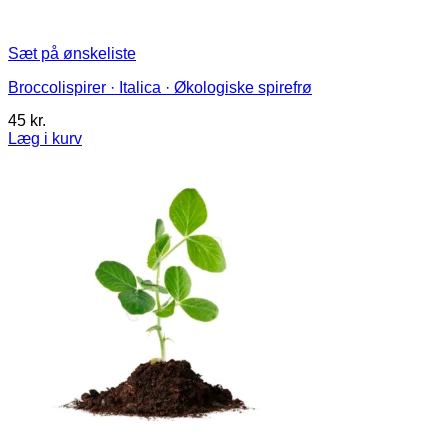
Sæt på ønskeliste
Broccolispirer · Italica · Økologiske spirefrø
45
kr.
Læg i kurv
Dette
vare
har
flere
varianter.
Mulighederne
kan
vælges
på
varesiden