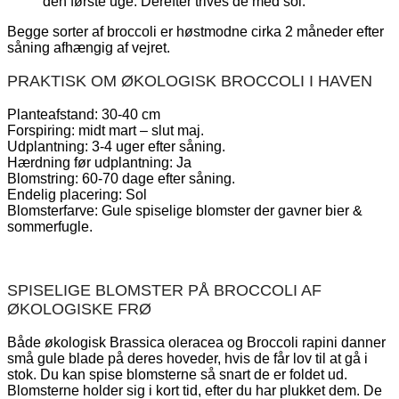
den første uge. Derefter trives de med sol.
Begge sorter af broccoli er høstmodne cirka 2 måneder efter
såning afhængig af vejret.
PRAKTISK OM ØKOLOGISK BROCCOLI I HAVEN
Planteafstand: 30-40 cm
Forspiring: midt mart – slut maj.
Udplantning: 3-4 uger efter såning.
Hærdning før udplantning: Ja
Blomstring: 60-70 dage efter såning.
Endelig placering: Sol
Blomsterfarve: Gule spiselige blomster der gavner bier &
sommerfugle.
SPISELIGE BLOMSTER PÅ BROCCOLI AF
ØKOLOGISKE FRØ
Både økologisk Brassica oleracea og Broccoli rapini danner
små gule blade på deres hoveder, hvis de får lov til at gå i
stok. Du kan spise blomsterne så snart de er foldet ud.
Blomsterne holder sig i kort tid, efter du har plukket dem. De