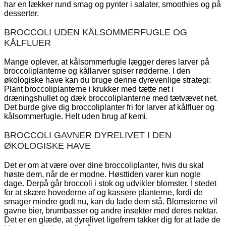
har en lækker rund smag og pynter i salater, smoothies og på
desserter.
BROCCOLI UDEN KÅLSOMMERFUGLE OG
KÅLFLUER
Mange oplever, at kålsommerfugle lægger deres larver på
broccoliplanterne og kållarver spiser rødderne. I den
økologiske have kan du bruge denne dyrevenlige strategi:
Plant broccoliplanterne i krukker med tætte net i
dræningshullet og dæk broccoliplanterne med tætvævet net.
Det burde give dig broccoliplanter fri for larver af kålfluer og
kålsommerfugle. Helt uden brug af kemi.
BROCCOLI GAVNER DYRELIVET I DEN
ØKOLOGISKE HAVE
Det er om at være over dine broccoliplanter, hvis du skal
høste dem, når de er modne. Høsttiden varer kun nogle
dage. Derpå går broccoli i stok og udvikler blomster. I stedet
for at skære hovederne af og kassere planterne, fordi de
smager mindre godt nu, kan du lade dem stå. Blomsterne vil
gavne bier, brumbasser og andre insekter med deres nektar.
Det er en glæde, at dyrelivet ligefrem takker dig for at lade de