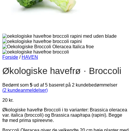
Forside
/
HAVEN
Økologiske havefrø · Broccoli
Bedømt som
5
ud af 5 baseret på
2
kundebedømmelser
(
2
kundeanmeldelser)
20
kr.
Økologiske havefrø Broccoli i to varianter: Brassica oleracea
var. italica (broccoli) og Brassica raap/rapa (rapini). Begge
frø med prima spireevne.
Broccoli Oleracea giver de velkendte 20 cm høje planter med