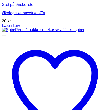
Sæt på ønskeliste
Økologiske havefrø · Ært
20
kr.
Læg i kurv