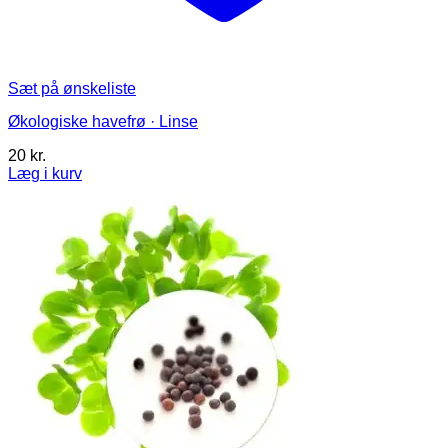
Sæt på ønskeliste
Økologiske havefrø · Linse
20
kr.
Læg i kurv
Dette
vare
har
flere
varianter.
Mulighederne
kan
vælges
på
varesiden