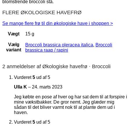
blomstrende broccoli stå.
FLERE ØKOLOGISKE HAVEFRØ
Se mange flere frø til din økologiske have i shoppen >
Vægt
15 g
Vælg
Broccoli brassica oleracea italica
,
Broccoli
variant
brassica raap / rapini
2 anmeldelser af
Økologiske havefrø · Broccoli
Vurderet
5
ud af 5
Ulla K
–
24. marts 2023
Jeg købte en pose af hver og har sat dem til at forspire i
mine vækstbakker. De gror nemt. Jeg glæder mig
sådan til det bliver varmt nok til at plante dem ud i
haven.
Vurderet
5
ud af 5