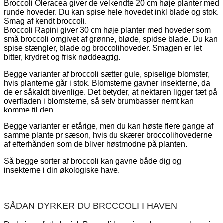
Broccoli Oleracea giver de velkendte 20 cm høje planter med
runde hoveder. Du kan spise hele hovedet inkl blade og stok.
Smag af kendt broccoli.
Broccoli Rapini giver 30 cm høje planter med hoveder som
små broccoli omgivet af grønne, bløde, spidse blade. Du kan
spise stængler, blade og broccolihoveder. Smagen er let
bitter, krydret og frisk nøddeagtig.
Begge varianter af broccoli sætter gule, spiselige blomster,
hvis planterne går i stok. Blomsterne gavner insekterne, da
de er såkaldt bivenlige. Det betyder, at nektaren ligger tæt på
overfladen i blomsterne, så selv brumbasser nemt kan
komme til den.
Begge varianter er etårige, men du kan høste flere gange af
samme plante pr sæson, hvis du skærer broccolihovederne
af efterhånden som de bliver høstmodne på planten.
Så begge sorter af broccoli kan gavne både dig og
insekterne i din økologiske have.
SÅDAN DYRKER DU BROCCOLI I HAVEN