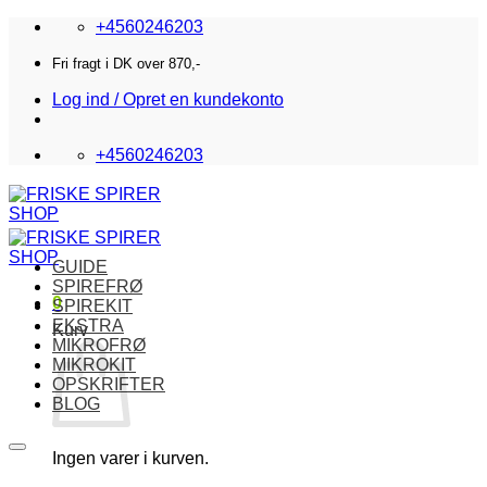
Fortsæt
+4560246203
til
indhold
Fri fragt i DK over 870,-
Log ind / Opret en kundekonto
+4560246203
GUIDE
SPIREFRØ
0
SPIREKIT
EKSTRA
Kurv
MIKROFRØ
MIKROKIT
OPSKRIFTER
BLOG
Ingen varer i kurven.