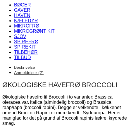
BØGER
GAVER
HAVEN
KÆLEDYR
MIKROFRØ
MIKROGRØNT KIT
SJOV
SPIREFRØ
SPIREKIT
TILBEHØR
TILBUD
Beskrivelse
Anmeldelser (2)
ØKOLOGISKE HAVEFRØ BROCCOLI
Økologiske havefrø til Broccoli i to varianter: Brassica
oleracea var. italica (almindelig broccoli) og Brassica
raap/rapa (broccoli rapini). Begge er velkendte i køkkenet
omend Broccoli Rapini er mere kendt i Sydeuropa. Her er
man glad for det på grund af Broccoli rapinis lækre, krydrede
smag.