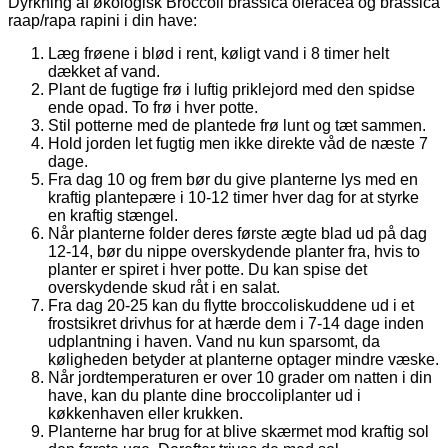
Dyrkning af økologisk Broccoli brassica oleracea og brassica
raap/rapa rapini i din have:
Læg frøene i blød i rent, køligt vand i 8 timer helt
dækket af vand.
Plant de fugtige frø i luftig priklejord med den spidse
ende opad. To frø i hver potte.
Stil potterne med de plantede frø lunt og tæt sammen.
Hold jorden let fugtig men ikke direkte våd de næste 7
dage.
Fra dag 10 og frem bør du give planterne lys med en
kraftig plantepære i 10-12 timer hver dag for at styrke
en kraftig stængel.
Når planterne folder deres første ægte blad ud på dag
12-14, bør du nippe overskydende planter fra, hvis to
planter er spiret i hver potte. Du kan spise det
overskydende skud råt i en salat.
Fra dag 20-25 kan du flytte broccoliskuddene ud i et
frostsikret drivhus for at hærde dem i 7-14 dage inden
udplantning i haven. Vand nu kun sparsomt, da
køligheden betyder at planterne optager mindre væske.
Når jordtemperaturen er over 10 grader om natten i din
have, kan du plante dine broccoliplanter ud i
køkkenhaven eller krukken.
Planterne har brug for at blive skærmet mod kraftig sol