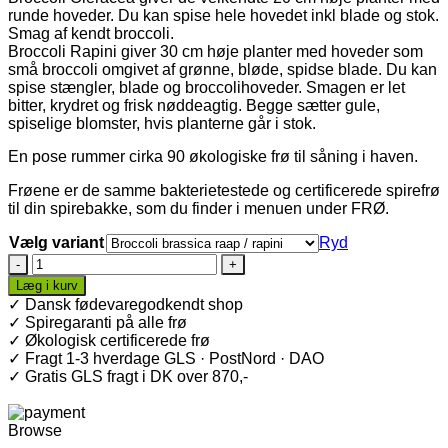
runde hoveder. Du kan spise hele hovedet inkl blade og stok.
Smag af kendt broccoli.
Broccoli Rapini giver 30 cm høje planter med hoveder som
små broccoli omgivet af grønne, bløde, spidse blade. Du kan
spise stængler, blade og broccolihoveder. Smagen er let
bitter, krydret og frisk nøddeagtig. Begge sætter gule,
spiselige blomster, hvis planterne går i stok.
En pose rummer cirka 90 økologiske frø til såning i haven.
Frøene er de samme bakterietestede og certificerede spirefrø
til din spirebakke, som du finder i menuen under FRØ.
Vælg variant
Ryd
Økologiske
havefrø
Læg i kurv
·
✓ Dansk fødevaregodkendt shop
Broccoli
✓ Spiregaranti på alle frø
antal
✓ Økologisk certificerede frø
✓ Fragt 1-3 hverdage GLS · PostNord · DAO
✓ Gratis GLS fragt i DK over 870,-
Browse