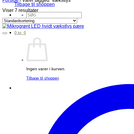
Forside
/
Varer tagged “vækstlys”
Tilbage til shoppen
Viser 7 resultater
Søg
efter:
0
kr.
0
Ingen varer i kurven.
Tilbage til shoppen