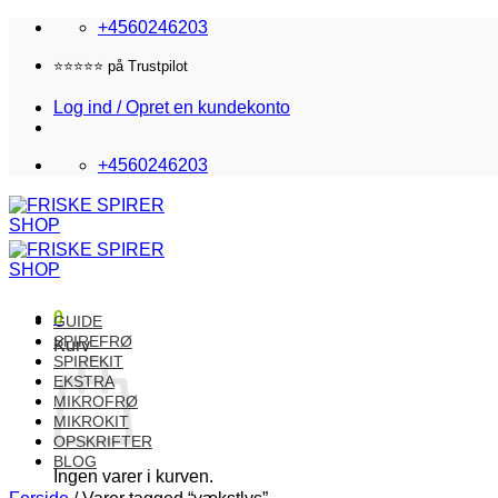
Fortsæt
+4560246203
til
indhold
⭐️⭐️⭐️⭐️⭐️ på Trustpilot
Log ind / Opret en kundekonto
+4560246203
0
GUIDE
SPIREFRØ
Kurv
SPIREKIT
EKSTRA
MIKROFRØ
MIKROKIT
OPSKRIFTER
BLOG
Ingen varer i kurven.