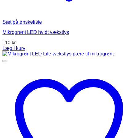
Sæt på ønskeliste
Mikrogrønt LED hvidt vækstlys
110
kr.
Læg i kurv