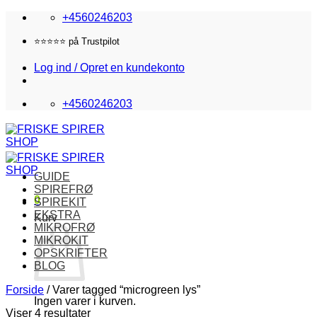
Fortsæt
+4560246203
til
indhold
Fri fragt i DK over 870,-
Log ind / Opret en kundekonto
+4560246203
GUIDE
SPIREFRØ
0
SPIREKIT
EKSTRA
Kurv
MIKROFRØ
MIKROKIT
OPSKRIFTER
BLOG
Forside
/
Varer tagged “microgreen lys”
Ingen varer i kurven.
Viser 4 resultater