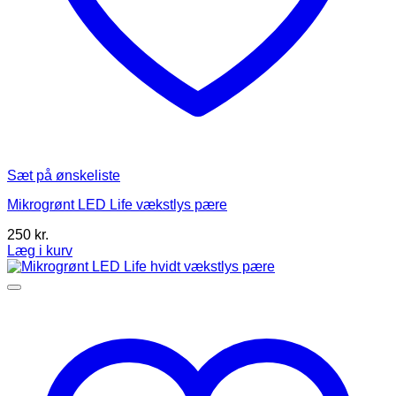
Sæt på ønskeliste
Mikrogrønt LED Life vækstlys pære
250
kr.
Læg i kurv