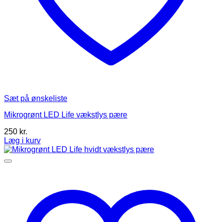
Sæt på ønskeliste
Mikrogrønt LED Life vækstlys pære
250
kr.
Læg i kurv