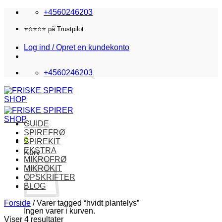
Fortsæt
+4560246203
til
indhold
⭐️⭐️⭐️⭐️⭐️ på Trustpilot
Log ind / Opret en kundekonto
+4560246203
GUIDE
SPIREFRØ
0
SPIREKIT
EKSTRA
Kurv
MIKROFRØ
MIKROKIT
OPSKRIFTER
BLOG
Forside
/
Varer tagged “hvidt plantelys”
Ingen varer i kurven.
Viser 4 resultater