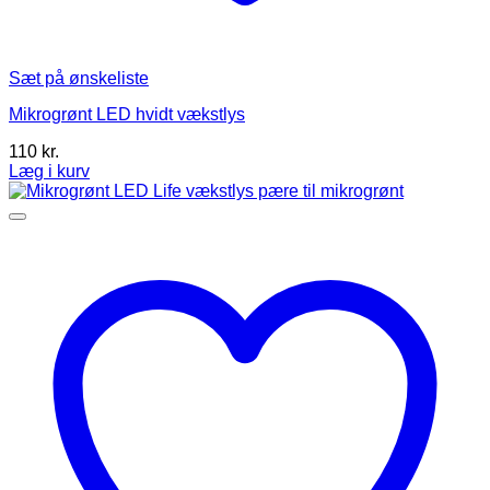
Sæt på ønskeliste
Mikrogrønt LED hvidt vækstlys
110
kr.
Læg i kurv