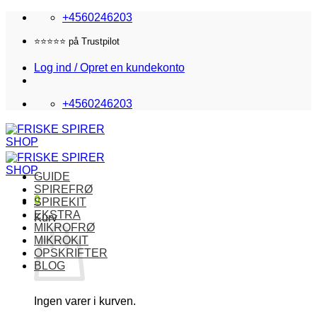
Fortsæt
+4560246203
til
indhold
Fri fragt i DK over 870,-
Log ind / Opret en kundekonto
+4560246203
GUIDE
SPIREFRØ
0
SPIREKIT
EKSTRA
Kurv
MIKROFRØ
MIKROKIT
OPSKRIFTER
BLOG
Ingen varer i kurven.