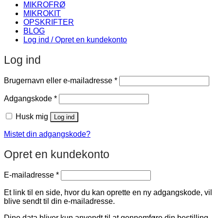
MIKROFRØ
MIKROKIT
OPSKRIFTER
BLOG
Log ind / Opret en kundekonto
Log ind
Påkrævet
Brugernavn eller e-mailadresse
*
Påkrævet
Adgangskode
*
Husk mig
Log ind
Mistet din adgangskode?
Opret en kundekonto
Påkrævet
E-mailadresse
*
Et link til en side, hvor du kan oprette en ny adgangskode, vil
blive sendt til din e-mailadresse.
Dine data bliver kun anvendt til at gennemføre din bestilling