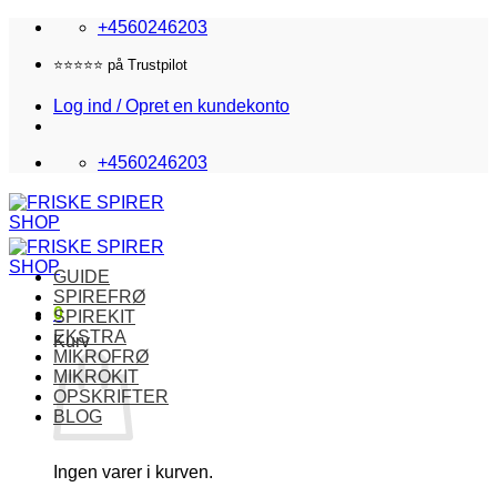
Fortsæt
+4560246203
til
indhold
⭐️⭐️⭐️⭐️⭐️ på Trustpilot
Log ind / Opret en kundekonto
+4560246203
GUIDE
SPIREFRØ
0
SPIREKIT
EKSTRA
Kurv
MIKROFRØ
MIKROKIT
OPSKRIFTER
BLOG
Ingen varer i kurven.