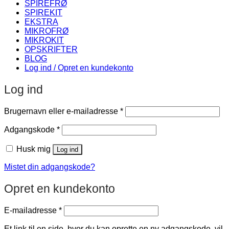
SPIREFRØ
SPIREKIT
EKSTRA
MIKROFRØ
MIKROKIT
OPSKRIFTER
BLOG
Log ind / Opret en kundekonto
Log ind
Påkrævet
Brugernavn eller e-mailadresse
*
Påkrævet
Adgangskode
*
Husk mig
Log ind
Mistet din adgangskode?
Opret en kundekonto
Påkrævet
E-mailadresse
*
Et link til en side, hvor du kan oprette en ny adgangskode, vil