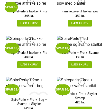
SPAR 5,-
SpirePerle 2 bakker + Frø
Familiegave til fælles sjov
345
kr.
350
kr.
LÆG I KURV
LÆG I KURV
Dette
vare
Sæt på ønskeliste
Sæt på ønskeliste
har
flere
SPAR 10,-
SPAR 10,-
varianter.
SpirePerle 3 bakker + Frø
SpirePerle + Frø + Svamp
Mulighederne
440
kr.
330
kr.
kan
vælges
LÆG I KURV
LÆG I KURV
på
Dette
Dette
varesiden
vare
vare
Sæt på ønskeliste
Sæt på ønskeliste
har
har
flere
flere
SPAR 23,-
SPAR 10,-
varianter.
varianter.
SpirePerle + Frø + Skyller +
Mulighederne
Mulighederne
Svamp
SpirePerle + Frø + Bog +
kan
kan
420
kr.
Svamp + Skyller
vælges
vælges
620
kr.