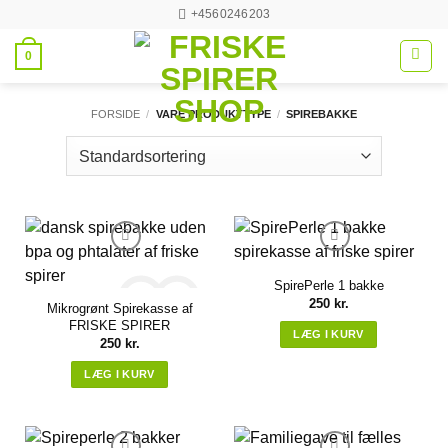
Fortsæt
+4560246203
til
0
indhold
FORSIDE
/
VARE PRODUKTTYPE
/
SPIREBAKKE
SpirePerle 1 bakke
250
kr.
Mikrogrønt Spirekasse af
FRISKE SPIRER
LÆG I KURV
250
kr.
LÆG I KURV
Sæt på ønskeliste
Sæt på ønskeliste