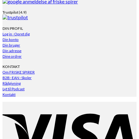
Trustpilot (4.9)
DIN PROFIL
Log in · Opret dig
Din konto
Din bruger
Din adresse
Dine ordrer
KONTAKT
Om FRISKE SPIRER
B2B · EAN · Skoler
Rådgivning
Lyt til Podcast
Kontakt
V