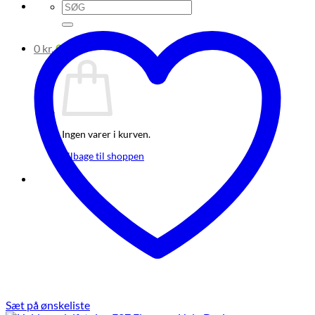
Søg
efter:
0
kr.
0
Ingen varer i kurven.
Tilbage til shoppen
Sæt på ønskeliste