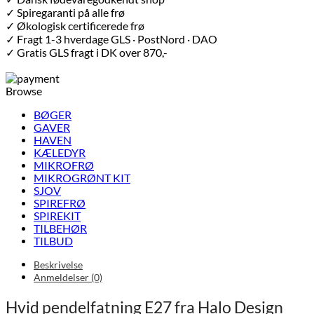
✓ Spiregaranti på alle frø
✓ Økologisk certificerede frø
✓ Fragt 1-3 hverdage GLS · PostNord · DAO
✓ Gratis GLS fragt i DK over 870,-
Browse
BØGER
GAVER
HAVEN
KÆLEDYR
MIKROFRØ
MIKROGRØNT KIT
SJOV
SPIREFRØ
SPIREKIT
TILBEHØR
TILBUD
Beskrivelse
Anmeldelser (0)
Hvid pendelfatning E27 fra Halo Design