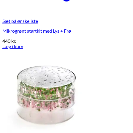
Sæt på ønskeliste
Mikrogrønt startkit med Lys + Frø
440
kr.
Læg i kurv
Dette
vare
har
flere
varianter.
Mulighederne
kan
vælges
på
varesiden