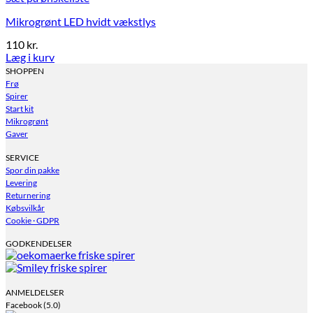
Mikrogrønt LED hvidt vækstlys
110
kr.
Læg i kurv
SHOPPEN
Frø
Spirer
Start kit
Mikrogrønt
Gaver
SERVICE
Spor din pakke
Levering
Returnering
Købsvilkår
Cookie · GDPR
GODKENDELSER
ANMELDELSER
Facebook (5.0)