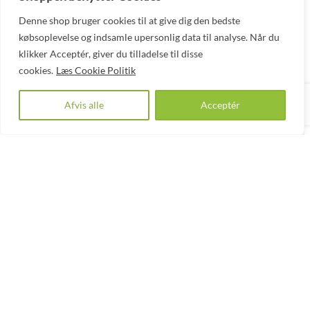
Denne shop bruger cookies til at give dig den bedste
købsoplevelse og indsamle upersonlig data til analyse. Når du
klikker Acceptér, giver du tilladelse til disse
A
cookies.
Læs Cookie Politik
P
Afvis alle
Acceptér
G
P