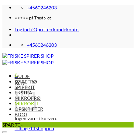
Fortsæt
+4560246203
til
indhold
⭐️⭐️⭐️⭐️⭐️ på Trustpilot
Log ind / Opret en kundekonto
+4560246203
0
GUIDE
SPIREFRØ
Kurv
SPIREKIT
EKSTRA
MIKROFRØ
MIKROKIT
OPSKRIFTER
BLOG
Ingen varer i kurven.
SPAR 70,-
Tilbage til shoppen