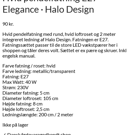
Elegance · Halo Design
90
kr.
Hvid pendelfatning med rund, hvid loftroset og 2 meter
integreret ledning af Halo Design. Fatningen er E27.
Fatningssættet passer til de store LED vækstpærer her i
shoppen og tåler deres volt. Sættet er ex pære og skruer. Inkl
engelsk manual.
Farve fatning / roset: hvid
Farve ledning: metallic/transparent
Fatning: E27
Max Watt: 40 W
Strøm: 230V
Diameter fatning: 5 cm
Diameter loftroset: 105 cm
Højde fatning: 8 cm
Højde loftroset: 2,5 cm
Ledningslængde: 200 cm / 2 meter
Ikke på lager
✓ Dansk fødevaregodkendt shop