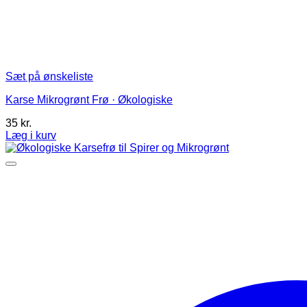
Sæt på ønskeliste
Karse Mikrogrønt Frø · Økologiske
35
kr.
Læg i kurv
Dette
vare
har
flere
varianter.
Mulighederne
kan
vælges
på
varesiden