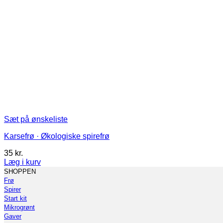
Sæt på ønskeliste
Karsefrø · Økologiske spirefrø
35
kr.
Læg i kurv
Dette
SHOPPEN
vare
Frø
har
Spirer
flere
Start kit
varianter.
Mikrogrønt
Mulighederne
Gaver
kan