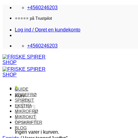
Fortsæt
+4560246203
til
indhold
Fri fragt i DK over 870,-
Log ind / Opret en kundekonto
+4560246203
0
GUIDE
SPIREFRØ
Kurv
SPIREKIT
EKSTRA
MIKROFRØ
MIKROKIT
OPSKRIFTER
BLOG
Ingen varer i kurven.
Forside
/
Varer tagged “vatfrø”