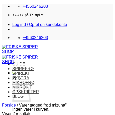
Fortsæt
+4560246203
til
indhold
Fri fragt i DK over 870,-
Log ind / Opret en kundekonto
+4560246203
GUIDE
SPIREFRØ
0
SPIREKIT
EKSTRA
Kurv
MIKROFRØ
MIKROKIT
OPSKRIFTER
BLOG
Forside
/
Varer tagged “rød mizuna”
Ingen varer i kurven.
Viser 2 resultater