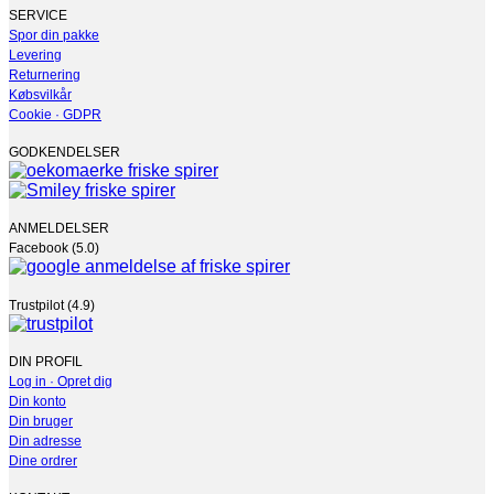
vælges
SERVICE
på
Spor din pakke
varesiden
Levering
Returnering
Købsvilkår
Cookie · GDPR
GODKENDELSER
ANMELDELSER
Facebook (5.0)
Trustpilot (4.9)
DIN PROFIL
Log in · Opret dig
Din konto
Din bruger
Din adresse
Dine ordrer
KONTAKT