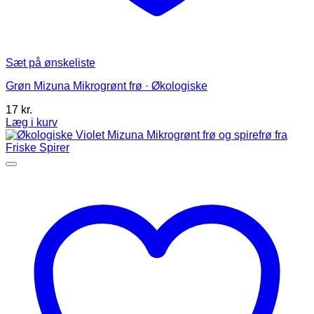
Sæt på ønskeliste
Grøn Mizuna Mikrogrønt frø · Økologiske
17
kr.
Læg i kurv
Dette
vare
har
flere
varianter.
Mulighederne
kan
vælges
på
varesiden