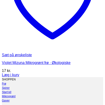
Sæt på ønskeliste
Violet Mizuna Mikrogrønt frø · Økologiske
17
kr.
Læg i kurv
Dette
SHOPPEN
vare
Frø
har
Spirer
flere
Start kit
varianter.
Mikrogrønt
Mulighederne
Gaver
kan