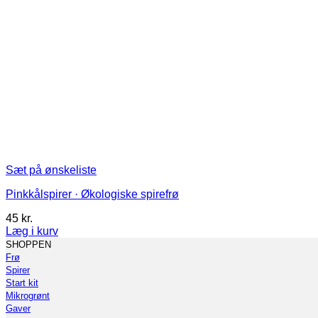
Sæt på ønskeliste
Pinkkålspirer · Økologiske spirefrø
45
kr.
Læg i kurv
Dette
SHOPPEN
vare
Frø
har
Spirer
flere
Start kit
varianter.
Mikrogrønt
Mulighederne
Gaver