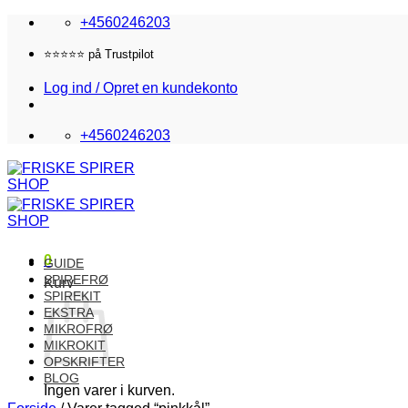
Fortsæt
+4560246203
til
indhold
⭐️⭐️⭐️⭐️⭐️ på Trustpilot
Log ind / Opret en kundekonto
+4560246203
0
GUIDE
SPIREFRØ
Kurv
SPIREKIT
EKSTRA
MIKROFRØ
MIKROKIT
OPSKRIFTER
BLOG
Ingen varer i kurven.