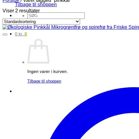
Forside
/
Varer tagged “pinkkål”
Tilbage til shoppen
Viser 2 resultater
Søg
efter:
0
kr.
0
Ingen varer i kurven.
Tilbage til shoppen