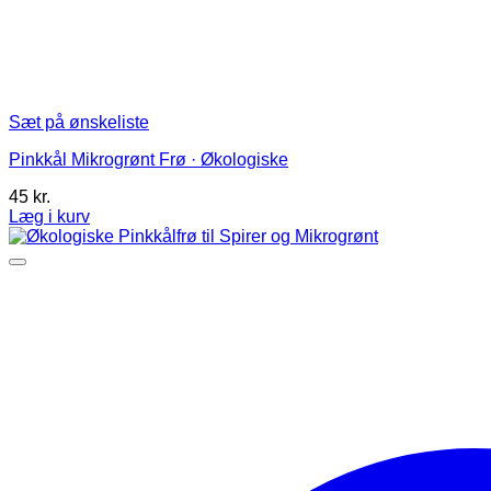
Sæt på ønskeliste
Pinkkål Mikrogrønt Frø · Økologiske
45
kr.
Læg i kurv
Dette
vare
har
flere
varianter.
Mulighederne
kan
vælges
på
varesiden