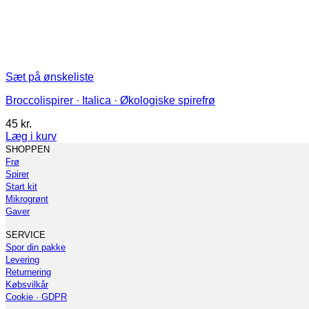
Sæt på ønskeliste
Broccolispirer · Italica · Økologiske spirefrø
45
kr.
Læg i kurv
Dette
SHOPPEN
vare
Frø
har
Spirer
flere
Start kit
varianter.
Mikrogrønt
Mulighederne
Gaver
kan
vælges
SERVICE
på
Spor din pakke
varesiden
Levering
Returnering
Købsvilkår
Cookie · GDPR