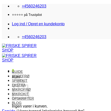
Fortsæt
+4560246203
til
indhold
Fri fragt i DK over 870,-
Log ind / Opret en kundekonto
+4560246203
0
GUIDE
SPIREFRØ
Kurv
SPIREKIT
EKSTRA
MIKROFRØ
MIKROKIT
OPSKRIFTER
BLOG
Ingen varer i kurven.
Forside
/
Varer tagged “økologiske broccoli frø”