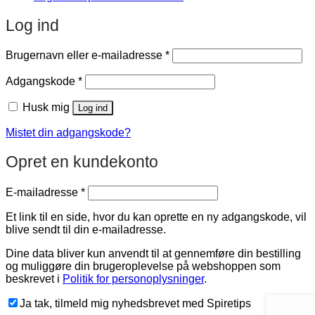
Log ind
Påkrævet
Brugernavn eller e-mailadresse
*
Påkrævet
Adgangskode
*
Husk mig
Log ind
Mistet din adgangskode?
Opret en kundekonto
Påkrævet
E-mailadresse
*
Et link til en side, hvor du kan oprette en ny adgangskode, vil
blive sendt til din e-mailadresse.
Dine data bliver kun anvendt til at gennemføre din bestilling
og muliggøre din brugeroplevelse på webshoppen som
beskrevet i
Politik for personoplysninger
.
Ja tak, tilmeld mig nyhedsbrevet med Spiretips