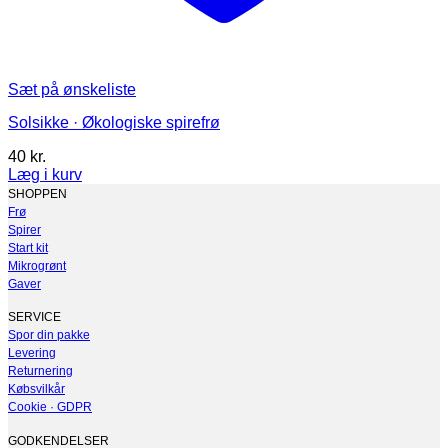
Sæt på ønskeliste
Solsikke · Økologiske spirefrø
40
kr.
Læg i kurv
Dette
SHOPPEN
vare
Frø
har
Spirer
flere
Start kit
varianter.
Mikrogrønt
Mulighederne
Gaver
kan
vælges
SERVICE
på
Spor din pakke
varesiden
Levering
Returnering
Købsvilkår
Cookie · GDPR
GODKENDELSER