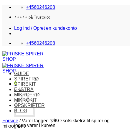
Fortsæt
+4560246203
til
indhold
⭐️⭐️⭐️⭐️⭐️ på Trustpilot
Log ind / Opret en kundekonto
+4560246203
GUIDE
SPIREFRØ
0
SPIREKIT
EKSTRA
Kurv
MIKROFRØ
MIKROKIT
OPSKRIFTER
BLOG
Forside
/
Varer tagged “ØKO solsikkefrø til spirer og
Ingen varer i kurven.
mikrogrønt”