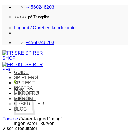
Fortsæt
+4560246203
til
indhold
⭐️⭐️⭐️⭐️⭐️ på Trustpilot
Log ind / Opret en kundekonto
+4560246203
GUIDE
SPIREFRØ
0
SPIREKIT
EKSTRA
Kurv
MIKROFRØ
MIKROKIT
OPSKRIFTER
BLOG
Forside
/
Varer tagged “ming”
Ingen varer i kurven.
Viser 2 resultater