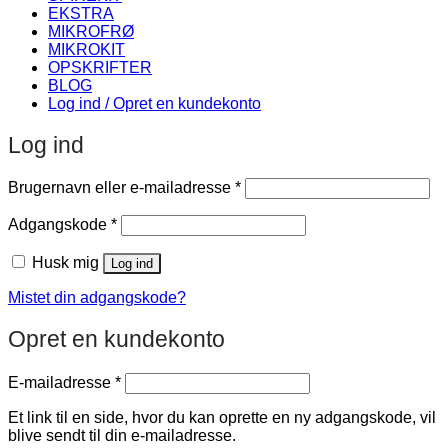
EKSTRA
MIKROFRØ
MIKROKIT
OPSKRIFTER
BLOG
Log ind / Opret en kundekonto
Log ind
Påkrævet
Brugernavn eller e-mailadresse
*
Påkrævet
Adgangskode
*
Husk mig
Log ind
Mistet din adgangskode?
Opret en kundekonto
Påkrævet
E-mailadresse
*
Et link til en side, hvor du kan oprette en ny adgangskode, vil
blive sendt til din e-mailadresse.