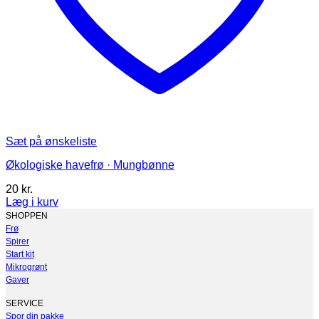
Sæt på ønskeliste
Økologiske havefrø · Mungbønne
20
kr.
Læg i kurv
SHOPPEN
Frø
Spirer
Start kit
Mikrogrønt
Gaver
SERVICE
Spor din pakke