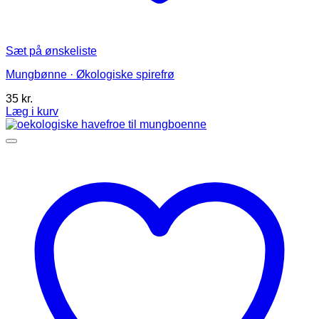
Sæt på ønskeliste
Mungbønne · Økologiske spirefrø
35
kr.
Læg i kurv
Dette
vare
har
flere
varianter.
Mulighederne
kan
vælges
på
varesiden