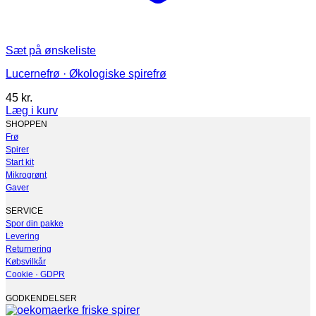
Sæt på ønskeliste
Lucernefrø · Økologiske spirefrø
45
kr.
Læg i kurv
Dette
SHOPPEN
vare
Frø
har
Spirer
flere
Start kit
varianter.
Mikrogrønt
Mulighederne
Gaver
kan
vælges
SERVICE
på
Spor din pakke
varesiden
Levering
Returnering
Købsvilkår
Cookie · GDPR
GODKENDELSER