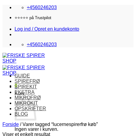
Fortsæt
+4560246203
til
indhold
⭐️⭐️⭐️⭐️⭐️ på Trustpilot
Log ind / Opret en kundekonto
+4560246203
GUIDE
SPIREFRØ
0
SPIREKIT
EKSTRA
Kurv
MIKROFRØ
MIKROKIT
OPSKRIFTER
BLOG
Forside
/
Varer tagged “lucernespirerfrø køb”
Ingen varer i kurven.
Viser et enkelt resultat