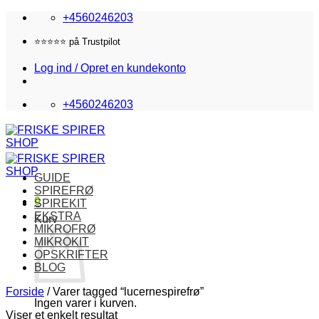
Fortsæt
+4560246203
til
indhold
⭐️⭐️⭐️⭐️⭐️ på Trustpilot
Log ind / Opret en kundekonto
+4560246203
GUIDE
SPIREFRØ
0
SPIREKIT
EKSTRA
Kurv
MIKROFRØ
MIKROKIT
OPSKRIFTER
BLOG
Forside
/
Varer tagged “lucernespirefrø”
Ingen varer i kurven.
Viser et enkelt resultat