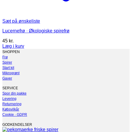
Sæt på ønskeliste
Lucernefrø · Økologiske spirefrø
45
kr.
Læg i kurv
Dette
SHOPPEN
vare
Frø
har
Spirer
flere
Start kit
varianter.
Mikrogrønt
Mulighederne
Gaver
kan
vælges
SERVICE
på
Spor din pakke
varesiden
Levering
Returnering
Købsvilkår
Cookie · GDPR
GODKENDELSER