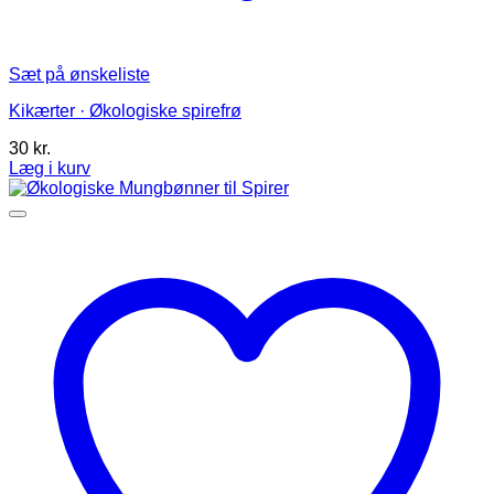
Sæt på ønskeliste
Kikærter · Økologiske spirefrø
30
kr.
Læg i kurv
Dette
vare
har
flere
varianter.
Mulighederne
kan
vælges
på
varesiden