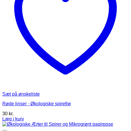
varesiden
Sæt på ønskeliste
Røde linser · Økologiske spirefrø
30
kr.
Læg i kurv
Dette
vare