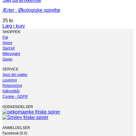
Sæt på ønskeliste
Ærter · Økologiske spirefrø
35
kr.
Læg i kurv
Dette
SHOPPEN
vare
Frø
har
Spirer
flere
Start kit
varianter.
Mikrogrønt
Mulighederne
Gaver
kan
vælges
SERVICE
på
Spor din pakke
varesiden
Levering
Returnering
Købsvilkår
Cookie · GDPR
GODKENDELSER
ANMELDELSER
Facebook (5.0)