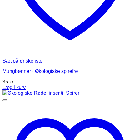
Sæt på ønskeliste
Mungbønner · Økologiske spirefrø
35
kr.
Læg i kurv
Dette
vare
har
flere
varianter.
Mulighederne
kan
vælges
på