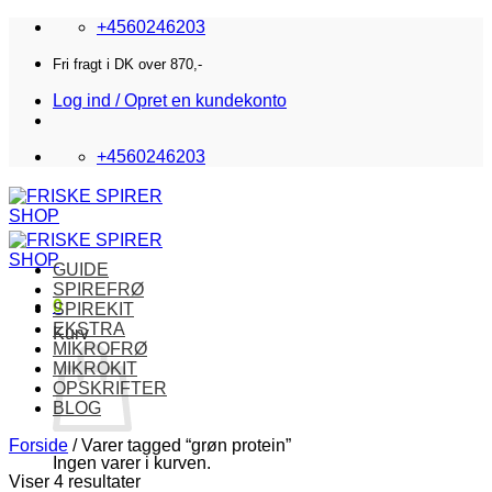
Fortsæt
+4560246203
til
indhold
Fri fragt i DK over 870,-
Log ind / Opret en kundekonto
+4560246203
GUIDE
SPIREFRØ
0
SPIREKIT
EKSTRA
Kurv
MIKROFRØ
MIKROKIT
OPSKRIFTER
BLOG
Forside
/
Varer tagged “grøn protein”
Ingen varer i kurven.
Viser 4 resultater