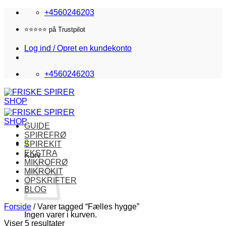
Fortsæt
+4560246203
til
indhold
Fri fragt i DK over 870,-
Log ind / Opret en kundekonto
+4560246203
GUIDE
SPIREFRØ
0
SPIREKIT
EKSTRA
Kurv
MIKROFRØ
MIKROKIT
OPSKRIFTER
BLOG
Forside
/
Varer tagged “Fælles hygge”
Ingen varer i kurven.
Viser 5 resultater