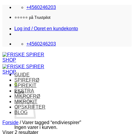
Fortsæt
+4560246203
til
indhold
Fri fragt i DK over 870,-
Log ind / Opret en kundekonto
+4560246203
GUIDE
SPIREFRØ
0
SPIREKIT
EKSTRA
Kurv
MIKROFRØ
MIKROKIT
OPSKRIFTER
BLOG
Forside
/
Varer tagged “endiviespirer”
Ingen varer i kurven.
Viser 2 resultater