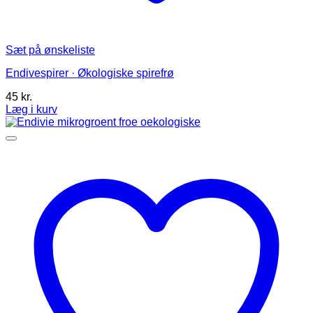
Sæt på ønskeliste
Endivespirer · Økologiske spirefrø
45
kr.
Læg i kurv
Dette
vare
har
flere
varianter.
Mulighederne
kan
vælges
på
varesiden