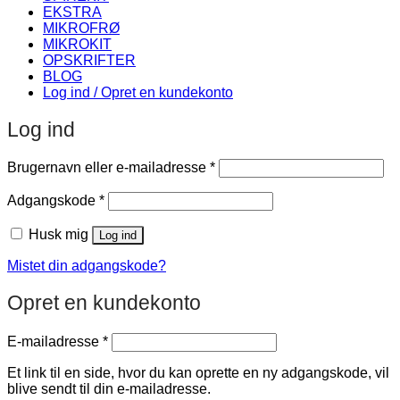
EKSTRA
MIKROFRØ
MIKROKIT
OPSKRIFTER
BLOG
Log ind / Opret en kundekonto
Log ind
Påkrævet
Brugernavn eller e-mailadresse
*
Påkrævet
Adgangskode
*
Husk mig
Log ind
Mistet din adgangskode?
Opret en kundekonto
Påkrævet
E-mailadresse
*
Et link til en side, hvor du kan oprette en ny adgangskode, vil
blive sendt til din e-mailadresse.