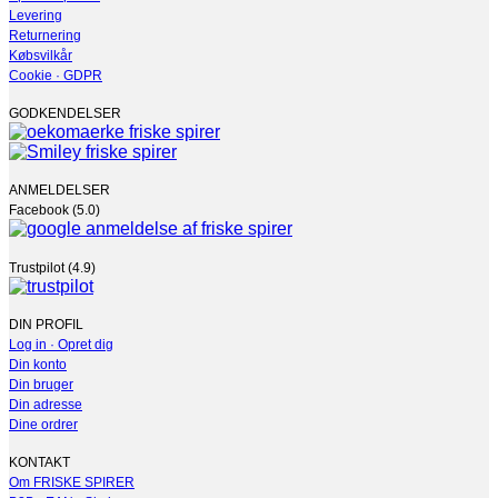
varesiden
Levering
Returnering
Købsvilkår
Cookie · GDPR
GODKENDELSER
ANMELDELSER
Facebook (5.0)
Trustpilot (4.9)
DIN PROFIL
Log in · Opret dig
Din konto
Din bruger
Din adresse
Dine ordrer
KONTAKT
Om FRISKE SPIRER
B2B · EAN · Skoler