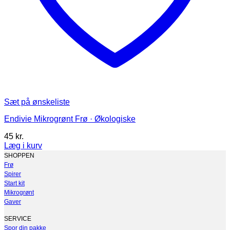
Sæt på ønskeliste
Endivie Mikrogrønt Frø · Økologiske
45
kr.
Læg i kurv
Dette
SHOPPEN
vare
Frø
har
Spirer
flere
Start kit
varianter.
Mikrogrønt
Mulighederne
Gaver
kan
vælges
SERVICE
på
Spor din pakke