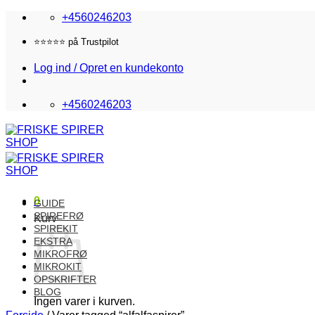
Fortsæt
+4560246203
til
indhold
⭐️⭐️⭐️⭐️⭐️ på Trustpilot
Log ind / Opret en kundekonto
+4560246203
0
GUIDE
SPIREFRØ
Kurv
SPIREKIT
EKSTRA
MIKROFRØ
MIKROKIT
OPSKRIFTER
BLOG
Ingen varer i kurven.