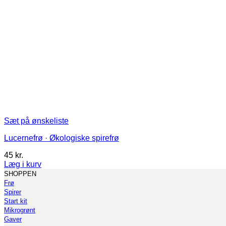
Sæt på ønskeliste
Lucernefrø · Økologiske spirefrø
45
kr.
Læg i kurv
Dette
SHOPPEN
vare
Frø
har
Spirer
flere
Start kit
varianter.
Mikrogrønt
Mulighederne
Gaver