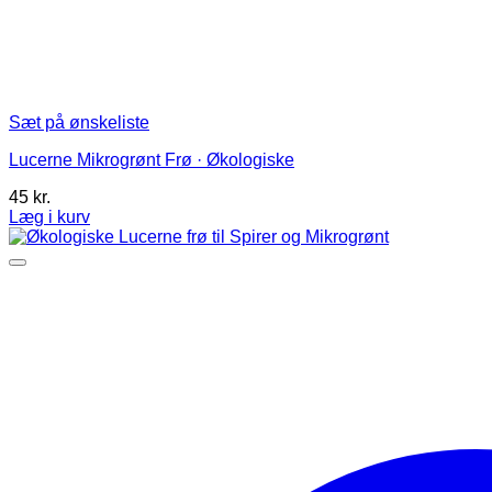
Sæt på ønskeliste
Lucerne Mikrogrønt Frø · Økologiske
45
kr.
Læg i kurv
Dette
vare
har
flere
varianter.
Mulighederne
kan
vælges
på
varesiden