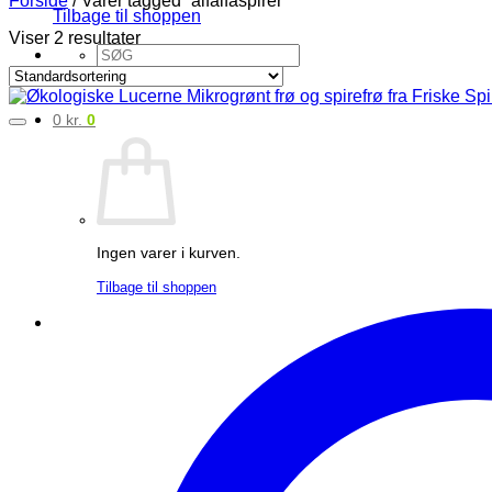
Forside
/
Varer tagged “alfalfaspirer”
Tilbage til shoppen
Viser 2 resultater
Søg
efter:
0
kr.
0
Ingen varer i kurven.
Tilbage til shoppen