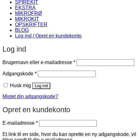
SPIREKIT
EKSTRA
MIKROFRØ
MIKROKIT
OPSKRIFTER
BLOG
Log ind / Opret en kundekonto
Log ind
Påkrævet
Brugernavn eller e-mailadresse
*
Påkrævet
Adgangskode
*
Husk mig
Log ind
Mistet din adgangskode?
Opret en kundekonto
Påkrævet
E-mailadresse
*
Et link til en side, hvor du kan oprette en ny adgangskode, vil
blive sendt til din e-mailadresse.