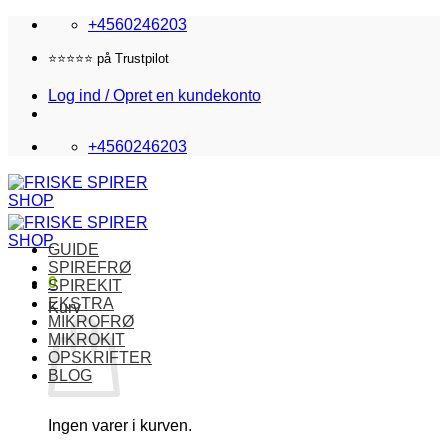
Fortsæt
+4560246203
til
indhold
⭐️⭐️⭐️⭐️⭐️ på Trustpilot
Log ind / Opret en kundekonto
+4560246203
GUIDE
SPIREFRØ
0
SPIREKIT
EKSTRA
Kurv
MIKROFRØ
MIKROKIT
OPSKRIFTER
BLOG
Ingen varer i kurven.