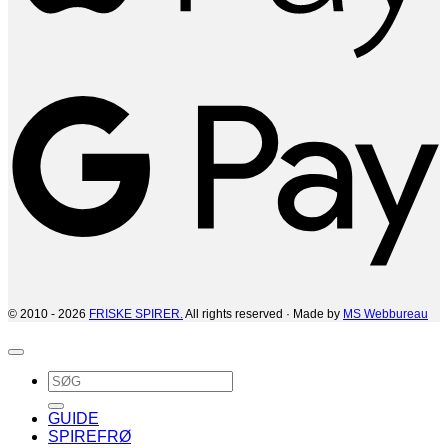
G
© 2010 - 2026
FRISKE SPIRER.
All rights reserved · Made by
MS Webbureau
Søg
efter:
GUIDE
SPIREFRØ