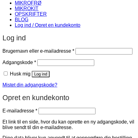
MIKROFRØ
MIKROKIT
OPSKRIFTER
BLOG
Log ind / Opret en kundekonto
Log ind
Påkrævet
Brugernavn eller e-mailadresse
*
Påkrævet
Adgangskode
*
Husk mig
Log ind
Mistet din adgangskode?
Opret en kundekonto
Påkrævet
E-mailadresse
*
Et link til en side, hvor du kan oprette en ny adgangskode, vil
blive sendt til din e-mailadresse.
Dine data bliver kun anvendt til at gennemføre din bestilling