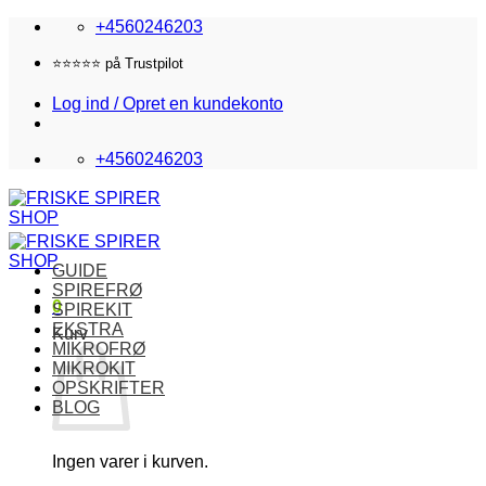
Fortsæt
+4560246203
til
indhold
⭐️⭐️⭐️⭐️⭐️ på Trustpilot
Log ind / Opret en kundekonto
+4560246203
GUIDE
SPIREFRØ
0
SPIREKIT
EKSTRA
Kurv
MIKROFRØ
MIKROKIT
OPSKRIFTER
BLOG
Ingen varer i kurven.