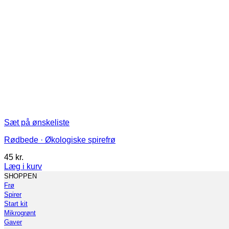
Sæt på ønskeliste
Rødbede · Økologiske spirefrø
45
kr.
Læg i kurv
Dette
SHOPPEN
vare
Frø
har
Spirer
flere
Start kit
varianter.
Mikrogrønt
Mulighederne
Gaver
kan