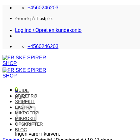
Fortsæt
+4560246203
til
indhold
Fri fragt i DK over 870,-
Log ind / Opret en kundekonto
+4560246203
0
GUIDE
SPIREFRØ
Kurv
SPIREKIT
EKSTRA
MIKROFRØ
MIKROKIT
OPSKRIFTER
BLOG
Ingen varer i kurven.
Forside
/
Vare Spiretid / Dyrkningstid
/
10-11 dage