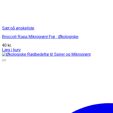
Sæt på ønskeliste
Broccoli Rapa Mikrogrønt Frø · Økologiske
40
kr.
Læg i kurv
Dette
vare
har
flere
varianter.
Mulighederne
kan
vælges
på
varesiden