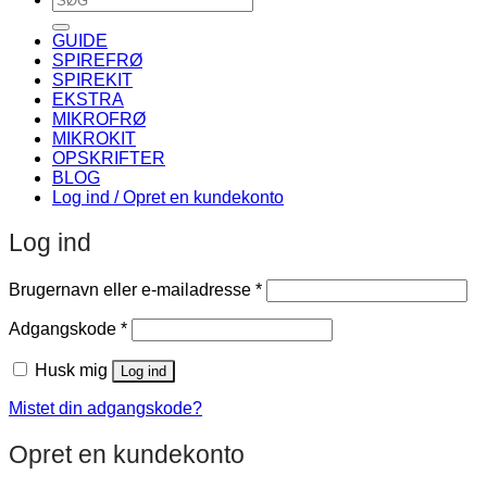
efter:
GUIDE
SPIREFRØ
SPIREKIT
EKSTRA
MIKROFRØ
MIKROKIT
OPSKRIFTER
BLOG
Log ind / Opret en kundekonto
Log ind
Påkrævet
Brugernavn eller e-mailadresse
*
Påkrævet
Adgangskode
*
Husk mig
Log ind
Mistet din adgangskode?
Opret en kundekonto