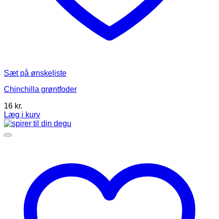
Sæt på ønskeliste
Chinchilla grøntfoder
16
kr.
Læg i kurv
Dette
vare
har
flere
varianter.
Mulighederne
kan
vælges
på
varesiden