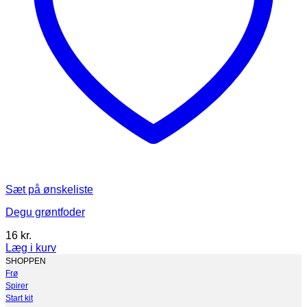
Sæt på ønskeliste
Degu grøntfoder
16
kr.
Læg i kurv
Dette
SHOPPEN
vare
Frø
har
Spirer
flere
Start kit