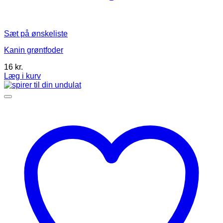
Sæt på ønskeliste
Kanin grøntfoder
16
kr.
Læg i kurv
Dette
vare
har
flere
varianter.
Mulighederne
kan
vælges
på
varesiden