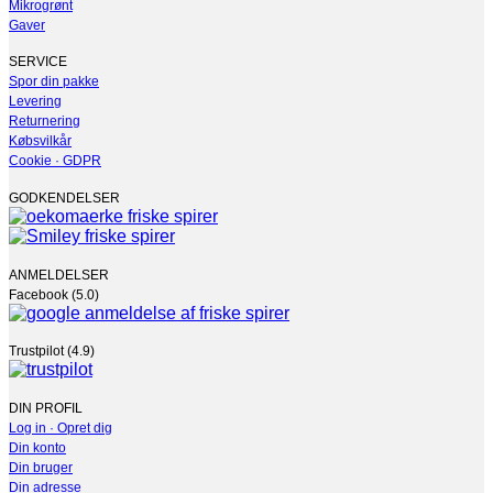
varianter.
Mikrogrønt
Mulighederne
Gaver
kan
vælges
SERVICE
på
Spor din pakke
varesiden
Levering
Returnering
Købsvilkår
Cookie · GDPR
GODKENDELSER
ANMELDELSER
Facebook (5.0)
Trustpilot (4.9)
DIN PROFIL
Log in · Opret dig
Din konto
Din bruger
Din adresse