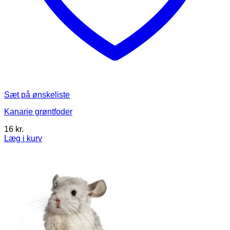
Sæt på ønskeliste
Kanarie grøntfoder
16
kr.
Læg i kurv
Dette
vare
har
flere
varianter.
Mulighederne
kan
vælges
på