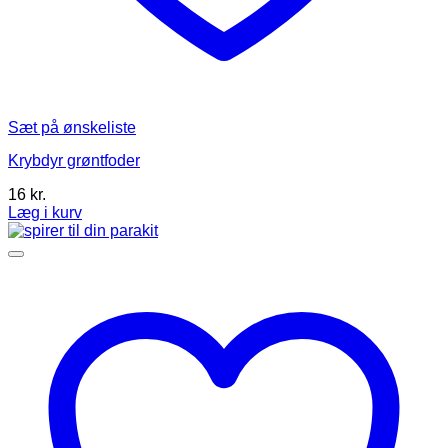
Sæt på ønskeliste
Krybdyr grøntfoder
16
kr.
Læg i kurv
Dette
vare
har
flere
varianter.
Mulighederne
kan
vælges
på
varesiden