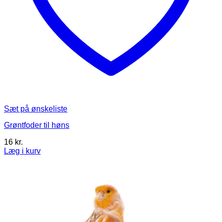
Sæt på ønskeliste
Grøntfoder til høns
16
kr.
Læg i kurv
Dette
vare
har
flere
varianter.
Mulighederne
kan
vælges