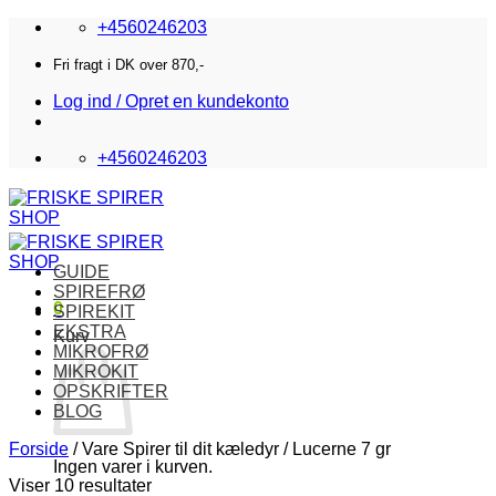
Fortsæt
+4560246203
til
indhold
Fri fragt i DK over 870,-
Log ind / Opret en kundekonto
+4560246203
GUIDE
SPIREFRØ
0
SPIREKIT
EKSTRA
Kurv
MIKROFRØ
MIKROKIT
OPSKRIFTER
BLOG
Forside
/
Vare Spirer til dit kæledyr
/
Lucerne 7 gr
Ingen varer i kurven.
Viser 10 resultater