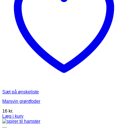
varesiden
Sæt på ønskeliste
Marsvin grøntfoder
16
kr.
Læg i kurv
Dette
vare