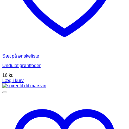
Sæt på ønskeliste
Undulat grøntfoder
16
kr.
Læg i kurv
Dette
vare
har
flere
varianter.
Mulighederne
kan
vælges
på