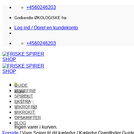
Fortsæt
+4560246203
til
indhold
Godkendte ØKOLOGISKE frø
Log ind / Opret en kundekonto
+4560246203
0
GUIDE
SPIREFRØ
Kurv
SPIREKIT
EKSTRA
MIKROFRØ
MIKROKIT
OPSKRIFTER
BLOG
Ingen varer i kurven.
Forside
/
Vare Spirer til dit kæledyr
/
Kæledyr Grøntfoder Guid