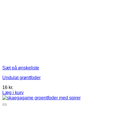
Sæt på ønskeliste
Undulat grøntfoder
16
kr.
Læg i kurv
Dette
vare
har
flere
varianter.
Mulighederne
kan