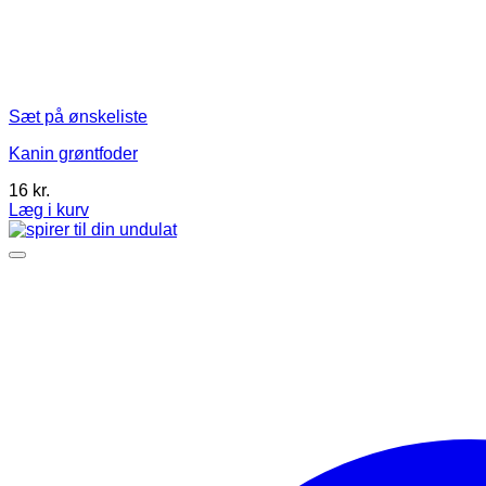
Sæt på ønskeliste
Kanin grøntfoder
16
kr.
Læg i kurv
Dette
vare
har
flere
varianter.
Mulighederne
kan
vælges
på
varesiden