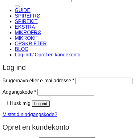
efter:
GUIDE
SPIREFRØ
SPIREKIT
EKSTRA
MIKROFRØ
MIKROKIT
OPSKRIFTER
BLOG
Log ind / Opret en kundekonto
Log ind
Påkrævet
Brugernavn eller e-mailadresse
*
Påkrævet
Adgangskode
*
Husk mig
Log ind
Mistet din adgangskode?
Opret en kundekonto