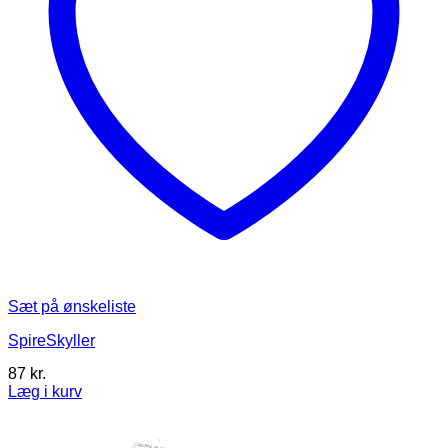
Sæt på ønskeliste
SpireSkyller
87
kr.
Læg i kurv
Dette
vare
har