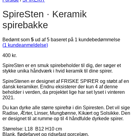
SpireSten · Keramik
spirebakke
Bedømt som
5
ud af 5 baseret på
1
kundebedømmelse
(
1
kundeanmeldelse)
400
kr.
SpireSten er en smuk spirebeholder til dig, der søger et
stykke unika håndværk i hvid keramik til dine spirer.
SpireStenen er designet af FRISKE SPIRER og støbt af en
dansk keramiker. Endnu eksisterer der kun 4 af denne
beholder i verden, da projektet lige har set lyset i vinteren
2021.
Du kan dyrke alle større spirefrø i din Spiresten. Det vil sige
Radise, Ærter, Linser, Mungbønne, Kikært og Solsikke. Den
er designet til at rumme op til 4 håndfulde dyrkede spirer.
Størrelse: L18 B12 H10 cm
Blank, flødefarvet og ridsefast porcelæn.