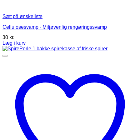
Sæt på ønskeliste
Cellulosesvamp · Miljøvenlig rengøringssvamp
30
kr.
Læg i kurv
Dette
vare
har
flere
varianter.
Mulighederne
kan
vælges
på
varesiden