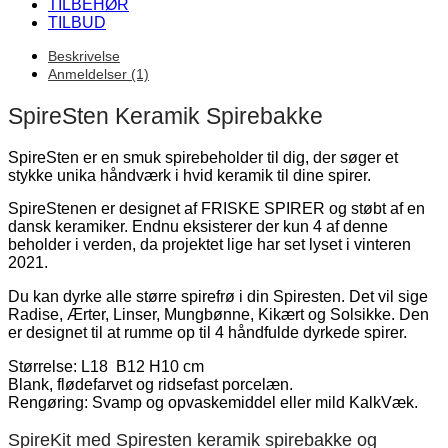
TILBEHØR
TILBUD
Beskrivelse
Anmeldelser (1)
SpireSten Keramik Spirebakke
SpireSten er en smuk spirebeholder til dig, der søger et
stykke unika håndværk i hvid keramik til dine spirer.
SpireStenen er designet af FRISKE SPIRER og støbt af en
dansk keramiker. Endnu eksisterer der kun 4 af denne
beholder i verden, da projektet lige har set lyset i vinteren
2021.
Du kan dyrke alle større spirefrø i din Spiresten. Det vil sige
Radise, Ærter, Linser, Mungbønne, Kikært og Solsikke. Den
er designet til at rumme op til 4 håndfulde dyrkede spirer.
Størrelse: L18 B12 H10 cm
Blank, flødefarvet og ridsefast porcelæn.
Rengøring: Svamp og opvaskemiddel eller mild KalkVæk.
SpireKit med Spiresten keramik spirebakke og