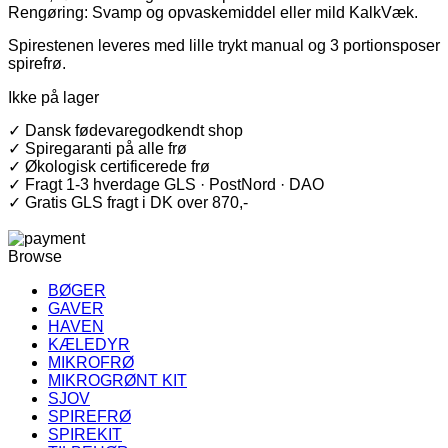
Rengøring: Svamp og opvaskemiddel eller mild KalkVæk.
Spirestenen leveres med lille trykt manual og 3 portionsposer
spirefrø.
Ikke på lager
✓ Dansk fødevaregodkendt shop
✓ Spiregaranti på alle frø
✓ Økologisk certificerede frø
✓ Fragt 1-3 hverdage GLS · PostNord · DAO
✓ Gratis GLS fragt i DK over 870,-
Browse
BØGER
GAVER
HAVEN
KÆLEDYR
MIKROFRØ
MIKROGRØNT KIT
SJOV
SPIREFRØ
SPIREKIT