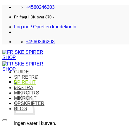
Fortsæt
+4560246203
til
indhold
Fri fragt i DK over 870,-
Log ind / Opret en kundekonto
+4560246203
GUIDE
SPIREFRØ
0
SPIREKIT
EKSTRA
Kurv
MIKROFRØ
MIKROKIT
OPSKRIFTER
BLOG
Ingen varer i kurven.