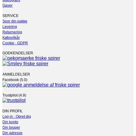
Mikrogrønt
Mulighederne
Gaver
kan
vælges
SERVICE
på
Spor din pakke
varesiden
Levering
Returnering
Købsvilkår
Cookie · GDPR
GODKENDELSER
ANMELDELSER
Facebook (5.0)
Trustpilot (4.9)
DIN PROFIL
Log in · Opret dig
Din konto
Din bruger
Din adresse