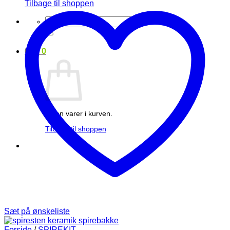
Tilbage til shoppen
Søg
efter:
0
kr.
0
Ingen varer i kurven.
Tilbage til shoppen
Sæt på ønskeliste
Forside
/
SPIREKIT