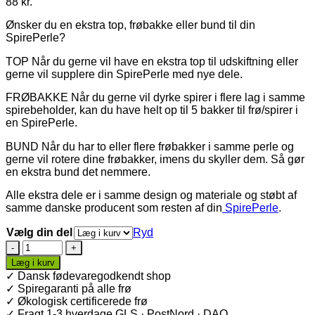
88
kr.
Ønsker du en ekstra top, frøbakke eller bund til din
SpirePerle?
TOP Når du gerne vil have en ekstra top til udskiftning eller
gerne vil supplere din SpirePerle med nye dele.
FRØBAKKE Når du gerne vil dyrke spirer i flere lag i samme
spirebeholder, kan du have helt op til 5 bakker til frø/spirer i
en SpirePerle.
BUND Når du har to eller flere frøbakker i samme perle og
gerne vil rotere dine frøbakker, imens du skyller dem. Så gør
en ekstra bund det nemmere.
Alle ekstra dele er i samme design og materiale og støbt af
samme danske producent som resten af din
SpirePerle
.
Vælg din del
Ryd
SpirePerle
ekstra
Læg i kurv
del
✓ Dansk fødevaregodkendt shop
antal
✓ Spiregaranti på alle frø
✓ Økologisk certificerede frø
✓ Fragt 1-3 hverdage GLS · PostNord · DAO