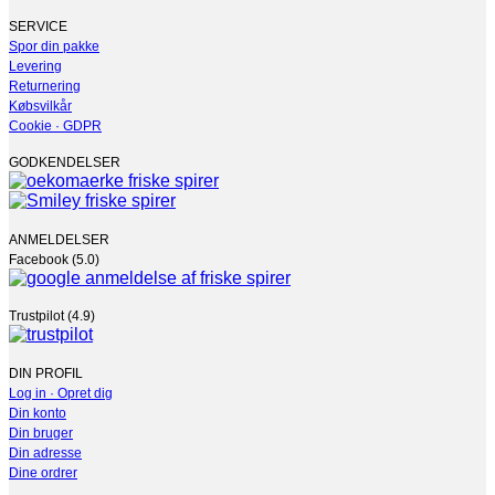
kan
vælges
SERVICE
på
Spor din pakke
varesiden
Levering
Returnering
Købsvilkår
Cookie · GDPR
GODKENDELSER
ANMELDELSER
Facebook (5.0)
Trustpilot (4.9)
DIN PROFIL
Log in · Opret dig
Din konto
Din bruger
Din adresse
Dine ordrer