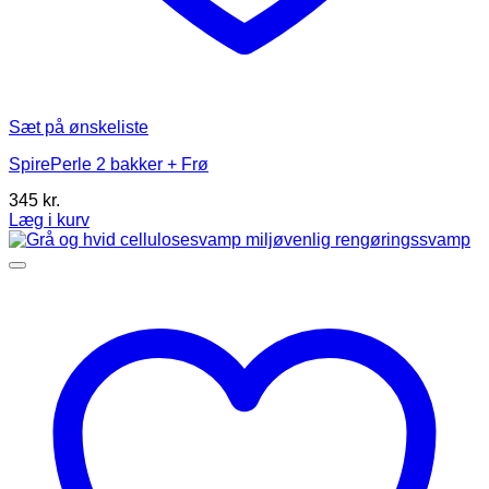
Sæt på ønskeliste
SpirePerle 2 bakker + Frø
345
kr.
Læg i kurv
Dette
vare
har
flere
varianter.
Mulighederne
kan
vælges
på
varesiden