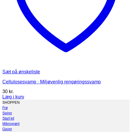
Sæt på ønskeliste
Cellulosesvamp · Miljøvenlig rengøringssvamp
30
kr.
Læg i kurv
Dette
SHOPPEN
vare
Frø
har
Spirer
flere
Start kit
varianter.
Mikrogrønt
Mulighederne
Gaver