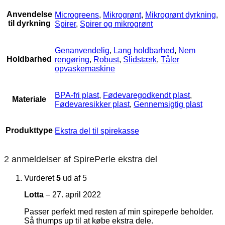
Anvendelse
Microgreens
,
Mikrogrønt
,
Mikrogrønt dyrkning
,
til dyrkning
Spirer
,
Spirer og mikrogrønt
Genanvendelig
,
Lang holdbarhed
,
Nem
Holdbarhed
rengøring
,
Robust
,
Slidstærk
,
Tåler
opvaskemaskine
BPA-fri plast
,
Fødevaregodkendt plast
,
Materiale
Fødevaresikker plast
,
Gennemsigtig plast
Produkttype
Ekstra del til spirekasse
2 anmeldelser af
SpirePerle ekstra del
Vurderet
5
ud af 5
Lotta
–
27. april 2022
Passer perfekt med resten af min spireperle beholder.
Så thumps up til at købe ekstra dele.