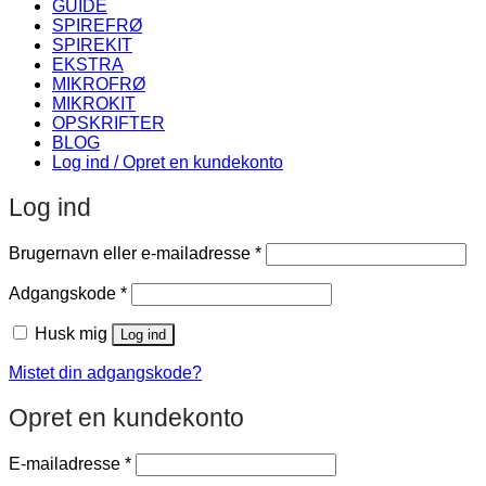
GUIDE
SPIREFRØ
SPIREKIT
EKSTRA
MIKROFRØ
MIKROKIT
OPSKRIFTER
BLOG
Log ind / Opret en kundekonto
Log ind
Påkrævet
Brugernavn eller e-mailadresse
*
Påkrævet
Adgangskode
*
Husk mig
Log ind
Mistet din adgangskode?
Opret en kundekonto
Påkrævet
E-mailadresse
*