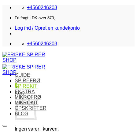
Fortsæt
+4560246203
til
indhold
Fri fragt i DK over 870,-
Log ind / Opret en kundekonto
+4560246203
GUIDE
SPIREFRØ
0
SPIREKIT
EKSTRA
Kurv
MIKROFRØ
MIKROKIT
OPSKRIFTER
BLOG
Ingen varer i kurven.