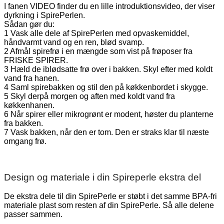
I fanen VIDEO finder du en lille introduktionsvideo, der viser
dyrkning i SpirePerlen.
Sådan gør du:
1 Vask alle dele af SpirePerlen med opvaskemiddel,
håndvarmt vand og en ren, blød svamp.
2 Afmål spirefrø i en mængde som vist på frøposer fra
FRISKE SPIRER.
3 Hæld de iblødsatte frø over i bakken. Skyl efter med koldt
vand fra hanen.
4 Saml spirebakken og stil den på køkkenbordet i skygge.
5 Skyl derpå morgen og aften med koldt vand fra
køkkenhanen.
6 Når spirer eller mikrogrønt er modent, høster du planterne
fra bakken.
7 Vask bakken, når den er tom. Den er straks klar til næste
omgang frø.
Design og materiale i din Spireperle ekstra del
De ekstra dele til din SpirePerle er støbt i det samme BPA-fri
materiale plast som resten af din SpirePerle. Så alle delene
passer sammen.