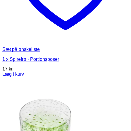
Sæt på ønskeliste
1 x Spirefrø · Portionsposer
17
kr.
Læg i kurv
Dette
vare
har
flere
varianter.
Mulighederne
kan
vælges
på
varesiden