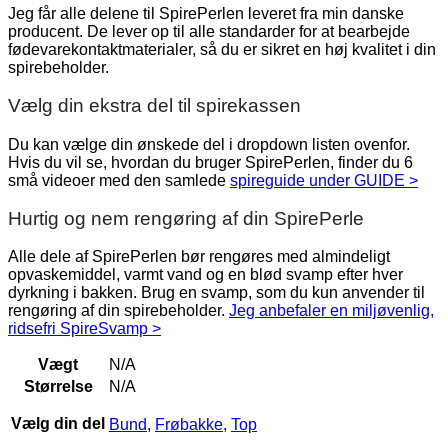
Jeg får alle delene til SpirePerlen leveret fra min danske
producent. De lever op til alle standarder for at bearbejde
fødevarekontaktmaterialer, så du er sikret en høj kvalitet i din
spirebeholder.
Vælg din ekstra del til spirekassen
Du kan vælge din ønskede del i dropdown listen ovenfor.
Hvis du vil se, hvordan du bruger SpirePerlen, finder du 6
små videoer med den samlede
spireguide under GUIDE >
Hurtig og nem rengøring af din SpirePerle
Alle dele af SpirePerlen bør rengøres med almindeligt
opvaskemiddel, varmt vand og en blød svamp efter hver
dyrkning i bakken. Brug en svamp, som du kun anvender til
rengøring af din spirebeholder.
Jeg anbefaler en miljøvenlig,
ridsefri SpireSvamp >
Vægt
N/A
Størrelse
N/A
Vælg din del
Bund
,
Frøbakke
,
Top