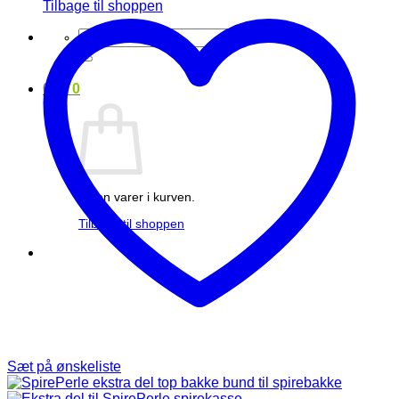
Tilbage til shoppen
Søg
efter:
0
kr.
0
Ingen varer i kurven.
Tilbage til shoppen
Sæt på ønskeliste