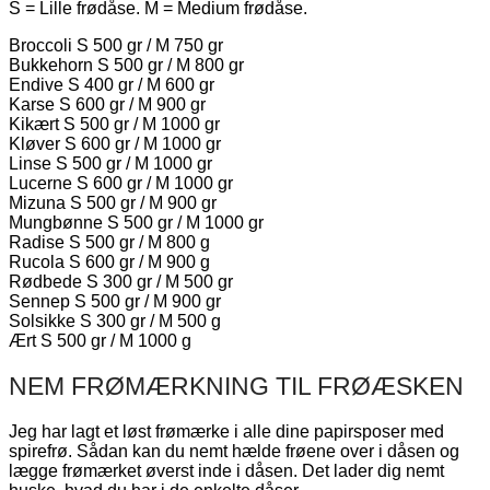
S = Lille frødåse. M = Medium frødåse.
Broccoli S 500 gr / M 750 gr
Bukkehorn S 500 gr / M 800 gr
Endive S 400 gr / M 600 gr
Karse S 600 gr / M 900 gr
Kikært S 500 gr / M 1000 gr
Kløver S 600 gr / M 1000 gr
Linse S 500 gr / M 1000 gr
Lucerne S 600 gr / M 1000 gr
Mizuna S 500 gr / M 900 gr
Mungbønne S 500 gr / M 1000 gr
Radise S 500 gr / M 800 g
Rucola S 600 gr / M 900 g
Rødbede S 300 gr / M 500 gr
Sennep S 500 gr / M 900 gr
Solsikke S 300 gr / M 500 g
Ært S 500 gr / M 1000 g
NEM FRØMÆRKNING TIL FRØÆSKEN
Jeg har lagt et løst frømærke i alle dine papirsposer med
spirefrø. Sådan kan du nemt hælde frøene over i dåsen og
lægge frømærket øverst inde i dåsen. Det lader dig nemt
huske, hvad du har i de enkelte dåser.