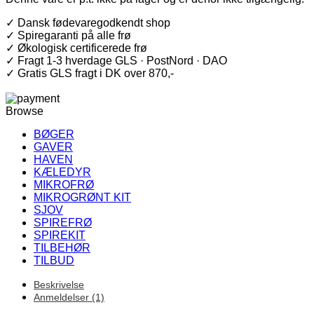
✓ Dansk fødevaregodkendt shop
✓ Spiregaranti på alle frø
✓ Økologisk certificerede frø
✓ Fragt 1-3 hverdage GLS · PostNord · DAO
✓ Gratis GLS fragt i DK over 870,-
Browse
BØGER
GAVER
HAVEN
KÆLEDYR
MIKROFRØ
MIKROGRØNT KIT
SJOV
SPIREFRØ
SPIREKIT
TILBEHØR
TILBUD
Beskrivelse
Anmeldelser (1)