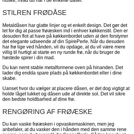
STILREN FRØDÅSE
Metaldåsen har glatte linjer og et enkelt design. Det gør det
let for dig at passe frøæsken ind i enhver køkkenstil. Den er
desuden flot at have på køkkenbordet uden at den forstyrrer
det elegante udseende af din SpirePerle. Når du desuden
har frø lige ved hånden, vil du opdage, at du vil være mere
villig til hurtigt at starte en ny runde frø, når du bruger de
høstede spirer i din mad.
Du kan nemt stable metalformene oven på hinanden. Det
lader dig endda spare plads på køkkenbordet eller i dine
skabe.
Uanset hvor du vælger at placere dåsen, er det dog vigtigt at
holde låget lukket og dåsen ude af direkte sol. Det vil sikre
den bedste holdbarhed af dine frø.
RENGØRING AF FRØÆSKE
Du kan vaske frøæsken i opvaskemaskinen, men jeg
anbefaler, at du vasker den i hånden med den samme rene
svamp, som du bruger til din SppirePerle. Sådan kan du at