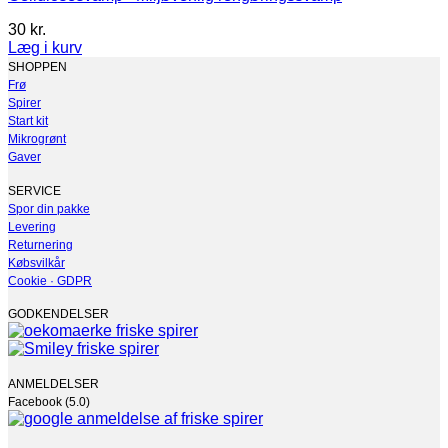
30
kr.
Læg i kurv
Dette
SHOPPEN
vare
Frø
har
Spirer
flere
Start kit
varianter.
Mikrogrønt
Mulighederne
Gaver
kan
vælges
SERVICE
på
Spor din pakke
varesiden
Levering
Returnering
Købsvilkår
Cookie · GDPR
GODKENDELSER
ANMELDELSER
Facebook (5.0)