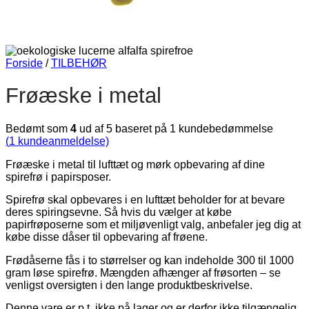
Forside
/
TILBEHØR
Frøæske i metal
Bedømt som
4
ud af 5 baseret på
1
kundebedømmelse
(
1
kundeanmeldelse)
Frøæske i metal til lufttæt og mørk opbevaring af dine
spirefrø i papirsposer.
Spirefrø skal opbevares i en lufttæt beholder for at bevare
deres spiringsevne. Så hvis du vælger at købe
papirfrøposerne som et miljøvenligt valg, anbefaler jeg dig at
købe disse dåser til opbevaring af frøene.
Frødåserne fås i to størrelser og kan indeholde 300 til 1000
gram løse spirefrø. Mængden afhænger af frøsorten – se
venligst oversigten i den lange produktbeskrivelse.
Denne vare er p.t. ikke på lager og er derfor ikke tilgængelig.