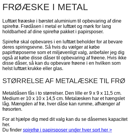
FRØÆSKE I METAL
Lufttæt frøæske i børstet aluminium til opbevaring af dine
spirefrø. Frødåsen i metal er lufttæt og mørk for lang
holdbarhed af dine spirefrø pakket i papirsposer.
Spirefrø skal opbevares i en lufttæt beholder for at bevare
deres spiringsevne. Så hvis du vælger at købe
papirfrøposerne som et miljøvenligt valg, anbefaler jeg dig
også at købe disse dåser til opbevaring af frøene. Hvis ikke
disse dåser, så kan du opbevare frøene i en hvilken som
helst lufttæt krukke eller glas.
STØRRELSE AF METALÆSKE TIL FRØ
Metaldåsen fås i to størrelser. Den lille er 9 x 9 x 11,5 cm.
Medium er 10 x 10 x 14,5 cm. Metalæsken har et hængslet
låg. Mængden af ​​frø, hver dåse kan rumme, afhænger af
frøsorten.
For at hjælpe dig med dit valg kan du se dåsernes kapacitet
her.
Du finder
spirefrø i papirsposer under hver sort her >