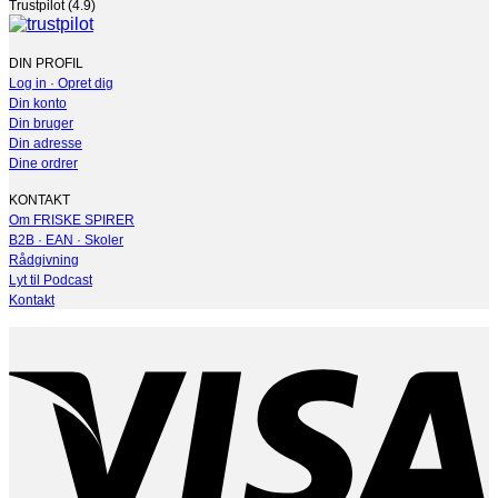
Trustpilot (4.9)
DIN PROFIL
Log in · Opret dig
Din konto
Din bruger
Din adresse
Dine ordrer
KONTAKT
Om FRISKE SPIRER
B2B · EAN · Skoler
Rådgivning
Lyt til Podcast
Kontakt
V