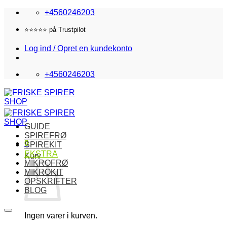
Fortsæt
+4560246203
til
indhold
Fri fragt i DK over 870,-
Log ind / Opret en kundekonto
+4560246203
GUIDE
SPIREFRØ
0
SPIREKIT
EKSTRA
Kurv
MIKROFRØ
MIKROKIT
OPSKRIFTER
BLOG
Ingen varer i kurven.