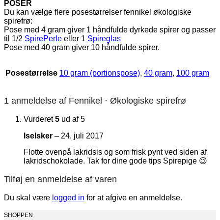
POSER
Du kan vælge flere posestørrelser fennikel økologiske
spirefrø:
Pose med 4 gram giver 1 håndfulde dyrkede spirer og passer
til 1/2
SpirePerle
eller 1
Spireglas
Pose med 40 gram giver 10 håndfulde spirer.
Posestørrelse
10 gram (portionspose)
,
40 gram
,
100 gram
1 anmeldelse af
Fennikel · Økologiske spirefrø
Vurderet
5
ud af 5
Iselsker
–
24. juli 2017
Flotte ovenpå lakridsis og som frisk pynt ved siden af
lakridschokolade. Tak for dine gode tips Spirepige 😉
Tilføj en anmeldelse af varen
Du skal være
logged in
for at afgive en anmeldelse.
SHOPPEN