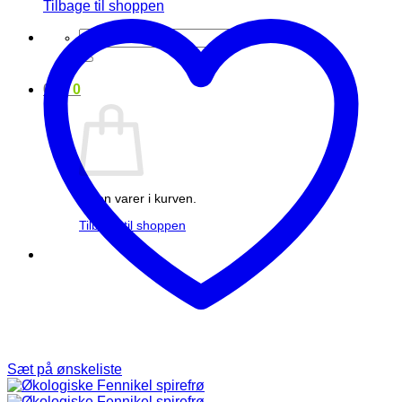
Tilbage til shoppen
Søg
efter:
0
kr.
0
Ingen varer i kurven.
Tilbage til shoppen
Sæt på ønskeliste