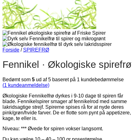
Forside
/
SPIREFRØ
Fennikel · Økologiske spirefrø
Bedømt som
5
ud af 5 baseret på
1
kundebedømmelse
(
1
kundeanmeldelse)
Økologiske Fennikelfrø dyrkes i 9-10 dage til spiren får
blade. Fennikelspirer smager af fennikelrod med samme
lakridsagtige strejf. Spirerne spises rå for at nyde deres
pink/grøn/hvide farver. De er flotte som pynt på appetizere,
kage, te eller is.
Niveau: *** Øvede for spiren vokser langsomt.
Du kan vælge 10 – 40 – 100 gr posestørrelse.