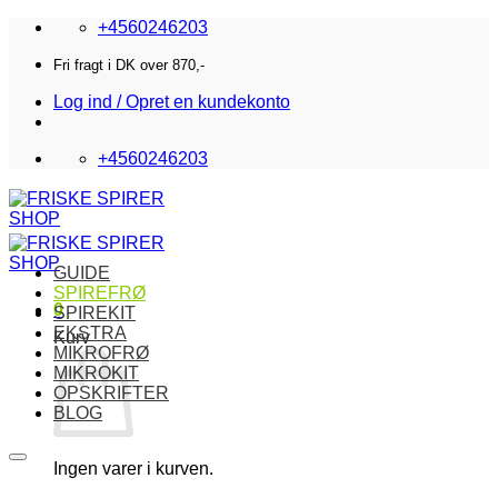
Fortsæt
+4560246203
til
indhold
Fri fragt i DK over 870,-
Log ind / Opret en kundekonto
+4560246203
GUIDE
SPIREFRØ
0
SPIREKIT
EKSTRA
Kurv
MIKROFRØ
MIKROKIT
OPSKRIFTER
BLOG
Ingen varer i kurven.