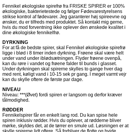
Fennikel økologiske spirefrø fra FRISKE SPIRER er 100%
økologiske, bakterietestede og følger Fødevarestyrelsens
strikse kontrol af fødevarer. Jeg garanterer høj spireevne og
ønsker, du er tilfreds med produktet. Så kontakt mig gerne,
hvis du mod forventning ikke oplever den ønskede kvalitet i
dine økologiske fennikelfrø.
DYRKNING
For at få de bedste spirer, skal Fennikel økologiske spirefrø
ligge i blød i 8 timer inden dyrkning. Frøene skal være helt
under vand under iblødsætningen. Flyder frøene ovenpå,
kan du røre i vandet og frøene falder til bunds i glasset.
Under dyrkningen skal spirerne skylles to gange hver dag
med rent, køligt vand i 10-15 sek pr gang. I meget varmt vejr
kan du skylle oftere de første par dage.
NIVEAU
Niveau: ***(Øvet) fordi spiren er langsom og derfor kræver
tålmodighed.
RØDDER
Fennikelspirer får en enkelt lang rod. Du kan spise hele
spiren inklusiv rødder. Hvis du oplever, at rødderne bliver
mørke, skyldes det, at de tørrer en smule ud. Løsningen er at
skylle spirerne lidt oftere. Så forbliver de flotte og hvide.