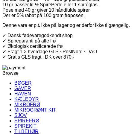
10 gr passer til ½ SpirePerle eller 1 spireglas.
Pose med 40 gr giver 10 håndfulde spirer.
Der er 5% rabat på 100 gram frøposen.
Denne vare er p.t. ikke på lager og er derfor ikke tilgængelig.
✓ Dansk fødevaregodkendt shop
✓ Spiregaranti på alle frø
✓ Økologisk certificerede frø
✓ Fragt 1-3 hverdage GLS · PostNord · DAO
✓ Gratis GLS fragt i DK over 870,-
Browse
BØGER
GAVER
HAVEN
KÆLEDYR
MIKROFRØ
MIKROGRØNT KIT
SJOV
SPIREFRØ
SPIREKIT
TILBEHØR