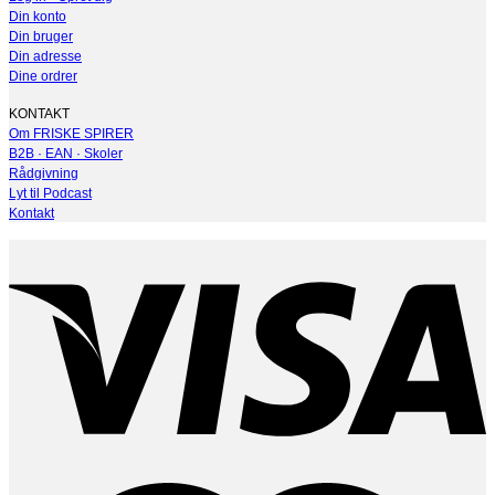
Din konto
Din bruger
Din adresse
Dine ordrer
KONTAKT
Om FRISKE SPIRER
B2B · EAN · Skoler
Rådgivning
Lyt til Podcast
Kontakt
V
M