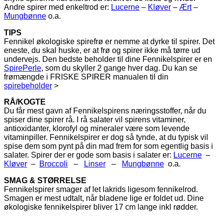
Andre spirer med enkeltrod er:
Lucerne
–
Kløver
–
Ært
–
Mungbønne
o.a.
TIPS
Fennikel økologiske spirefrø er nemme at dyrke til spirer. Det
eneste, du skal huske, er at frø og spirer ikke må tørre ud
undervejs. Den bedste beholder til dine Fennikelspirer er en
SpirePerle
, som du skyller 2 gange hver dag. Du kan se
frømængde i FRISKE SPIRER manualen til din
spirebeholder
>
RÅ/KOGTE
Du får mest gavn af Fennikelspirens næringsstoffer, når du
spiser dine spirer rå. I rå salater vil spirens vitaminer,
antioxidanter, klorofyl og mineraler være som levende
vitaminpiller. Fennikelspirer er dog så tynde, at du typisk vil
spise dem som pynt på din mad frem for som egentlig basis i
salater. Spirer der er gode som basis i salater er:
Lucerne
–
Kløver
–
Broccoli
–
Linser
–
Mungbønne
o.a.
SMAG & STØRRELSE
Fennikelspirer smager af let lakrids ligesom fennikelrod.
Smagen er mest udtalt, når bladene lige er foldet ud. Dine
økologiske fennikelspirer bliver 17 cm lange inkl rødder.